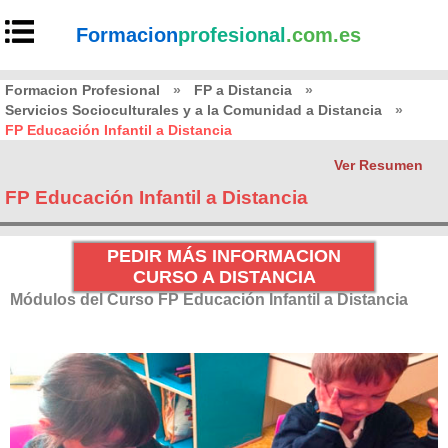
Formacion
profesional
.com.es
Formacion Profesional
»
FP a Distancia
»
Servicios Socioculturales y a la Comunidad a Distancia
»
FP Educación Infantil a Distancia
Ver Resumen
FP Educación Infantil a Distancia
PEDIR MÁS INFORMACION
CURSO A DISTANCIA
Módulos del Curso FP Educación Infantil a Distancia