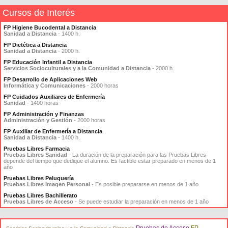
Cursos de Interés
FP Higiene Bucodental a Distancia
Sanidad a Distancia
- 1400 h.
FP Dietética a Distancia
Sanidad a Distancia
- 2000 h.
FP Educación Infantil a Distancia
Servicios Socioculturales y a la Comunidad a Distancia
- 2000 h.
FP Desarrollo de Aplicaciones Web
Informática y Comunicaciones
- 2000 horas
FP Cuidados Auxiliares de Enfermería
Sanidad
- 1400 horas
FP Administración y Finanzas
Administración y Gestión
- 2000 horas
FP Auxiliar de Enfermería a Distancia
Sanidad a Distancia
- 1400 h.
Pruebas Libres Farmacia
Pruebas Libres Sanidad
- La duración de la preparación para las Pruebas Libres
depende del tiempo que dedique el alumno. Es factible estar preparado en menos de 1
año
Pruebas Libres Peluquería
Pruebas Libres Imagen Personal
- Es posible prepararse en menos de 1 año
Pruebas Libres Bachillerato
Pruebas Libres de Acceso
- Se puede estudiar la preparación en menos de 1 año
Pruebas de Acceso
FP