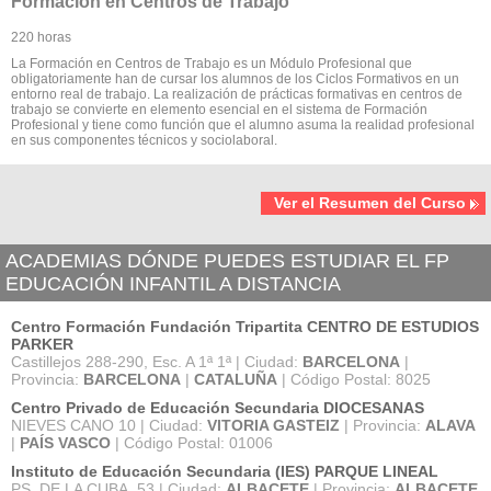
Formación en Centros de Trabajo
220 horas
La Formación en Centros de Trabajo es un Módulo Profesional que
obligatoriamente han de cursar los alumnos de los Ciclos Formativos en un
entorno real de trabajo. La realización de prácticas formativas en centros de
trabajo se convierte en elemento esencial en el sistema de Formación
Profesional y tiene como función que el alumno asuma la realidad profesional
en sus componentes técnicos y sociolaboral.
Ver el Resumen del Curso
ACADEMIAS DÓNDE PUEDES ESTUDIAR EL FP
EDUCACIÓN INFANTIL A DISTANCIA
Centro Formación Fundación Tripartita CENTRO DE ESTUDIOS
PARKER
Castillejos 288-290, Esc. A 1ª 1ª | Ciudad:
BARCELONA
|
Provincia:
BARCELONA
|
CATALUÑA
| Código Postal: 8025
Centro Privado de Educación Secundaria DIOCESANAS
NIEVES CANO 10 | Ciudad:
VITORIA GASTEIZ
| Provincia:
ALAVA
|
PAÍS VASCO
| Código Postal: 01006
Instituto de Educación Secundaria (IES) PARQUE LINEAL
PS. DE LA CUBA, 53 | Ciudad:
ALBACETE
| Provincia:
ALBACETE