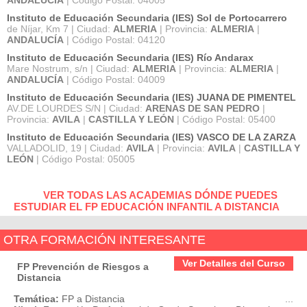
Instituto de Educación Secundaria (IES) Sol de Portocarrero
de Níjar, Km 7 | Ciudad:
ALMERIA
| Provincia:
ALMERIA
|
ANDALUCÍA
| Código Postal: 04120
Instituto de Educación Secundaria (IES) Río Andarax
Mare Nostrum, s/n | Ciudad:
ALMERIA
| Provincia:
ALMERIA
|
ANDALUCÍA
| Código Postal: 04009
Instituto de Educación Secundaria (IES) JUANA DE PIMENTEL
AV.DE LOURDES S/N | Ciudad:
ARENAS DE SAN PEDRO
|
Provincia:
AVILA
|
CASTILLA Y LEÓN
| Código Postal: 05400
Instituto de Educación Secundaria (IES) VASCO DE LA ZARZA
VALLADOLID, 19 | Ciudad:
AVILA
| Provincia:
AVILA
|
CASTILLA Y
LEÓN
| Código Postal: 05005
VER TODAS LAS ACADEMIAS DÓNDE PUEDES
ESTUDIAR EL FP EDUCACIÓN INFANTIL A DISTANCIA
OTRA FORMACIÓN INTERESANTE
Ver Detalles del Curso
FP Prevención de Riesgos a
Distancia
Temática:
FP a Distancia
...