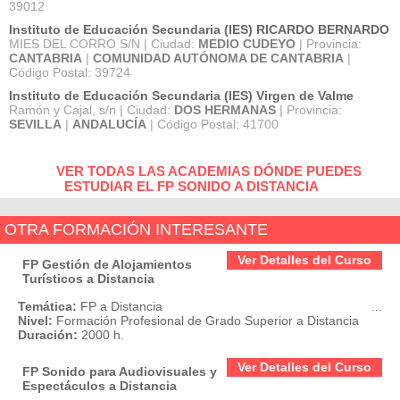
39012
Instituto de Educación Secundaria (IES) RICARDO BERNARDO
MIES DEL CORRO S/N | Ciudad:
MEDIO CUDEYO
| Provincia:
CANTABRIA
|
COMUNIDAD AUTÓNOMA DE CANTABRIA
|
Código Postal: 39724
Instituto de Educación Secundaria (IES) Virgen de Valme
Ramón y Cajal, s/n | Ciudad:
DOS HERMANAS
| Provincia:
SEVILLA
|
ANDALUCÍA
| Código Postal: 41700
VER TODAS LAS ACADEMIAS DÓNDE PUEDES
ESTUDIAR EL FP SONIDO A DISTANCIA
OTRA FORMACIÓN INTERESANTE
Ver Detalles del Curso
FP Gestión de Alojamientos
Turísticos a Distancia
Temática:
FP a Distancia
...
Nivel:
Formación Profesional de Grado Superior a Distancia
Duración:
2000 h.
Ver Detalles del Curso
FP Sonido para Audiovisuales y
Espectáculos a Distancia