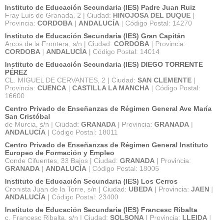
Instituto de Educación Secundaria (IES) Padre Juan Ruiz
Fray Luis de Granada, 2 | Ciudad:
HINOJOSA DEL DUQUE
|
Provincia:
CORDOBA
|
ANDALUCÍA
| Código Postal: 14270
Instituto de Educación Secundaria (IES) Gran Capitán
Arcos de la Frontera, s/n | Ciudad:
CORDOBA
| Provincia:
CORDOBA
|
ANDALUCÍA
| Código Postal: 14014
Instituto de Educación Secundaria (IES) DIEGO TORRENTE
PÉREZ
CL. MIGUEL DE CERVANTES, 2 | Ciudad:
SAN CLEMENTE
|
Provincia:
CUENCA
|
CASTILLA LA MANCHA
| Código Postal:
16600
Centro Privado de Enseñanzas de Régimen General Ave María
San Cristóbal
de Murcia, s/n | Ciudad:
GRANADA
| Provincia:
GRANADA
|
ANDALUCÍA
| Código Postal: 18011
Centro Privado de Enseñanzas de Régimen General Instituto
Europeo de Formación y Empleo
Conde Cifuentes, 33 Bajos | Ciudad:
GRANADA
| Provincia:
GRANADA
|
ANDALUCÍA
| Código Postal: 18005
Instituto de Educación Secundaria (IES) Los Cerros
Cronista Juan de la Torre, s/n | Ciudad:
UBEDA
| Provincia:
JAEN
|
ANDALUCÍA
| Código Postal: 23400
Instituto de Educación Secundaria (IES) Francesc Ribalta
c. Francesc Ribalta, s/n | Ciudad:
SOLSONA
| Provincia:
LLEIDA
|