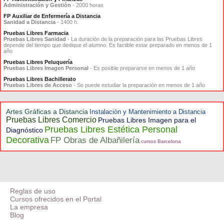
Administración y Gestión
- 2000 horas
FP Auxiliar de Enfermería a Distancia
Sanidad a Distancia
- 1400 h.
Pruebas Libres Farmacia
Pruebas Libres Sanidad
- La duración de la preparación para las Pruebas Libres
depende del tiempo que dedique el alumno. Es factible estar preparado en menos de 1
año
Pruebas Libres Peluquería
Pruebas Libres Imagen Personal
- Es posible prepararse en menos de 1 año
Pruebas Libres Bachillerato
Pruebas Libres de Acceso
- Se puede estudiar la preparación en menos de 1 año
Artes Gráficas a Distancia
Instalación y Mantenimiento a Distancia
Pruebas Libres Comercio
Pruebas Libres Imagen para el
Pruebas Libres Estética Personal
Diagnóstico
Decorativa
FP Obras de Albañilería
cursos Barcelona
Reglas de uso
Cursos ofrecidos en el Portal
La empresa
Blog