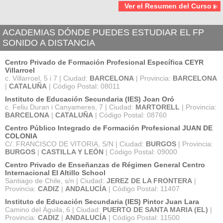
Ver el Resumen del Curso
ACADEMIAS DÓNDE PUEDES ESTUDIAR EL FP
SONIDO A DISTANCIA
Centro Privado de Formación Profesional Específica CEYR
Villarroel
c. Villarroel, 5 i 7 | Ciudad:
BARCELONA
| Provincia:
BARCELONA
|
CATALUÑA
| Código Postal: 08011
Instituto de Educación Secundaria (IES) Joan Oró
c. Feliu Duran i Canyameres, 7 | Ciudad:
MARTORELL
| Provincia:
BARCELONA
|
CATALUÑA
| Código Postal: 08760
Centro Público Integrado de Formación Profesional JUAN DE
COLONIA
C/. FRANCISCO DE VITORIA, S/N | Ciudad:
BURGOS
| Provincia:
BURGOS
|
CASTILLA Y LEÓN
| Código Postal: 09000
Centro Privado de Enseñanzas de Régimen General Centro
Internacional El Altillo School
Santiago de Chile, s/n | Ciudad:
JEREZ DE LA FRONTERA
|
Provincia:
CADIZ
|
ANDALUCÍA
| Código Postal: 11407
Instituto de Educación Secundaria (IES) Pintor Juan Lara
Camino del Águila, 6 | Ciudad:
PUERTO DE SANTA MARIA (EL)
|
Provincia:
CADIZ
|
ANDALUCÍA
| Código Postal: 11500