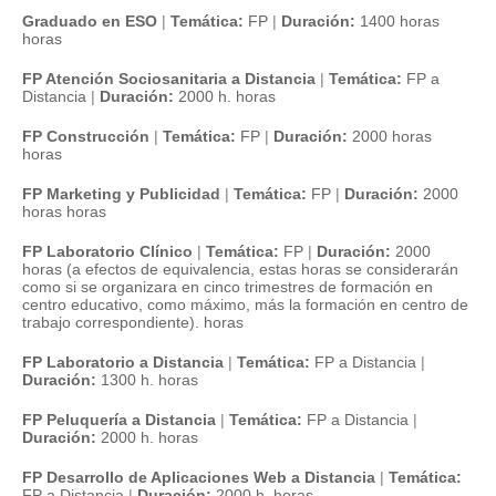
Graduado en ESO
|
Temática:
FP
|
Duración:
1400 horas
horas
FP Atención Sociosanitaria a Distancia
|
Temática:
FP a
Distancia
|
Duración:
2000 h. horas
FP Construcción
|
Temática:
FP
|
Duración:
2000 horas
horas
FP Marketing y Publicidad
|
Temática:
FP
|
Duración:
2000
horas horas
FP Laboratorio Clínico
|
Temática:
FP
|
Duración:
2000
horas (a efectos de equivalencia, estas horas se considerarán
como si se organizara en cinco trimestres de formación en
centro educativo, como máximo, más la formación en centro de
trabajo correspondiente). horas
FP Laboratorio a Distancia
|
Temática:
FP a Distancia
|
Duración:
1300 h. horas
FP Peluquería a Distancia
|
Temática:
FP a Distancia
|
Duración:
2000 h. horas
FP Desarrollo de Aplicaciones Web a Distancia
|
Temática:
FP a Distancia
|
Duración:
2000 h. horas