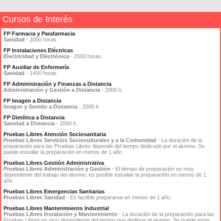
Cursos de Interés
FP Farmacia y Parafarmacia
Sanidad
- 2000 horas
FP Instalaciones Eléctricas
Electricidad y Electrónica
- 2000 horas
FP Auxiliar de Enfermería
Sanidad
- 1400 horas
FP Administración y Finanzas a Distancia
Administración y Gestión a Distancia
- 2000 h.
FP Imagen a Distancia
Imagen y Sonido a Distancia
- 2000 h.
FP Dietética a Distancia
Sanidad a Distancia
- 2000 h.
Pruebas Libres Atención Sociosanitaria
Pruebas Libres Servicios Socioculturales y a la Comunidad
- La duración de la
preparación para las Pruebas Libres depende del tiempo dedicado por el alumno. Se
puede estudiar la preparación en menos de 1 año
Pruebas Libres Gestión Administrativa
Pruebas Libres Administración y Gestión
- El tiempo de preparación es muy
dependiente del trabajo del alumno: es posible estudiar la preparación en menos de 1
año
Pruebas Libres Emergencias Sanitarias
Pruebas Libres Sanidad
- Es factible prepararse en menos de 1 año
Pruebas Libres Mantenimiento Industrial
Pruebas Libres Instalación y Mantenimiento
- La duración de la preparación para las
Pruebas Libres es muy dependiente del tiempo que dedique el alumno. Se puede estar