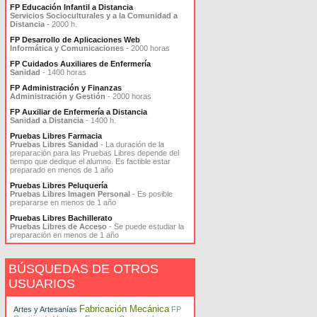
FP Educación Infantil a Distancia
Servicios Socioculturales y a la Comunidad a
Distancia
- 2000 h.
FP Desarrollo de Aplicaciones Web
Informática y Comunicaciones
- 2000 horas
FP Cuidados Auxiliares de Enfermería
Sanidad
- 1400 horas
FP Administración y Finanzas
Administración y Gestión
- 2000 horas
FP Auxiliar de Enfermería a Distancia
Sanidad a Distancia
- 1400 h.
Pruebas Libres Farmacia
Pruebas Libres Sanidad
- La duración de la
preparación para las Pruebas Libres depende del
tiempo que dedique el alumno. Es factible estar
preparado en menos de 1 año
Pruebas Libres Peluquería
Pruebas Libres Imagen Personal
- Es posible
prepararse en menos de 1 año
Pruebas Libres Bachillerato
Pruebas Libres de Acceso
- Se puede estudiar la
preparación en menos de 1 año
BÚSQUEDAS DE OTROS
USUARIOS
Fabricación Mecánica
Artes y Artesanías
FP