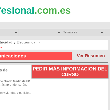
fesional
.com.es
tricidad y Electrónica
»
es
unicaciones
Ver Resumen
PEDIR MÁS INFORMACION DEL
s de
CURSO
 de Grado Medio de FP
rás aprender serán:
n viviendas y edificios.