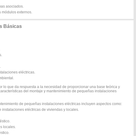
emas asociados.
us módulos externos.
s Básicas
.
s.
.
talaciones eléctricas.
mbiental.
r lo que da respuesta a la necesidad de proporcionar una base teórica y
 características del montaje y mantenimiento de pequeñas instalaciones
antenimiento de pequeñas instalaciones eléctricas incluyen aspectos como:
instalaciones eléctricas de viviendas y locales.
éstico.
s locales.
stico.