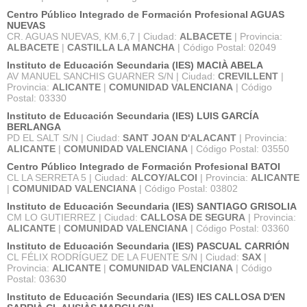
Centro Público Integrado de Formación Profesional AGUAS
NUEVAS
CR. AGUAS NUEVAS, KM.6,7 | Ciudad:
ALBACETE
| Provincia:
ALBACETE
|
CASTILLA LA MANCHA
| Código Postal: 02049
Instituto de Educación Secundaria (IES) MACIÀ ABELA
AV MANUEL SANCHIS GUARNER S/N | Ciudad:
CREVILLENT
|
Provincia:
ALICANTE
|
COMUNIDAD VALENCIANA
| Código
Postal: 03330
Instituto de Educación Secundaria (IES) LUIS GARCÍA
BERLANGA
PD EL SALT S/N | Ciudad:
SANT JOAN D'ALACANT
| Provincia:
ALICANTE
|
COMUNIDAD VALENCIANA
| Código Postal: 03550
Centro Público Integrado de Formación Profesional BATOI
CL LA SERRETA 5 | Ciudad:
ALCOY/ALCOI
| Provincia:
ALICANTE
|
COMUNIDAD VALENCIANA
| Código Postal: 03802
Instituto de Educación Secundaria (IES) SANTIAGO GRISOLIA
CM LO GUTIERREZ | Ciudad:
CALLOSA DE SEGURA
| Provincia:
ALICANTE
|
COMUNIDAD VALENCIANA
| Código Postal: 03360
Instituto de Educación Secundaria (IES) PASCUAL CARRIÓN
CL FÉLIX RODRÍGUEZ DE LA FUENTE S/N | Ciudad:
SAX
|
Provincia:
ALICANTE
|
COMUNIDAD VALENCIANA
| Código
Postal: 03630
Instituto de Educación Secundaria (IES) IES CALLOSA D'EN