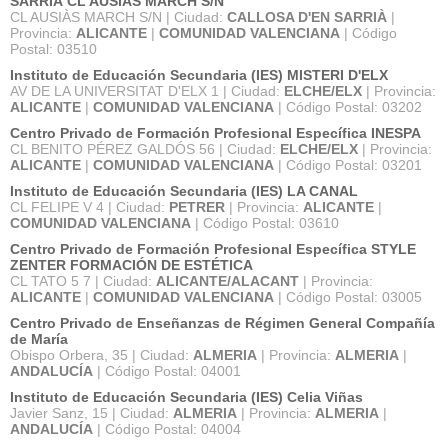
SARRIÀ CL AUSIÀS MARCH S/N
CL AUSIÀS MARCH S/N | Ciudad:
CALLOSA D'EN SARRIÀ
|
Provincia:
ALICANTE
|
COMUNIDAD VALENCIANA
| Código
Postal: 03510
Instituto de Educación Secundaria (IES) MISTERI D'ELX
AV DE LA UNIVERSITAT D'ELX 1 | Ciudad:
ELCHE/ELX
| Provincia:
ALICANTE
|
COMUNIDAD VALENCIANA
| Código Postal: 03202
Centro Privado de Formación Profesional Específica INESPA
CL BENITO PÉREZ GALDÓS 56 | Ciudad:
ELCHE/ELX
| Provincia:
ALICANTE
|
COMUNIDAD VALENCIANA
| Código Postal: 03201
Instituto de Educación Secundaria (IES) LA CANAL
CL FELIPE V 4 | Ciudad:
PETRER
| Provincia:
ALICANTE
|
COMUNIDAD VALENCIANA
| Código Postal: 03610
Centro Privado de Formación Profesional Específica STYLE
ZENTER FORMACIÓN DE ESTÉTICA
CL TATO 5 7 | Ciudad:
ALICANTE/ALACANT
| Provincia:
ALICANTE
|
COMUNIDAD VALENCIANA
| Código Postal: 03005
Centro Privado de Enseñanzas de Régimen General Compañía
de María
Obispo Orbera, 35 | Ciudad:
ALMERIA
| Provincia:
ALMERIA
|
ANDALUCÍA
| Código Postal: 04001
Instituto de Educación Secundaria (IES) Celia Viñas
Javier Sanz, 15 | Ciudad:
ALMERIA
| Provincia:
ALMERIA
|
ANDALUCÍA
| Código Postal: 04004