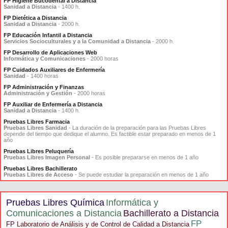
FP Higiene Bucodental a Distancia
Sanidad a Distancia
- 1400 h.
FP Dietética a Distancia
Sanidad a Distancia
- 2000 h.
FP Educación Infantil a Distancia
Servicios Socioculturales y a la Comunidad a Distancia
- 2000 h.
FP Desarrollo de Aplicaciones Web
Informática y Comunicaciones
- 2000 horas
FP Cuidados Auxiliares de Enfermería
Sanidad
- 1400 horas
FP Administración y Finanzas
Administración y Gestión
- 2000 horas
FP Auxiliar de Enfermería a Distancia
Sanidad a Distancia
- 1400 h.
Pruebas Libres Farmacia
Pruebas Libres Sanidad
- La duración de la preparación para las Pruebas Libres
depende del tiempo que dedique el alumno. Es factible estar preparado en menos de 1
año
Pruebas Libres Peluquería
Pruebas Libres Imagen Personal
- Es posible prepararse en menos de 1 año
Pruebas Libres Bachillerato
Pruebas Libres de Acceso
- Se puede estudiar la preparación en menos de 1 año
Pruebas Libres Química
Informática y
Comunicaciones a Distancia
Bachillerato a Distancia
FP
FP Laboratorio de Análisis y de Control de Calidad a Distancia