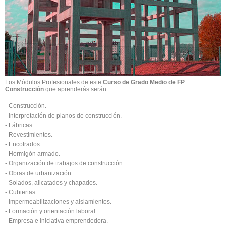
Los Módulos Profesionales de este
Curso de Grado Medio de FP
Construcción
que aprenderás serán:
- Construcción.
- Interpretación de planos de construcción.
- Fábricas.
- Revestimientos.
- Encofrados.
- Hormigón armado.
- Organización de trabajos de construcción.
- Obras de urbanización.
- Solados, alicatados y chapados.
- Cubiertas.
- Impermeabilizaciones y aislamientos.
- Formación y orientación laboral.
- Empresa e iniciativa emprendedora.