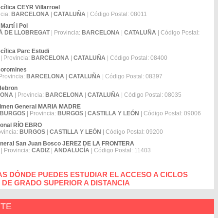
ífica CEYR Villarroel
ncia:
BARCELONA
|
CATALUÑA
| Código Postal: 08011
Martí i Pol
À DE LLOBREGAT
| Provincia:
BARCELONA
|
CATALUÑA
| Código Postal:
cífica Parc Estudi
| Provincia:
BARCELONA
|
CATALUÑA
| Código Postal: 08400
 Coromines
Provincia:
BARCELONA
|
CATALUÑA
| Código Postal: 08397
'Hebron
LONA
| Provincia:
BARCELONA
|
CATALUÑA
| Código Postal: 08035
égimen General MARIA MADRE
BURGOS
| Provincia:
BURGOS
|
CASTILLA Y LEÓN
| Código Postal: 09006
sional RÍO EBRO
ovincia:
BURGOS
|
CASTILLA Y LEÓN
| Código Postal: 09200
General San Juan Bosco JEREZ DE LA FRONTERA
| Provincia:
CADIZ
|
ANDALUCÍA
| Código Postal: 11403
AS DÓNDE PUEDES ESTUDIAR EL ACCESO A CICLOS
 DE GRADO SUPERIOR A DISTANCIA
NTE