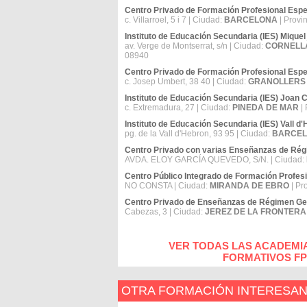
Centro Privado de Formación Profesional Espec
c. Villarroel, 5 i 7 | Ciudad:
BARCELONA
| Provi
Instituto de Educación Secundaria (IES) Miquel 
av. Verge de Montserrat, s/n | Ciudad:
CORNELL
08940
Centro Privado de Formación Profesional Espe
c. Josep Umbert, 38 40 | Ciudad:
GRANOLLERS
Instituto de Educación Secundaria (IES) Joan
c. Extremadura, 27 | Ciudad:
PINEDA DE MAR
| 
Instituto de Educación Secundaria (IES) Vall d
pg. de la Vall d'Hebron, 93 95 | Ciudad:
BARCE
Centro Privado con varias Enseñanzas de R
AVDA. ELOY GARCÍA QUEVEDO, S/N. | Ciudad:
Centro Público Integrado de Formación Profe
NO CONSTA | Ciudad:
MIRANDA DE EBRO
| Pr
Centro Privado de Enseñanzas de Régimen 
Cabezas, 3 | Ciudad:
JEREZ DE LA FRONTERA
VER TODAS LAS ACADEMI
FORMATIVOS FP
OTRA FORMACIÓN INTERESA