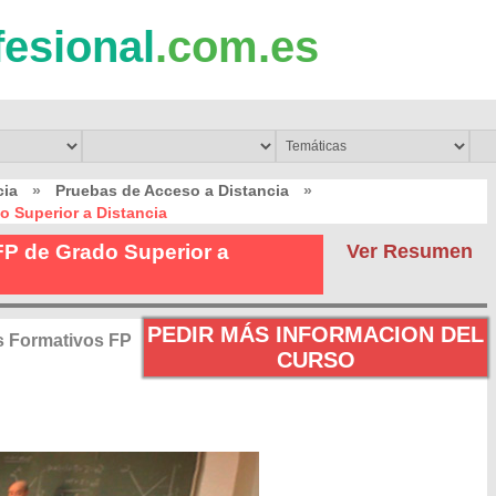
fesional
.com.es
cia
»
Pruebas de Acceso a Distancia
»
o Superior a Distancia
FP de Grado Superior a
Ver Resumen
PEDIR MÁS INFORMACION DEL
s Formativos FP
CURSO