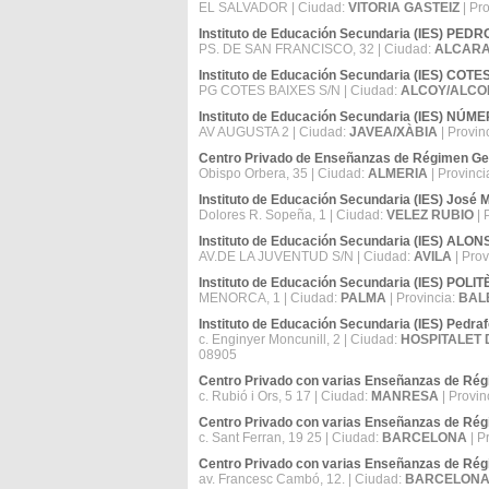
EL SALVADOR | Ciudad:
VITORIA GASTEIZ
| Pr
Instituto de Educación Secundaria (IES) PED
PS. DE SAN FRANCISCO, 32 | Ciudad:
ALCAR
Instituto de Educación Secundaria (IES) COT
PG COTES BAIXES S/N | Ciudad:
ALCOY/ALCO
Instituto de Educación Secundaria (IES) NÚM
AV AUGUSTA 2 | Ciudad:
JAVEA/XÀBIA
| Provin
Centro Privado de Enseñanzas de Régimen Ge
Obispo Orbera, 35 | Ciudad:
ALMERIA
| Provinci
Instituto de Educación Secundaria (IES) José 
Dolores R. Sopeña, 1 | Ciudad:
VELEZ RUBIO
| 
Instituto de Educación Secundaria (IES) AL
AV.DE LA JUVENTUD S/N | Ciudad:
AVILA
| Prov
Instituto de Educación Secundaria (IES) POLI
MENORCA, 1 | Ciudad:
PALMA
| Provincia:
BAL
Instituto de Educación Secundaria (IES) Pedra
c. Enginyer Moncunill, 2 | Ciudad:
HOSPITALET 
08905
Centro Privado con varias Enseñanzas de Rég
c. Rubió i Ors, 5 17 | Ciudad:
MANRESA
| Provin
Centro Privado con varias Enseñanzas de Ré
c. Sant Ferran, 19 25 | Ciudad:
BARCELONA
| P
Centro Privado con varias Enseñanzas de Rég
av. Francesc Cambó, 12. | Ciudad:
BARCELON