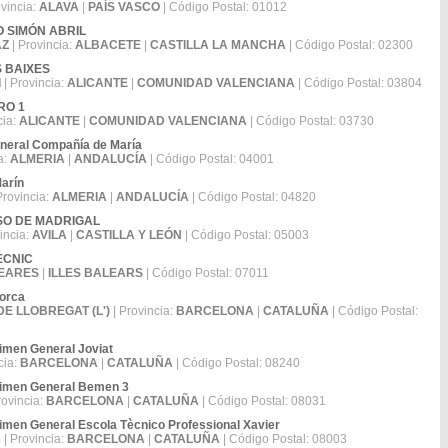
ovincia:
ALAVA
|
PAÍS VASCO
| Código Postal: 01012
RO SIMÓN ABRIL
AZ
| Provincia:
ALBACETE
|
CASTILLA LA MANCHA
| Código Postal: 02300
ES BAIXES
I
| Provincia:
ALICANTE
|
COMUNIDAD VALENCIANA
| Código Postal: 03804
ERO 1
cia:
ALICANTE
|
COMUNIDAD VALENCIANA
| Código Postal: 03730
neral Compañía de María
a:
ALMERIA
|
ANDALUCÍA
| Código Postal: 04001
Marín
Provincia:
ALMERIA
|
ANDALUCÍA
| Código Postal: 04820
ONSO DE MADRIGAL
incia:
AVILA
|
CASTILLA Y LEÓN
| Código Postal: 05003
TÈCNIC
EARES
|
ILLES BALEARS
| Código Postal: 07011
forca
DE LLOBREGAT (L')
| Provincia:
BARCELONA
|
CATALUÑA
| Código Postal:
imen General Joviat
cia:
BARCELONA
|
CATALUÑA
| Código Postal: 08240
gimen General Bemen 3
rovincia:
BARCELONA
|
CATALUÑA
| Código Postal: 08031
imen General Escola Tècnico Professional Xavier
A
| Provincia:
BARCELONA
|
CATALUÑA
| Código Postal: 08003