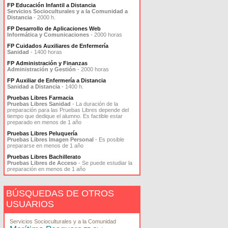
FP Educación Infantil a Distancia
Servicios Socioculturales y a la Comunidad a
Distancia
- 2000 h.
FP Desarrollo de Aplicaciones Web
Informática y Comunicaciones
- 2000 horas
FP Cuidados Auxiliares de Enfermería
Sanidad
- 1400 horas
FP Administración y Finanzas
Administración y Gestión
- 2000 horas
FP Auxiliar de Enfermería a Distancia
Sanidad a Distancia
- 1400 h.
Pruebas Libres Farmacia
Pruebas Libres Sanidad
- La duración de la
preparación para las Pruebas Libres depende del
tiempo que dedique el alumno. Es factible estar
preparado en menos de 1 año
Pruebas Libres Peluquería
Pruebas Libres Imagen Personal
- Es posible
prepararse en menos de 1 año
Pruebas Libres Bachillerato
Pruebas Libres de Acceso
- Se puede estudiar la
preparación en menos de 1 año
BÚSQUEDAS DE OTROS
USUARIOS
Servicios Socioculturales y a la Comunidad