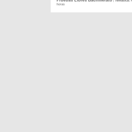
Pruebas Libres Bachillerato
|
Temática:
horas