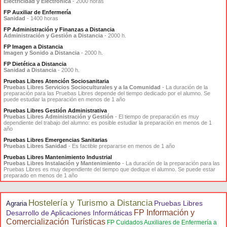
Electricidad y Electrónica
- 2000 horas
FP Auxiliar de Enfermería
Sanidad
- 1400 horas
FP Administración y Finanzas a Distancia
Administración y Gestión a Distancia
- 2000 h.
FP Imagen a Distancia
Imagen y Sonido a Distancia
- 2000 h.
FP Dietética a Distancia
Sanidad a Distancia
- 2000 h.
Pruebas Libres Atención Sociosanitaria
Pruebas Libres Servicios Socioculturales y a la Comunidad
- La duración de la
preparación para las Pruebas Libres depende del tiempo dedicado por el alumno. Se
puede estudiar la preparación en menos de 1 año
Pruebas Libres Gestión Administrativa
Pruebas Libres Administración y Gestión
- El tiempo de preparación es muy
dependiente del trabajo del alumno: es posible estudiar la preparación en menos de 1
año
Pruebas Libres Emergencias Sanitarias
Pruebas Libres Sanidad
- Es factible prepararse en menos de 1 año
Pruebas Libres Mantenimiento Industrial
Pruebas Libres Instalación y Mantenimiento
- La duración de la preparación para las
Pruebas Libres es muy dependiente del tiempo que dedique el alumno. Se puede estar
preparado en menos de 1 año
Hostelería y Turismo a Distancia
Pruebas Libres
Agraria
FP Información y
Desarrollo de Aplicaciones Informáticas
Comercialización Turísticas
FP Cuidados Auxiliares de Enfermería a