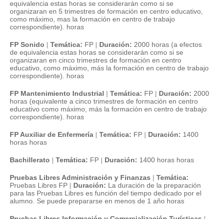
equivalencia estas horas se considerarán como si se
organizaran en 5 trimestres de formación en centro educativo,
como máximo, mas la formación en centro de trabajo
correspondiente). horas
FP Sonido
|
Temática:
FP
|
Duración:
2000 horas (a efectos
de equivalencia estas horas se considerarán como si se
organizaran en cinco trimestres de formación en centro
educativo, como máximo, más la formación en centro de trabajo
correspondiente). horas
FP Mantenimiento Industrial
|
Temática:
FP
|
Duración:
2000
horas (equivalente a cinco trimestres de formación en centro
educativo como máximo, más la formación en centro de trabajo
correspondiente). horas
FP Auxiliar de Enfermería
|
Temática:
FP
|
Duración:
1400
horas horas
Bachillerato
|
Temática:
FP
|
Duración:
1400 horas horas
Pruebas Libres Administración y Finanzas
|
Temática:
Pruebas Libres FP
|
Duración:
La duración de la preparación
para las Pruebas Libres es función del tiempo dedicado por el
alumno. Se puede prepararse en menos de 1 año horas
Pruebas Libres Información y Comercialización Turísticas
|