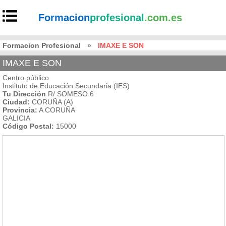
Formacion
profesional
.com.es
Formacion Profesional
»
IMAXE E SON
IMAXE E SON
Centro público
Instituto de Educación Secundaria (IES)
Tu Dirección
R/ SOMESO 6
Ciudad:
CORUÑA (A)
Provincia:
A CORUÑA
GALICIA
Código Postal:
15000