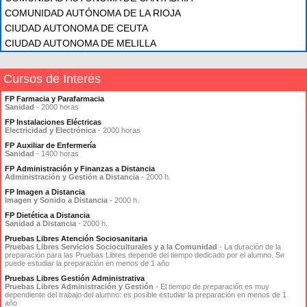
COMUNIDAD AUTÓNOMA DE LA RIOJA
CIUDAD AUTONOMA DE CEUTA
CIUDAD AUTONOMA DE MELILLA
Cursos de Interés
FP Farmacia y Parafarmacia
Sanidad
- 2000 horas
FP Instalaciones Eléctricas
Electricidad y Electrónica
- 2000 horas
FP Auxiliar de Enfermería
Sanidad
- 1400 horas
FP Administración y Finanzas a Distancia
Administración y Gestión a Distancia
- 2000 h.
FP Imagen a Distancia
Imagen y Sonido a Distancia
- 2000 h.
FP Dietética a Distancia
Sanidad a Distancia
- 2000 h.
Pruebas Libres Atención Sociosanitaria
Pruebas Libres Servicios Socioculturales y a la Comunidad
- La duración de la
preparación para las Pruebas Libres depende del tiempo dedicado por el alumno. Se
puede estudiar la preparación en menos de 1 año
Pruebas Libres Gestión Administrativa
Pruebas Libres Administración y Gestión
- El tiempo de preparación es muy
dependiente del trabajo del alumno: es posible estudiar la preparación en menos de 1
año