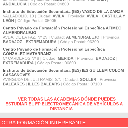
ANDALUCÍA
| Código Postal: 04800
Instituto de Educación Secundaria (IES) VASCO DE LA ZARZA
VALLADOLID, 19 | Ciudad:
AVILA
| Provincia:
AVILA
|
CASTILLA Y
LEÓN
| Código Postal: 05005
Centro Privado de Formación Profesional Específica AFIMEC
ALMENDRALEJO
AVDA. DE LA PAZ, Nº 29 | Ciudad:
ALMENDRALEJO
| Provincia:
BADAJOZ
|
EXTREMADURA
| Código Postal: 06200
Centro Privado de Formación Profesional Específica
GÓNZALEZ MATARRANZ
C/ CARDEROS Nº 8 | Ciudad:
MERIDA
| Provincia:
BADAJOZ
|
EXTREMADURA
| Código Postal: 06800
Instituto de Educación Secundaria (IES) IES GUILLEM COLOM
CASASNOVES
AVINGUDA DE JULI RAMIS, S/N | Ciudad:
SOLLER
| Provincia:
BALEARES
|
ILLES BALEARS
| Código Postal: 07100
VER TODAS LAS ACADEMIAS DÓNDE PUEDES
ESTUDIAR EL FP ELECTROMECÁNICA DE VEHÍCULOS A
DISTANCIA
OTRA FORMACIÓN INTERESANTE