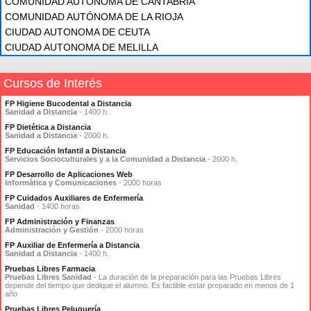
COMUNIDAD AUTÓNOMA DE CANTABRIA
COMUNIDAD AUTÓNOMA DE LA RIOJA
CIUDAD AUTONOMA DE CEUTA
CIUDAD AUTONOMA DE MELILLA
Cursos de Interés
FP Higiene Bucodental a Distancia
Sanidad a Distancia
- 1400 h.
FP Dietética a Distancia
Sanidad a Distancia
- 2000 h.
FP Educación Infantil a Distancia
Servicios Socioculturales y a la Comunidad a Distancia
- 2000 h.
FP Desarrollo de Aplicaciones Web
Informática y Comunicaciones
- 2000 horas
FP Cuidados Auxiliares de Enfermería
Sanidad
- 1400 horas
FP Administración y Finanzas
Administración y Gestión
- 2000 horas
FP Auxiliar de Enfermería a Distancia
Sanidad a Distancia
- 1400 h.
Pruebas Libres Farmacia
Pruebas Libres Sanidad
- La duración de la preparación para las Pruebas Libres
depende del tiempo que dedique el alumno. Es factible estar preparado en menos de 1
año
Pruebas Libres Peluquería