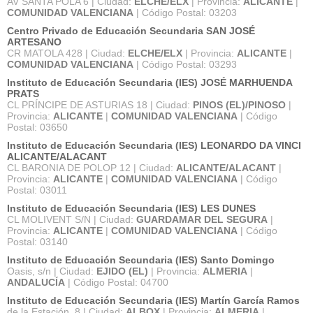
AV SANTA POLA 6 | Ciudad:
ELCHE/ELX
| Provincia:
ALICANTE
|
COMUNIDAD VALENCIANA
| Código Postal: 03203
Centro Privado de Educación Secundaria SAN JOSÉ
ARTESANO
CR MATOLA 428 | Ciudad:
ELCHE/ELX
| Provincia:
ALICANTE
|
COMUNIDAD VALENCIANA
| Código Postal: 03293
Instituto de Educación Secundaria (IES) JOSÉ MARHUENDA
PRATS
CL PRÍNCIPE DE ASTURIAS 18 | Ciudad:
PINOS (EL)/PINOSO
|
Provincia:
ALICANTE
|
COMUNIDAD VALENCIANA
| Código
Postal: 03650
Instituto de Educación Secundaria (IES) LEONARDO DA VINCI
ALICANTE/ALACANT
CL BARONIA DE POLOP 12 | Ciudad:
ALICANTE/ALACANT
|
Provincia:
ALICANTE
|
COMUNIDAD VALENCIANA
| Código
Postal: 03011
Instituto de Educación Secundaria (IES) LES DUNES
CL MOLIVENT S/N | Ciudad:
GUARDAMAR DEL SEGURA
|
Provincia:
ALICANTE
|
COMUNIDAD VALENCIANA
| Código
Postal: 03140
Instituto de Educación Secundaria (IES) Santo Domingo
Oasis, s/n | Ciudad:
EJIDO (EL)
| Provincia:
ALMERIA
|
ANDALUCÍA
| Código Postal: 04700
Instituto de Educación Secundaria (IES) Martín García Ramos
de la Estación, 8 | Ciudad:
ALBOX
| Provincia:
ALMERIA
|