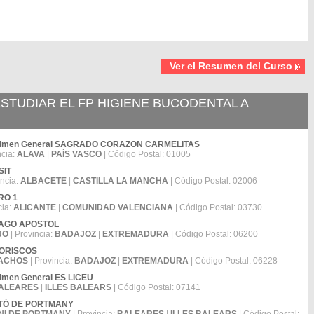
Ver el Resumen del Curso
TUDIAR EL FP HIGIENE BUCODENTAL A
 Régimen General SAGRADO CORAZON CARMELITAS
ncia:
ALAVA
|
PAÍS VASCO
| Código Postal: 01005
SIT
incia:
ALBACETE
|
CASTILLA LA MANCHA
| Código Postal: 02006
ERO 1
cia:
ALICANTE
|
COMUNIDAD VALENCIANA
| Código Postal: 03730
NTIAGO APOSTOL
JO
| Provincia:
BADAJOZ
|
EXTREMADURA
| Código Postal: 06200
 MORISCOS
ACHOS
| Provincia:
BADAJOZ
|
EXTREMADURA
| Código Postal: 06228
gimen General ES LICEU
ALEARES
|
ILLES BALEARS
| Código Postal: 07141
UARTÓ DE PORTMANY