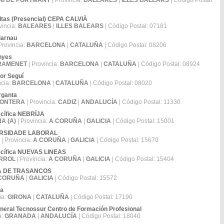
NI DE PORTMANY
| Provincia:
BALEARES
|
ILLES BALEARS
| Código Postal:
ltas (Presencial) CEPA CALVIÀ
vincia:
BALEARES
|
ILLES BALEARS
| Código Postal: 07181
larnau
Provincia:
BARCELONA
|
CATALUÑA
| Código Postal: 08206
inyes
RAMENET
| Provincia:
BARCELONA
|
CATALUÑA
| Código Postal: 08924
dor Seguí
ncia:
BARCELONA
|
CATALUÑA
| Código Postal: 08020
rganta
RONTERA
| Provincia:
CADIZ
|
ANDALUCÍA
| Código Postal: 11330
ecífica NEBRÍJA
A (A)
| Provincia:
A CORUÑA
|
GALICIA
| Código Postal: 15001
NIVERSIDADE LABORAL
| Provincia:
A CORUÑA
|
GALICIA
| Código Postal: 15670
pecífica NUEVAS LINEAS
RROL
| Provincia:
A CORUÑA
|
GALICIA
| Código Postal: 15404
ERRA DE TRASANCOS
CORUÑA
|
GALICIA
| Código Postal: 15572
ra
ia:
GIRONA
|
CATALUÑA
| Código Postal: 17190
eral Tecnossur Centro de Formación Profesional
a:
GRANADA
|
ANDALUCÍA
| Código Postal: 18040