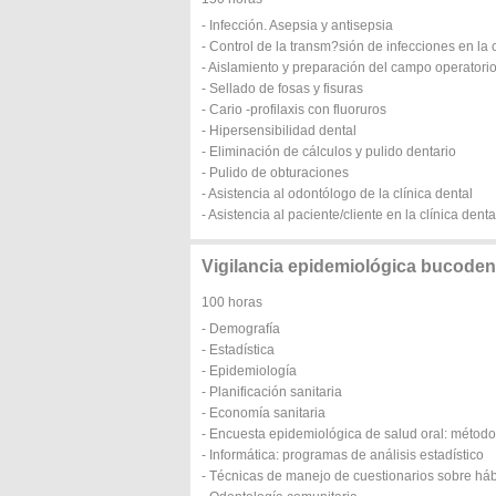
- Infección. Asepsia y antisepsia
- Control de la transm?sión de infecciones en la c
- Aislamiento y preparación del campo operatori
- Sellado de fosas y fisuras
- Cario -profilaxis con fluoruros
- Hipersensibilidad dental
- Eliminación de cálculos y pulido dentario
- Pulido de obturaciones
- Asistencia al odontólogo de la clínica dental
- Asistencia al paciente/cliente en la clínica denta
Vigilancia epidemiológica bucoden
100 horas
- Demografía
- Estadística
- Epidemiología
- Planificación sanitaria
- Economía sanitaria
- Encuesta epidemiológica de salud oral: métod
- Informática: programas de análisis estadístico
- Técnicas de manejo de cuestionarios sobre hábit