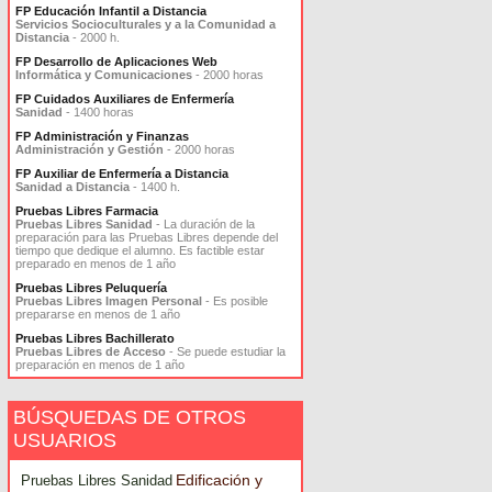
FP Educación Infantil a Distancia
Servicios Socioculturales y a la Comunidad a
Distancia
- 2000 h.
FP Desarrollo de Aplicaciones Web
Informática y Comunicaciones
- 2000 horas
FP Cuidados Auxiliares de Enfermería
Sanidad
- 1400 horas
FP Administración y Finanzas
Administración y Gestión
- 2000 horas
FP Auxiliar de Enfermería a Distancia
Sanidad a Distancia
- 1400 h.
Pruebas Libres Farmacia
Pruebas Libres Sanidad
- La duración de la
preparación para las Pruebas Libres depende del
tiempo que dedique el alumno. Es factible estar
preparado en menos de 1 año
Pruebas Libres Peluquería
Pruebas Libres Imagen Personal
- Es posible
prepararse en menos de 1 año
Pruebas Libres Bachillerato
Pruebas Libres de Acceso
- Se puede estudiar la
preparación en menos de 1 año
BÚSQUEDAS DE OTROS
USUARIOS
Edificación y
Pruebas Libres Sanidad