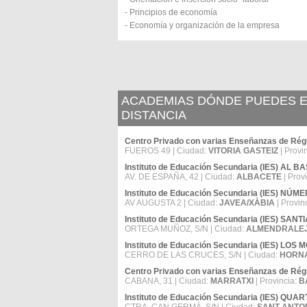
- Principios de economía
- Economía y organización de la empresa
ACADEMIAS DÓNDE PUEDES ES
DISTANCIA
Centro Privado con varias Enseñanzas de
FUEROS 49 | Ciudad:
VITORIA GASTEIZ
| Provi
Instituto de Educación Secundaria (IES) AL BA
AV. DE ESPAÑA, 42 | Ciudad:
ALBACETE
| Prov
Instituto de Educación Secundaria (IES) NÚM
AV AUGUSTA 2 | Ciudad:
JAVEA/XÀBIA
| Provin
Instituto de Educación Secundaria (IES) SA
ORTEGA MUÑOZ, S/N | Ciudad:
ALMENDRALE
Instituto de Educación Secundaria (IES) LOS
CERRO DE LAS CRUCES, S/N | Ciudad:
HORN
Centro Privado con varias Enseñanzas de Ré
CABANA, 31 | Ciudad:
MARRATXI
| Provincia:
B
Instituto de Educación Secundaria (IES) Q