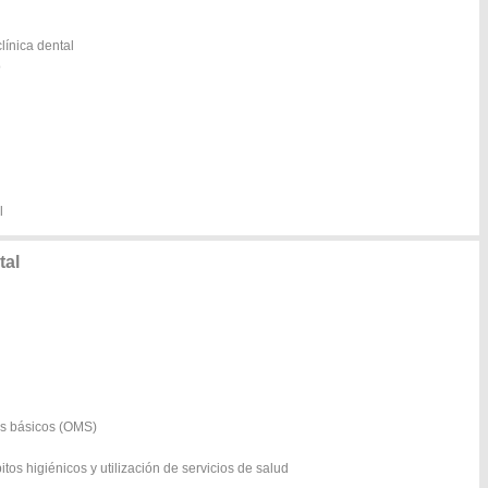
línica dental
o
l
tal
os básicos (OMS)
os higiénicos y utilización de servicios de salud