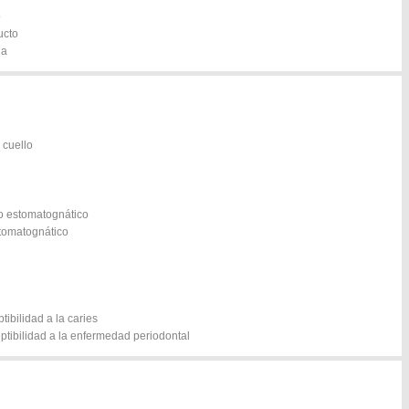
o
ucto
ia
 cuello
to estomatognático
stomatognático
ibilidad a la caries
ptibilidad a la enfermedad periodontal