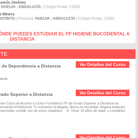
 Ramón Jiménez
:
HUELVA
|
ANDALUCÍA
| Código Postal: 21800
a Minera
IOTINTO
| Provincia:
HUELVA
|
ANDALUCÍA
| Código Postal: 21660
ÓNDE PUEDES ESTUDIAR EL FP HIGIENE BUCODENTAL A
DISTANCIA
NTE
Ver Detalles del Curso
n de Dependencia a Distancia
...
ancia
Ver Detalles del Curso
ado Superior a Distancia
 este Curso de Acceso a Ciclos Formativos FP de Grado Superior a Distancia es:
Formación Profesional. Tu momento ha llegado. Ahora no necesitas ninguna titulación
 necesitas cumplir uno de estos requisitos: A- Tener 19 años de edad, o cumplirlos
Ver Detalles del Curso