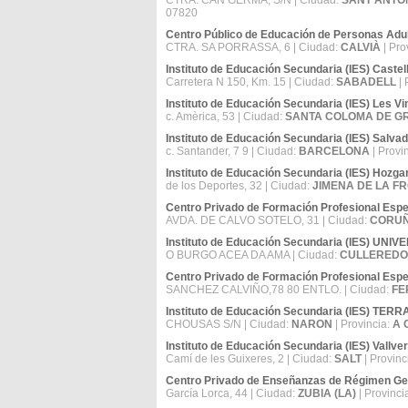
CTRA. CAN GERMÀ, S/N | Ciudad:
SANT ANTO
07820
Centro Público de Educación de Personas Adu
CTRA. SA PORRASSA, 6 | Ciudad:
CALVIÀ
| Pro
Instituto de Educación Secundaria (IES) Castel
Carretera N 150, Km. 15 | Ciudad:
SABADELL
| 
Instituto de Educación Secundaria (IES) Les V
c. Amèrica, 53 | Ciudad:
SANTA COLOMA DE G
Instituto de Educación Secundaria (IES) Salva
c. Santander, 7 9 | Ciudad:
BARCELONA
| Provi
Instituto de Educación Secundaria (IES) Hozga
de los Deportes, 32 | Ciudad:
JIMENA DE LA F
Centro Privado de Formación Profesional Esp
AVDA. DE CALVO SOTELO, 31 | Ciudad:
CORUÑ
Instituto de Educación Secundaria (IES) U
O BURGO ACEA DA AMA | Ciudad:
CULLEREDO
Centro Privado de Formación Profesional Es
SANCHEZ CALVIÑO,78 80 ENTLO. | Ciudad:
FE
Instituto de Educación Secundaria (IES) T
CHOUSAS S/N | Ciudad:
NARON
| Provincia:
A 
Instituto de Educación Secundaria (IES) Vallve
Camí de les Guixeres, 2 | Ciudad:
SALT
| Provinc
Centro Privado de Enseñanzas de Régimen Gen
García Lorca, 44 | Ciudad:
ZUBIA (LA)
| Provinci