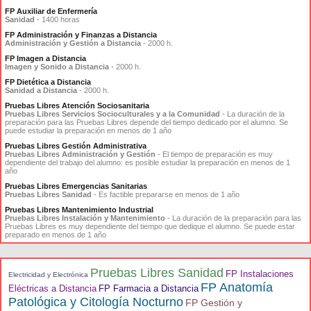
FP Auxiliar de Enfermería
Sanidad
- 1400 horas
FP Administración y Finanzas a Distancia
Administración y Gestión a Distancia
- 2000 h.
FP Imagen a Distancia
Imagen y Sonido a Distancia
- 2000 h.
FP Dietética a Distancia
Sanidad a Distancia
- 2000 h.
Pruebas Libres Atención Sociosanitaria
Pruebas Libres Servicios Socioculturales y a la Comunidad
- La duración de la
preparación para las Pruebas Libres depende del tiempo dedicado por el alumno. Se
puede estudiar la preparación en menos de 1 año
Pruebas Libres Gestión Administrativa
Pruebas Libres Administración y Gestión
- El tiempo de preparación es muy
dependiente del trabajo del alumno: es posible estudiar la preparación en menos de 1
año
Pruebas Libres Emergencias Sanitarias
Pruebas Libres Sanidad
- Es factible prepararse en menos de 1 año
Pruebas Libres Mantenimiento Industrial
Pruebas Libres Instalación y Mantenimiento
- La duración de la preparación para las
Pruebas Libres es muy dependiente del tiempo que dedique el alumno. Se puede estar
preparado en menos de 1 año
Pruebas Libres Sanidad
FP Instalaciones
Electricidad y Electrónica
FP Anatomía
Eléctricas a Distancia
FP Farmacia a Distancia
Patológica y Citología Nocturno
FP Gestión y