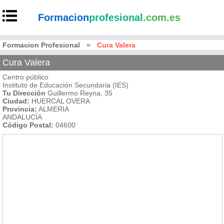
Formacion
profesional
.com.es
Formacion Profesional
»
Cura Valera
Cura Valera
Centro público
Instituto de Educación Secundaria (IES)
Tu Dirección
Guillermo Reyna, 35
Ciudad:
HUERCAL OVERA
Provincia:
ALMERIA
ANDALUCÍA
Código Postal:
04600