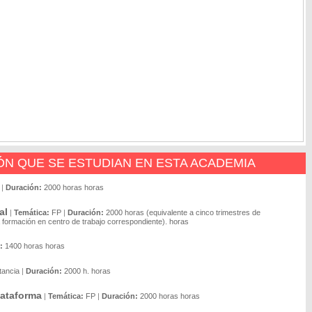
N QUE SE ESTUDIAN EN ESTA ACADEMIA
|
Duración:
2000 horas horas
al
|
Temática:
FP
|
Duración:
2000 horas (equivalente a cinco trimestres de
formación en centro de trabajo correspondiente). horas
:
1400 horas horas
tancia
|
Duración:
2000 h. horas
lataforma
|
Temática:
FP
|
Duración:
2000 horas horas