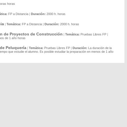
oras horas
tica:
FP a Distancia
|
Duración:
2000 h. horas
cia
|
Temática:
FP a Distancia
|
Duración:
2000 h. horas
ión de Proyectos de Construcción
|
Temática:
Pruebas Libres FP
|
nos de 1 año horas
 de Peluquería
|
Temática:
Pruebas Libres FP
|
Duración:
La duración de la
tiempo que estudie el alumno. Es posible estudiar la preparación en menos de 1 año