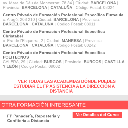
av. Mare de Déu de Montserrat, 78 84 | Ciudad:
BARCELONA
|
Provincia:
BARCELONA
|
CATALUÑA
| Código Postal: 08024
Centro Privado de Formación Profesional Específica Euroaula
c. Aragó, 208 210 | Ciudad:
BARCELONA
| Provincia:
BARCELONA
|
CATALUÑA
| Código Postal: 08011
Centro Privado de Formación Profesional Específica
Christabel
c. Era de l'Esquerra, 2 | Ciudad:
MANRESA
| Provincia:
BARCELONA
|
CATALUÑA
| Código Postal: 08242
Centro Privado de Formación Profesional Específica
POLITECNOS
CALERA, 29 | Ciudad:
BURGOS
| Provincia:
BURGOS
|
CASTILLA
Y LEÓN
| Código Postal: 09002
VER TODAS LAS ACADEMIAS DÓNDE PUEDES
ESTUDIAR EL FP ASISTENCIA A LA DIRECCIÓN A
DISTANCIA
OTRA FORMACIÓN INTERESANTE
Ver Detalles del Curso
FP Panadería, Repostería y
Confitería a Distancia