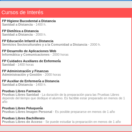
Cursos de Interés
FP Higiene Bucodental a Distancia
Sanidad a Distancia
- 1400 h.
FP Dietética a Distancia
Sanidad a Distancia
- 2000 h.
FP Educación Infantil a Distancia
Servicios Socioculturales y a la Comunidad a Distancia
- 2000 h.
FP Desarrollo de Aplicaciones Web
Informática y Comunicaciones
- 2000 horas
FP Cuidados Auxiliares de Enfermería
Sanidad
- 1400 horas
FP Administración y Finanzas
Administración y Gestión
- 2000 horas
FP Auxiliar de Enfermería a Distancia
Sanidad a Distancia
- 1400 h.
Pruebas Libres Farmacia
Pruebas Libres Sanidad
- La duración de la preparación para las Pruebas Libres
depende del tiempo que dedique el alumno. Es factible estar preparado en menos de 1
año
Pruebas Libres Peluquería
Pruebas Libres Imagen Personal
- Es posible prepararse en menos de 1 año
Pruebas Libres Bachillerato
Pruebas Libres de Acceso
- Se puede estudiar la preparación en menos de 1 año