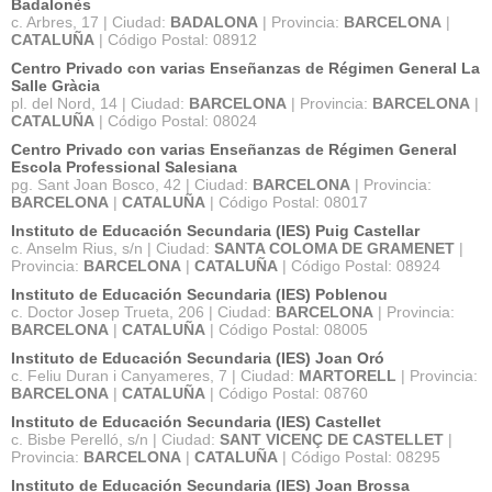
Badalonès
c. Arbres, 17 | Ciudad:
BADALONA
| Provincia:
BARCELONA
|
CATALUÑA
| Código Postal: 08912
Centro Privado con varias Enseñanzas de Régimen General La
Salle Gràcia
pl. del Nord, 14 | Ciudad:
BARCELONA
| Provincia:
BARCELONA
|
CATALUÑA
| Código Postal: 08024
Centro Privado con varias Enseñanzas de Régimen General
Escola Professional Salesiana
pg. Sant Joan Bosco, 42 | Ciudad:
BARCELONA
| Provincia:
BARCELONA
|
CATALUÑA
| Código Postal: 08017
Instituto de Educación Secundaria (IES) Puig Castellar
c. Anselm Rius, s/n | Ciudad:
SANTA COLOMA DE GRAMENET
|
Provincia:
BARCELONA
|
CATALUÑA
| Código Postal: 08924
Instituto de Educación Secundaria (IES) Poblenou
c. Doctor Josep Trueta, 206 | Ciudad:
BARCELONA
| Provincia:
BARCELONA
|
CATALUÑA
| Código Postal: 08005
Instituto de Educación Secundaria (IES) Joan Oró
c. Feliu Duran i Canyameres, 7 | Ciudad:
MARTORELL
| Provincia:
BARCELONA
|
CATALUÑA
| Código Postal: 08760
Instituto de Educación Secundaria (IES) Castellet
c. Bisbe Perelló, s/n | Ciudad:
SANT VICENÇ DE CASTELLET
|
Provincia:
BARCELONA
|
CATALUÑA
| Código Postal: 08295
Instituto de Educación Secundaria (IES) Joan Brossa