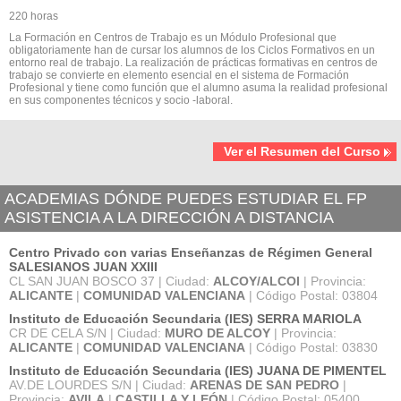
220 horas
La Formación en Centros de Trabajo es un Módulo Profesional que
obligatoriamente han de cursar los alumnos de los Ciclos Formativos en un
entorno real de trabajo. La realización de prácticas formativas en centros de
trabajo se convierte en elemento esencial en el sistema de Formación
Profesional y tiene como función que el alumno asuma la realidad profesional
en sus componentes técnicos y socio -laboral.
Ver el Resumen del Curso
ACADEMIAS DÓNDE PUEDES ESTUDIAR EL FP
ASISTENCIA A LA DIRECCIÓN A DISTANCIA
Centro Privado con varias Enseñanzas de Régimen General
SALESIANOS JUAN XXIII
CL SAN JUAN BOSCO 37 | Ciudad:
ALCOY/ALCOI
| Provincia:
ALICANTE
|
COMUNIDAD VALENCIANA
| Código Postal: 03804
Instituto de Educación Secundaria (IES) SERRA MARIOLA
CR DE CELA S/N | Ciudad:
MURO DE ALCOY
| Provincia:
ALICANTE
|
COMUNIDAD VALENCIANA
| Código Postal: 03830
Instituto de Educación Secundaria (IES) JUANA DE PIMENTEL
AV.DE LOURDES S/N | Ciudad:
ARENAS DE SAN PEDRO
|
Provincia:
AVILA
|
CASTILLA Y LEÓN
| Código Postal: 05400