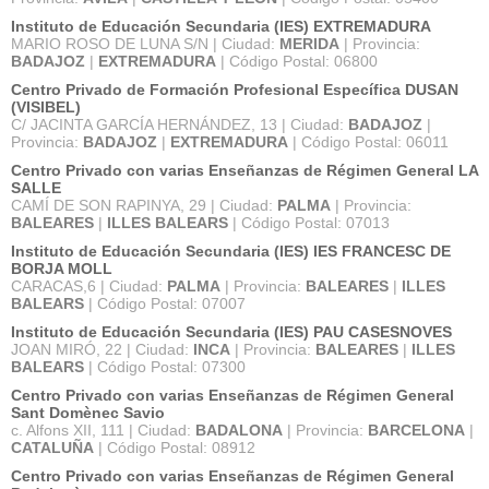
Instituto de Educación Secundaria (IES) EXTREMADURA
MARIO ROSO DE LUNA S/N | Ciudad:
MERIDA
| Provincia:
BADAJOZ
|
EXTREMADURA
| Código Postal: 06800
Centro Privado de Formación Profesional Específica DUSAN
(VISIBEL)
C/ JACINTA GARCÍA HERNÁNDEZ, 13 | Ciudad:
BADAJOZ
|
Provincia:
BADAJOZ
|
EXTREMADURA
| Código Postal: 06011
Centro Privado con varias Enseñanzas de Régimen General LA
SALLE
CAMÍ DE SON RAPINYA, 29 | Ciudad:
PALMA
| Provincia:
BALEARES
|
ILLES BALEARS
| Código Postal: 07013
Instituto de Educación Secundaria (IES) IES FRANCESC DE
BORJA MOLL
CARACAS,6 | Ciudad:
PALMA
| Provincia:
BALEARES
|
ILLES
BALEARS
| Código Postal: 07007
Instituto de Educación Secundaria (IES) PAU CASESNOVES
JOAN MIRÓ, 22 | Ciudad:
INCA
| Provincia:
BALEARES
|
ILLES
BALEARS
| Código Postal: 07300
Centro Privado con varias Enseñanzas de Régimen General
Sant Domènec Savio
c. Alfons XII, 111 | Ciudad:
BADALONA
| Provincia:
BARCELONA
|
CATALUÑA
| Código Postal: 08912
Centro Privado con varias Enseñanzas de Régimen General