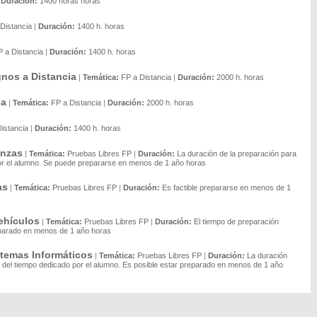
|
Duración:
1400 horas horas
Distancia
|
Duración:
1400 h. horas
P a Distancia
|
Duración:
1400 h. horas
gnos a Distancia
|
Temática:
FP a Distancia
|
Duración:
2000 h. horas
ia
|
Temática:
FP a Distancia
|
Duración:
2000 h. horas
istancia
|
Duración:
1400 h. horas
anzas
|
Temática:
Pruebas Libres FP
|
Duración:
La duración de la preparación para
por el alumno. Se puede prepararse en menos de 1 año horas
as
|
Temática:
Pruebas Libres FP
|
Duración:
Es factible prepararse en menos de 1
ehículos
|
Temática:
Pruebas Libres FP
|
Duración:
El tiempo de preparación
reparado en menos de 1 año horas
stemas Informáticos
|
Temática:
Pruebas Libres FP
|
Duración:
La duración
n del tiempo dedicado por el alumno. Es posible estar preparado en menos de 1 año