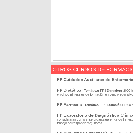
OTROS CURSOS DE FORMACIÓ
FP Cuidados Auxiliares de Enfermerí
FP Dietética
|
Temática:
FP
|
Duración:
2000 h
en cinco trimestres de formación en centro educativ
FP Farmacia
|
Temática:
FP
|
Duración:
1300 
FP Laboratorio de Diagnóstico Clínic
considerarán como si se organizara en cinco trimes
trabajo correspondiente). horas