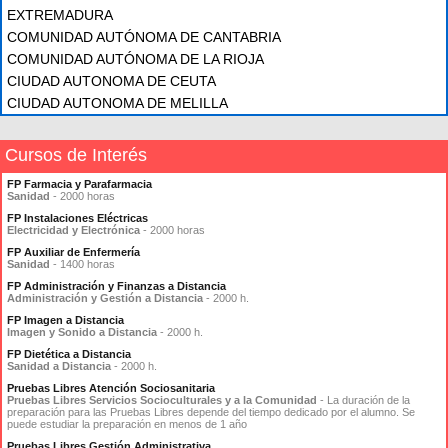
EXTREMADURA
COMUNIDAD AUTÓNOMA DE CANTABRIA
COMUNIDAD AUTÓNOMA DE LA RIOJA
CIUDAD AUTONOMA DE CEUTA
CIUDAD AUTONOMA DE MELILLA
Cursos de Interés
FP Farmacia y Parafarmacia
Sanidad
- 2000 horas
FP Instalaciones Eléctricas
Electricidad y Electrónica
- 2000 horas
FP Auxiliar de Enfermería
Sanidad
- 1400 horas
FP Administración y Finanzas a Distancia
Administración y Gestión a Distancia
- 2000 h.
FP Imagen a Distancia
Imagen y Sonido a Distancia
- 2000 h.
FP Dietética a Distancia
Sanidad a Distancia
- 2000 h.
Pruebas Libres Atención Sociosanitaria
Pruebas Libres Servicios Socioculturales y a la Comunidad
- La duración de la
preparación para las Pruebas Libres depende del tiempo dedicado por el alumno. Se
puede estudiar la preparación en menos de 1 año
Pruebas Libres Gestión Administrativa