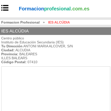
Formacion
profesional
.com.es
Formacion Profesional
»
IES ALCÚDIA
IES ALCÚDIA
Centro público
Instituto de Educación Secundaria (IES)
Tu Dirección
ANTONI MARIA ALCOVER, S/N
Ciudad:
ALCUDIA
Provincia:
BALEARES
ILLES BALEARS
Código Postal:
07410