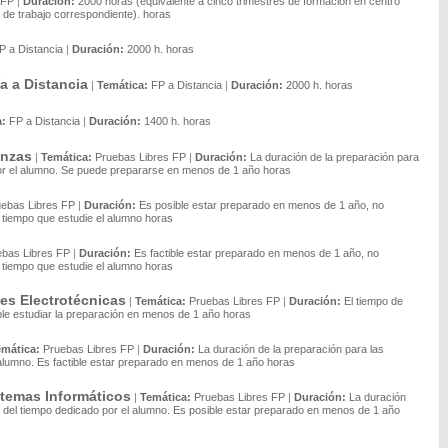
FP
|
Duración:
2000 horas (equivalente a cinco trimestres de formación en centro
de trabajo correspondiente). horas
P a Distancia
|
Duración:
2000 h. horas
a a Distancia
|
Temática:
FP a Distancia
|
Duración:
2000 h. horas
a:
FP a Distancia
|
Duración:
1400 h. horas
anzas
|
Temática:
Pruebas Libres FP
|
Duración:
La duración de la preparación para
por el alumno. Se puede prepararse en menos de 1 año horas
uebas Libres FP
|
Duración:
Es posible estar preparado en menos de 1 año, no
l tiempo que estudie el alumno horas
ebas Libres FP
|
Duración:
Es factible estar preparado en menos de 1 año, no
l tiempo que estudie el alumno horas
es Electrotécnicas
|
Temática:
Pruebas Libres FP
|
Duración:
El tiempo de
ble estudiar la preparación en menos de 1 año horas
emática:
Pruebas Libres FP
|
Duración:
La duración de la preparación para las
 alumno. Es factible estar preparado en menos de 1 año horas
stemas Informáticos
|
Temática:
Pruebas Libres FP
|
Duración:
La duración
n del tiempo dedicado por el alumno. Es posible estar preparado en menos de 1 año