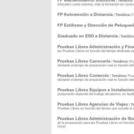
FP Mantenimiento Industrial
|
Temática:
educativo como máximo, más la formación en centro 
FP Automoción a Distancia
|
Temática:
F
FP Estilismo y Dirección de Peluquerí
Graduado en ESO a Distancia
|
Temátic
Pruebas Libres Administración y Fin
las Pruebas Libres es función del tiempo dedicado 
Pruebas Libres Carrocería
|
Temática:
Pr
obstante el tiempo de preparación real es función de
Pruebas Libres Comercio
|
Temática:
Pru
obstante el tiempo de preparación real es función de
Pruebas Libres Equipos e Instalacion
preparación depende del trabajo del alumno: es facti
Pruebas Libres Agencias de Viajes
|
T
Pruebas Libres es función del tiempo que estudie el
Pruebas Libres Administración de Si
de la preparación para las Pruebas Libres es funció
horas