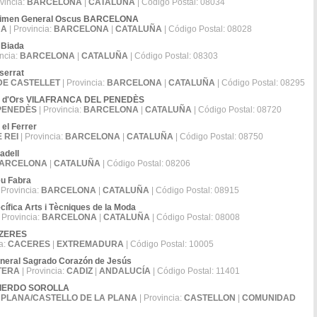
vincia:
BARCELONA
|
CATALUÑA
| Código Postal: 08034
Régimen General Oscus BARCELONA
NA
| Provincia:
BARCELONA
|
CATALUÑA
| Código Postal: 08028
 Biada
incia:
BARCELONA
|
CATALUÑA
| Código Postal: 08303
serrat
DE CASTELLET
| Provincia:
BARCELONA
|
CATALUÑA
| Código Postal: 08295
geni d'Ors VILAFRANCA DEL PENEDÈS
PENEDÈS
| Provincia:
BARCELONA
|
CATALUÑA
| Código Postal: 08720
 el Ferrer
 REI
| Provincia:
BARCELONA
|
CATALUÑA
| Código Postal: 08750
adell
ARCELONA
|
CATALUÑA
| Código Postal: 08206
eu Fabra
 Provincia:
BARCELONA
|
CATALUÑA
| Código Postal: 08915
ífica Arts i Tècniques de la Moda
 Provincia:
BARCELONA
|
CATALUÑA
| Código Postal: 08008
QAZERES
a:
CACERES
|
EXTREMADURA
| Código Postal: 10005
neral Sagrado Corazón de Jesús
TERA
| Provincia:
CADIZ
|
ANDALUCÍA
| Código Postal: 11401
ZQUIERDO SOROLLA
 PLANA/CASTELLO DE LA PLANA
| Provincia:
CASTELLON
|
COMUNIDAD