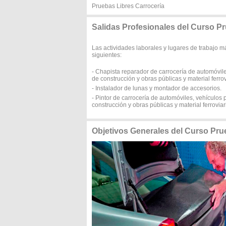
Pruebas Libres Carrocería
Salidas Profesionales del Curso P
Las actividades laborales y lugares de trabajo m
siguientes:
- Chapista reparador de carrocería de automóviles
de construcción y obras públicas y material ferrov
- Instalador de lunas y montador de accesorios.
- Pintor de carrocería de automóviles, vehículos p
construcción y obras públicas y material ferroviar
Objetivos Generales del Curso Pru