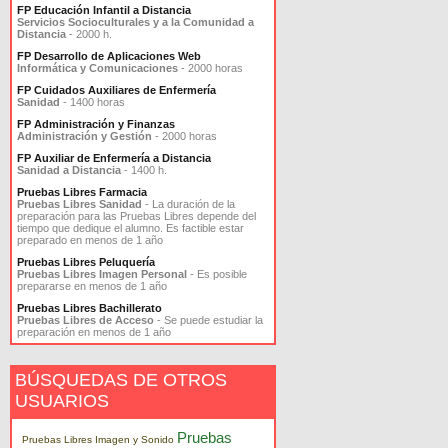
FP Educación Infantil a Distancia
Servicios Socioculturales y a la Comunidad a
Distancia
- 2000 h.
FP Desarrollo de Aplicaciones Web
Informática y Comunicaciones
- 2000 horas
FP Cuidados Auxiliares de Enfermería
Sanidad
- 1400 horas
FP Administración y Finanzas
Administración y Gestión
- 2000 horas
FP Auxiliar de Enfermería a Distancia
Sanidad a Distancia
- 1400 h.
Pruebas Libres Farmacia
Pruebas Libres Sanidad
- La duración de la
preparación para las Pruebas Libres depende del
tiempo que dedique el alumno. Es factible estar
preparado en menos de 1 año
Pruebas Libres Peluquería
Pruebas Libres Imagen Personal
- Es posible
prepararse en menos de 1 año
Pruebas Libres Bachillerato
Pruebas Libres de Acceso
- Se puede estudiar la
preparación en menos de 1 año
BÚSQUEDAS DE OTROS
USUARIOS
Pruebas
Pruebas Libres Imagen y Sonido