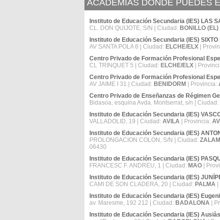
ACADEMIAS DÓNDE PUEDES E
Instituto de Educación Secundaria (IES) LAS
CL. DON QUIJOTE, S/N | Ciudad:
BONILLO (EL)
Instituto de Educación Secundaria (IES) SIX
AV SANTA POLA 6 | Ciudad:
ELCHE/ELX
| Provin
Centro Privado de Formación Profesional Es
CL TRINQUET 5 | Ciudad:
ELCHE/ELX
| Provinc
Centro Privado de Formación Profesional E
AV JAIME I 31 | Ciudad:
BENIDORM
| Provincia:
Centro Privado de Enseñanzas de Régimen Ge
Bidasoa, esquina Avda. Montserrat, s/n | Ciudad:
Instituto de Educación Secundaria (IES) VAS
VALLADOLID, 19 | Ciudad:
AVILA
| Provincia:
AV
Instituto de Educación Secundaria (IES) AN
PROLONGACION COLON, S/N | Ciudad:
ZALAM
06430
Instituto de Educación Secundaria (IES) PA
FRANCESC F. ANDREU, 1 | Ciudad:
MAO
| Prov
Instituto de Educación Secundaria (IES) JUN
CAMI DE SON CLADERA, 20 | Ciudad:
PALMA
|
Instituto de Educación Secundaria (IES) Eugeni
av. Maresme, 192 212 | Ciudad:
BADALONA
| P
Instituto de Educación Secundaria (IES) Ausià