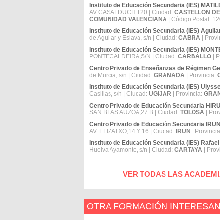
Instituto de Educación Secundaria (IES) MA
AV CASALDUCH 120 | Ciudad:
CASTELLON DE
COMUNIDAD VALENCIANA
| Código Postal: 1
Instituto de Educación Secundaria (IES) Aguila
de Aguilar y Eslava, s/n | Ciudad:
CABRA
| Provi
Instituto de Educación Secundaria (IES) MON
PONTECALDEIRA,S/N | Ciudad:
CARBALLO
| P
Centro Privado de Enseñanzas de Régimen Gen
de Murcia, s/n | Ciudad:
GRANADA
| Provincia:
Instituto de Educación Secundaria (IES) Ulyss
Casillas, s/n | Ciudad:
UGIJAR
| Provincia:
GRA
Centro Privado de Educación Secundaria H
SAN BLAS AUZOA,27 B | Ciudad:
TOLOSA
| Pro
Centro Privado de Educación Secundaria IR
AV. ELIZATXO,14 Y 16 | Ciudad:
IRUN
| Provinci
Instituto de Educación Secundaria (IES) Rafae
Huelva Ayamonte, s/n | Ciudad:
CARTAYA
| Prov
VER TODAS LAS ACADEMI
OTRA FORMACIÓN INTERESA