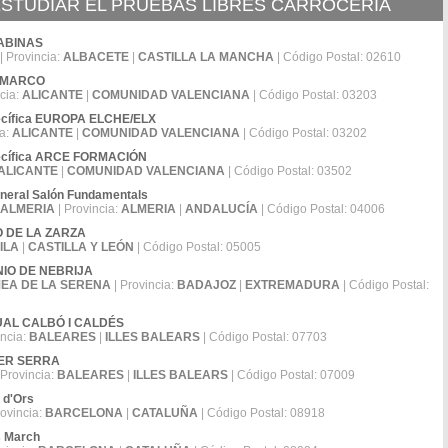
STUDIAR EL PRUEBAS LIBRES CARROCERÍA
 SABINAS
| Provincia:
ALBACETE
|
CASTILLA LA MANCHA
| Código Postal: 02610
TO MARCO
cia:
ALICANTE
|
COMUNIDAD VALENCIANA
| Código Postal: 03203
pecífica EUROPA ELCHE/ELX
ia:
ALICANTE
|
COMUNIDAD VALENCIANA
| Código Postal: 03202
specífica ARCE FORMACIÓN
ALICANTE
|
COMUNIDAD VALENCIANA
| Código Postal: 03502
neral Salón Fundamentals
ALMERIA
| Provincia:
ALMERIA
|
ANDALUCÍA
| Código Postal: 04006
CO DE LA ZARZA
ILA
|
CASTILLA Y LEÓN
| Código Postal: 05005
TONIO DE NEBRIJA
EA DE LA SERENA
| Provincia:
BADAJOZ
|
EXTREMADURA
| Código Postal:
SQUAL CALBÓ I CALDÉS
incia:
BALEARES
|
ILLES BALEARS
| Código Postal: 07703
ÍPER SERRA
 Provincia:
BALEARES
|
ILLES BALEARS
| Código Postal: 07009
 d'Ors
rovincia:
BARCELONA
|
CATALUÑA
| Código Postal: 08918
s March