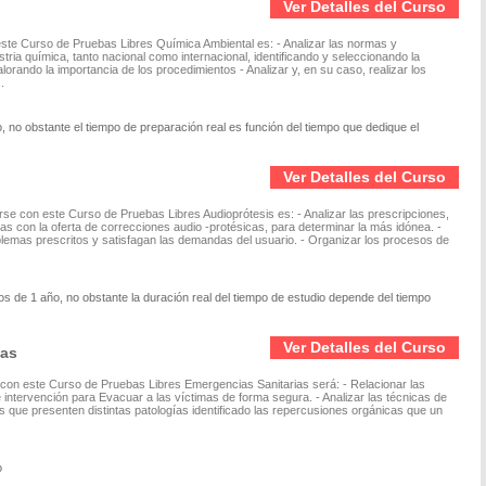
Ver Detalles del Curso
 este Curso de Pruebas Libres Química Ambiental es: - Analizar las normas y
tria química, tanto nacional como internacional, identificando y seleccionando la
lorando la importancia de los procedimientos - Analizar y, en su caso, realizar los
.
 no obstante el tiempo de preparación real es función del tiempo que dedique el
Ver Detalles del Curso
arse con este Curso de Pruebas Libres Audioprótesis es: - Analizar las prescripciones,
las con la oferta de correcciones audio -protésicas, para determinar la más idónea. -
lemas prescritos y satisfagan las demandas del usuario. - Organizar los procesos de
s de 1 año, no obstante la duración real del tiempo de estudio depende del tiempo
Ver Detalles del Curso
ias
 con este Curso de Pruebas Libres Emergencias Sanitarias será: - Relacionar las
 intervención para Evacuar a las víctimas de forma segura. - Analizar las técnicas de
que presenten distintas patologías identificado las repercusiones orgánicas que un
o