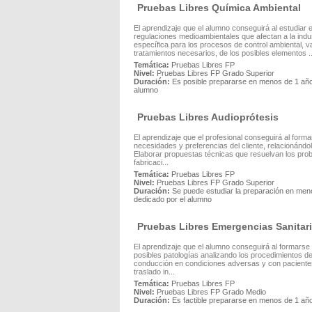
Pruebas Libres Química Ambiental
El aprendizaje que el alumno conseguirá al estudiar
regulaciones medioambientales que afectan a la indus
específica para los procesos de control ambiental, va
tratamientos necesarios, de los posibles elementos ..
Temática:
Pruebas Libres FP
Nivel:
Pruebas Libres FP Grado Superior
Duración:
Es posible prepararse en menos de 1 año,
alumno
Pruebas Libres Audioprótesis
El aprendizaje que el profesional conseguirá al form
necesidades y preferencias del cliente, relacionándo
Elaborar propuestas técnicas que resuelvan los prob
fabricaci...
Temática:
Pruebas Libres FP
Nivel:
Pruebas Libres FP Grado Superior
Duración:
Se puede estudiar la preparación en meno
dedicado por el alumno
Pruebas Libres Emergencias Sanitar
El aprendizaje que el alumno conseguirá al formarse
posibles patologías analizando los procedimientos de
conducción en condiciones adversas y con pacientes 
traslado in...
Temática:
Pruebas Libres FP
Nivel:
Pruebas Libres FP Grado Medio
Duración:
Es factible prepararse en menos de 1 añ