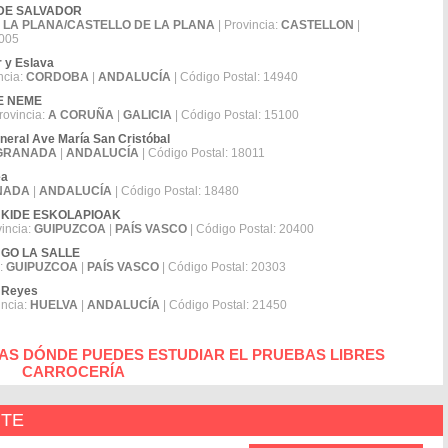
TILDE SALVADOR
 LA PLANA/CASTELLO DE LA PLANA
| Provincia:
CASTELLON
|
2005
r y Eslava
ncia:
CORDOBA
|
ANDALUCÍA
| Código Postal: 14940
TE NEME
rovincia:
A CORUÑA
|
GALICIA
| Código Postal: 15100
eral Ave María San Cristóbal
GRANADA
|
ANDALUCÍA
| Código Postal: 18011
ea
NADA
|
ANDALUCÍA
| Código Postal: 18480
IRUKIDE ESKOLAPIOAK
vincia:
GUIPUZCOA
|
PAÍS VASCO
| Código Postal: 20400
UNGO LA SALLE
a:
GUIPUZCOA
|
PAÍS VASCO
| Código Postal: 20303
l Reyes
incia:
HUELVA
|
ANDALUCÍA
| Código Postal: 21450
AS DÓNDE PUEDES ESTUDIAR EL PRUEBAS LIBRES
CARROCERÍA
NTE