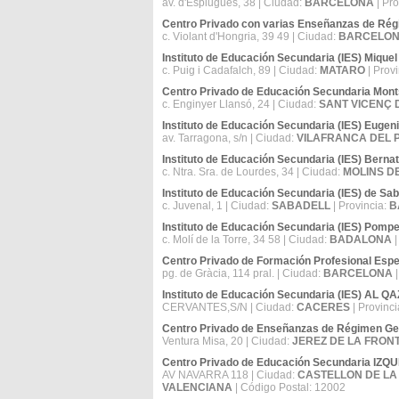
av. d'Esplugues, 38 | Ciudad:
BARCELONA
| Pro
Centro Privado con varias Enseñanzas de 
c. Violant d'Hongria, 39 49 | Ciudad:
BARCELO
Instituto de Educación Secundaria (IES) Miquel
c. Puig i Cadafalch, 89 | Ciudad:
MATARO
| Prov
Centro Privado de Educación Secundaria Mont
c. Enginyer Llansó, 24 | Ciudad:
SANT VICENÇ 
Instituto de Educación Secundaria (IES) Eu
av. Tarragona, s/n | Ciudad:
VILAFRANCA DEL 
Instituto de Educación Secundaria (IES) Bernat
c. Ntra. Sra. de Lourdes, 34 | Ciudad:
MOLINS DE
Instituto de Educación Secundaria (IES) de Sab
c. Juvenal, 1 | Ciudad:
SABADELL
| Provincia:
B
Instituto de Educación Secundaria (IES) Pomp
c. Molí de la Torre, 34 58 | Ciudad:
BADALONA
|
Centro Privado de Formación Profesional Espec
pg. de Gràcia, 114 pral. | Ciudad:
BARCELONA
|
Instituto de Educación Secundaria (IES) AL 
CERVANTES,S/N | Ciudad:
CACERES
| Provinci
Centro Privado de Enseñanzas de Régimen Ge
Ventura Misa, 20 | Ciudad:
JEREZ DE LA FRON
Centro Privado de Educación Secundaria I
AV NAVARRA 118 | Ciudad:
CASTELLON DE LA
VALENCIANA
| Código Postal: 12002