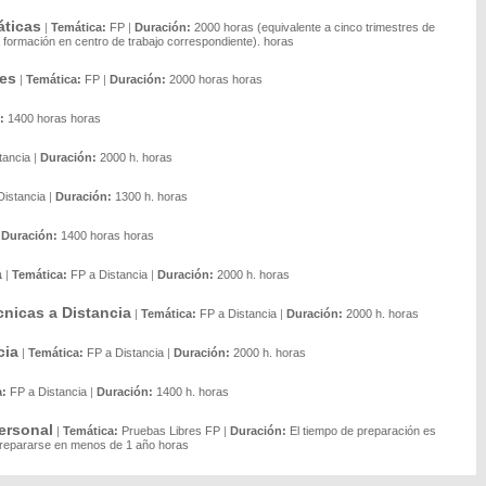
áticas
|
Temática:
FP
|
Duración:
2000 horas (equivalente a cinco trimestres de
formación en centro de trabajo correspondiente). horas
des
|
Temática:
FP
|
Duración:
2000 horas horas
:
1400 horas horas
tancia
|
Duración:
2000 h. horas
Distancia
|
Duración:
1300 h. horas
|
Duración:
1400 horas horas
a
|
Temática:
FP a Distancia
|
Duración:
2000 h. horas
cnicas a Distancia
|
Temática:
FP a Distancia
|
Duración:
2000 h. horas
cia
|
Temática:
FP a Distancia
|
Duración:
2000 h. horas
a:
FP a Distancia
|
Duración:
1400 h. horas
ersonal
|
Temática:
Pruebas Libres FP
|
Duración:
El tiempo de preparación es
 prepararse en menos de 1 año horas