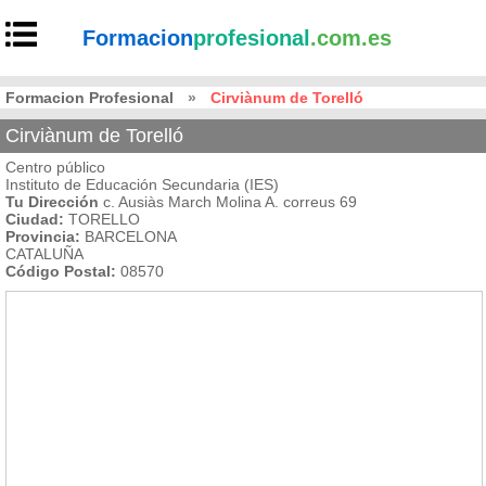
Formacion
profesional
.com.es
Formacion Profesional
»
Cirviànum de Torelló
Cirviànum de Torelló
Centro público
Instituto de Educación Secundaria (IES)
Tu Dirección
c. Ausiàs March Molina A. correus 69
Ciudad:
TORELLO
Provincia:
BARCELONA
CATALUÑA
Código Postal:
08570