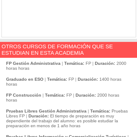
OTROS CURSOS DE FORMACIÓN QUE SE
ESTUDIAN EN ESTA ACADEMIA
FP Gestión Administrativa
|
Temática:
FP
|
Duración:
2000
horas horas
Graduado en ESO
|
Temática:
FP
|
Duración:
1400 horas
horas
FP Construcción
|
Temática:
FP
|
Duración:
2000 horas
horas
Pruebas Libres Gestión Administrativa
|
Temática:
Pruebas
Libres FP
|
Duración:
El tiempo de preparación es muy
dependiente del trabajo del alumno: es posible estudiar la
preparación en menos de 1 año horas
Pruebas Libres Información y Comercialización Turísticas
|