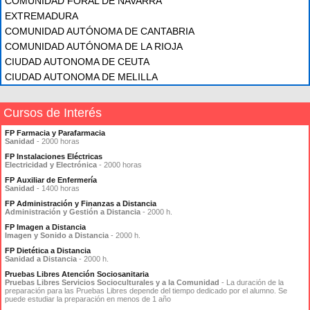
COMUNIDAD FORAL DE NAVARRA
EXTREMADURA
COMUNIDAD AUTÓNOMA DE CANTABRIA
COMUNIDAD AUTÓNOMA DE LA RIOJA
CIUDAD AUTONOMA DE CEUTA
CIUDAD AUTONOMA DE MELILLA
Cursos de Interés
FP Farmacia y Parafarmacia
Sanidad
- 2000 horas
FP Instalaciones Eléctricas
Electricidad y Electrónica
- 2000 horas
FP Auxiliar de Enfermería
Sanidad
- 1400 horas
FP Administración y Finanzas a Distancia
Administración y Gestión a Distancia
- 2000 h.
FP Imagen a Distancia
Imagen y Sonido a Distancia
- 2000 h.
FP Dietética a Distancia
Sanidad a Distancia
- 2000 h.
Pruebas Libres Atención Sociosanitaria
Pruebas Libres Servicios Socioculturales y a la Comunidad
- La duración de la
preparación para las Pruebas Libres depende del tiempo dedicado por el alumno. Se
puede estudiar la preparación en menos de 1 año