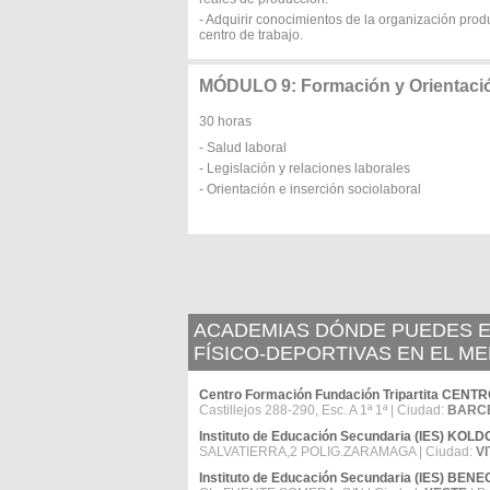
- Adquirir conocimientos de la organización produ
centro de trabajo.
MÓDULO 9: Formación y Orientaci
30 horas
- Salud laboral
- Legislación y relaciones laborales
- Orientación e inserción sociolaboral
ACADEMIAS DÓNDE PUEDES E
FÍSICO-DEPORTIVAS EN EL M
Centro Formación Fundación Tripartita CE
Castillejos 288-290, Esc. A 1ª 1ª | Ciudad:
BARC
Instituto de Educación Secundaria (IES) KO
SALVATIERRA,2 POLIG.ZARAMAGA | Ciudad:
V
Instituto de Educación Secundaria (IES) BEN