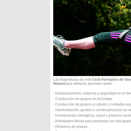
Las Asignaturas de este
Ciclo Formativo de Gra
Natural
que deberás aprender serán:
- Desplazamiento, estancia y seguridad en el med
- Conducción de grupos en bicicletas
- Conducción de grupos a caballo y cuidados eq
- Administración, gestión y comercialización en
- Fundamentos biológicos, salud y primeros auxil
- Actividades físicas para personas con discapa
- Dinámica de grupos