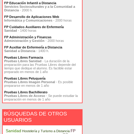
FP Educación Infantil a Distancia
Servicios Socioculturales y a la Comunidad a
Distancia
- 2000 h.
FP Desarrollo de Aplicaciones Web
Informática y Comunicaciones
- 2000 horas
FP Cuidados Auxiliares de Enfermería
Sanidad
- 1400 horas
FP Administración y Finanzas
Administración y Gestión
- 2000 horas
FP Auxiliar de Enfermería a Distancia
Sanidad a Distancia
- 1400 h.
Pruebas Libres Farmacia
Pruebas Libres Sanidad
- La duración de la
preparación para las Pruebas Libres depende del
tiempo que dedique el alumno. Es factible estar
preparado en menos de 1 año
Pruebas Libres Peluquería
Pruebas Libres Imagen Personal
- Es posible
prepararse en menos de 1 año
Pruebas Libres Bachillerato
Pruebas Libres de Acceso
- Se puede estudiar la
preparación en menos de 1 año
BÚSQUEDAS DE OTROS
USUARIOS
Sanidad
FP
Hostelería y Turismo a Distancia