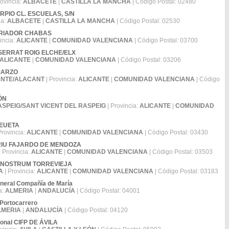
rovincia:
ALBACETE
|
CASTILLA LA MANCHA
| Código Postal: 02480
 NERPIO CL. ESCUELAS, S/N
ia:
ALBACETE
|
CASTILLA LA MANCHA
| Código Postal: 02530
STORIADOR CHABAS
incia:
ALICANTE
|
COMUNIDAD VALENCIANA
| Código Postal: 03700
ONTSERRAT ROIG ELCHE/ELX
ALICANTE
|
COMUNIDAD VALENCIANA
| Código Postal: 03206
 MARZO
ANTE/ALACANT
| Provincia:
ALICANTE
|
COMUNIDAD VALENCIANA
| Código
GÓN
ASPEIG/SANT VICENT DEL RASPEIG
| Provincia:
ALICANTE
|
COMUNIDAD
CREUETA
Provincia:
ALICANTE
|
COMUNIDAD VALENCIANA
| Código Postal: 03430
EATRIU FAJARDO DE MENDOZA
| Provincia:
ALICANTE
|
COMUNIDAD VALENCIANA
| Código Postal: 03503
ARE NOSTRUM TORREVIEJA
A
| Provincia:
ALICANTE
|
COMUNIDAD VALENCIANA
| Código Postal: 03183
neral Compañía de María
a:
ALMERIA
|
ANDALUCÍA
| Código Postal: 04001
 Portocarrero
LMERIA
|
ANDALUCÍA
| Código Postal: 04120
ional CIFP DE ÁVILA