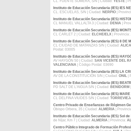
CL. FUENTE SOMERA, S/N | Ciudad:
YESTE
| P
Instituto de Educación Secundaria (IES) IES
CL. ESCUELAS, S/N | Ciudad:
NERPIO
| Provinc
Instituto de Educación Secundaria (IES) HI
CL MANUEL VALLALTA 3 | Ciudad:
DENIA
| Prov
Instituto de Educación Secundaria (IES) M
CL CARLET 2 | Ciudad:
ELCHE/ELX
| Provincia:
Instituto de Educación Secundaria (IES) 8 DE
CL CIUDAD DE MATANZAS S/N | Ciudad:
ALIC
Postal: 03005
Instituto de Educación Secundaria (IES) HAY
AV HAYGÓN 50 | Ciudad:
SAN VICENTE DEL R
VALENCIANA
| Código Postal: 03690
Instituto de Educación Secundaria (IES) LA 
AV DE LA CONSTITUCIÓN S/N | Ciudad:
ONIL
| 
Instituto de Educación Secundaria (IES) B
PD SALT DE L'AIGUA S/N | Ciudad:
BENIDORM
Instituto de Educación Secundaria (IES) M
CL DELFINA VIUDES S/N | Ciudad:
TORREVIEJ
Centro Privado de Enseñanzas de Régimen Ge
Obispo Orbera, 35 | Ciudad:
ALMERIA
| Provinci
Instituto de Educación Secundaria (IES) Sol de
de Níjar, Km 7 | Ciudad:
ALMERIA
| Provincia:
A
Centro Público Integrado de Formación Profes