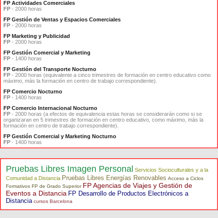
FP Actividades Comerciales
FP
- 2000 horas
FP Gestión de Ventas y Espacios Comerciales
FP
- 2000 horas
FP Marketing y Publicidad
FP
- 2000 horas
FP Gestión Comercial y Marketing
FP
- 1400 horas
FP Gestión del Transporte Nocturno
FP
- 2000 horas (equivalente a cinco trimestres de formación en centro educativo como
máximo, más la formación en centro de trabajo correspondiente).
FP Comercio Nocturno
FP
- 1400 horas
FP Comercio Internacional Nocturno
FP
- 2000 horas (a efectos de equivalencia estas horas se considerarán como si se
organizaran en 5 trimestres de formación en centro educativo, como máximo, más la
formación en centro de trabajo correspondiente).
FP Gestión Comercial y Marketing Nocturno
FP
- 1400 horas
Pruebas Libres Imagen Personal
Servicios Socioculturales y a la
Pruebas Libres Energías Renovables
Comunidad a Distancia
Acceso a Ciclos
FP Agencias de Viajes y Gestión de
Formativos FP de Grado Superior
Eventos a Distancia
FP Desarrollo de Productos Electrónicos a
Distancia
cursos Barcelona