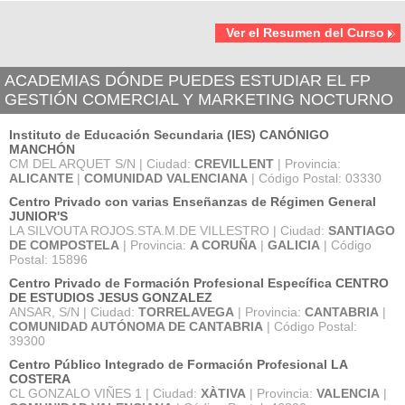
Ver el Resumen del Curso
ACADEMIAS DÓNDE PUEDES ESTUDIAR EL FP
GESTIÓN COMERCIAL Y MARKETING NOCTURNO
Instituto de Educación Secundaria (IES) CANÓNIGO
MANCHÓN
CM DEL ARQUET S/N | Ciudad:
CREVILLENT
| Provincia:
ALICANTE
|
COMUNIDAD VALENCIANA
| Código Postal: 03330
Centro Privado con varias Enseñanzas de Régimen General
JUNIOR'S
LA SILVOUTA ROJOS.STA.M.DE VILLESTRO | Ciudad:
SANTIAGO
DE COMPOSTELA
| Provincia:
A CORUÑA
|
GALICIA
| Código
Postal: 15896
Centro Privado de Formación Profesional Específica CENTRO
DE ESTUDIOS JESUS GONZALEZ
ANSAR, S/N | Ciudad:
TORRELAVEGA
| Provincia:
CANTABRIA
|
COMUNIDAD AUTÓNOMA DE CANTABRIA
| Código Postal:
39300
Centro Público Integrado de Formación Profesional LA
COSTERA
CL GONZALO VIÑES 1 | Ciudad:
XÀTIVA
| Provincia:
VALENCIA
|