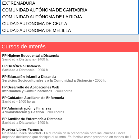
EXTREMADURA
COMUNIDAD AUTÓNOMA DE CANTABRIA
COMUNIDAD AUTÓNOMA DE LA RIOJA
CIUDAD AUTONOMA DE CEUTA
CIUDAD AUTONOMA DE MELILLA
Cursos de Interés
FP Higiene Bucodental a Distancia
Sanidad a Distancia
- 1400 h.
FP Dietética a Distancia
Sanidad a Distancia
- 2000 h.
FP Educación Infantil a Distancia
Servicios Socioculturales y a la Comunidad a Distancia
- 2000 h.
FP Desarrollo de Aplicaciones Web
Informática y Comunicaciones
- 2000 horas
FP Cuidados Auxiliares de Enfermería
Sanidad
- 1400 horas
FP Administración y Finanzas
Administración y Gestión
- 2000 horas
FP Auxiliar de Enfermería a Distancia
Sanidad a Distancia
- 1400 h.
Pruebas Libres Farmacia
Pruebas Libres Sanidad
- La duración de la preparación para las Pruebas Libres
depende del tiempo que dedique el alumno. Es factible estar preparado en menos de 1