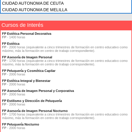
CIUDAD AUTONOMA DE CEUTA
CIUDAD AUTONOMA DE MELILLA
Cursos de Interés
FP Estética Personal Decorativa
FP
- 1400 horas
FP Estética
FP
- 2000 horas (equivalente a cinco trimestres de formación en centro educativo como
máximo, más la formación en centro de trabajo correspondiente).
FP Asesoría de Imagen Personal
FP
- 1700 horas (equivalente a cinco trimestres de formación en centro educativo como
máximo, más la formación en centro de trabajo correspondiente).
FP Peluquería y Cosmética Capilar
FP
- 2000 horas
FP Estética Integral y Bienestar
FP
- 2000 horas
FP Asesoría de Imagen Personal y Corporativa
FP
- 2000 horas
FP Estilismo y Dirección de Peluquería
FP
- 2000 horas
FP Asesoría de Imagen Personal Nocturno
FP
- 1700 horas (equivalente a cinco trimestres de formación en centro educativo como
máximo, más la formación en centro de trabajo correspondiente).
FP Peluquería Nocturno
FP
- 2000 horas