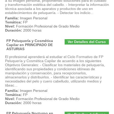
a su imagen personal, proponiendo soluciones para el cuidado
y transformación estética del cabello. - Interpretar la información
técnica asociada a los aparatos y productos de uso en
establecimientos de peluquería. - Detectar los indicio...
Familia:
Imagen Personal
Temática:
FP
Nivel:
Formación Profesional de Grado Medio
Duración:
2000 horas
FP Peluquería y Cosmética
Ver Detalles del Curso
Capilar en PRINCIPADO DE
ASTURIAS
El profesional aprenderá al estudiar el Ciclo Formativo de FP
Peluquería y Cosmética Capilar de acuerdo a los siguientes
Objetivos Generales: - Clasificar los materiales de peluquería,
identificando sus propiedades y condiciones idóneas de
manipulación y conservación, para recepcionarlos,
almacenarlos y distribuirlos. - Identificar las características y
necesidades del pelo y cuero cabelludo, utilizando medios y
t&eac...
Familia:
Imagen Personal
Temática:
FP
Nivel:
Formación Profesional de Grado Medio
Duración:
2000 horas
FP Peluquería Nocturno en