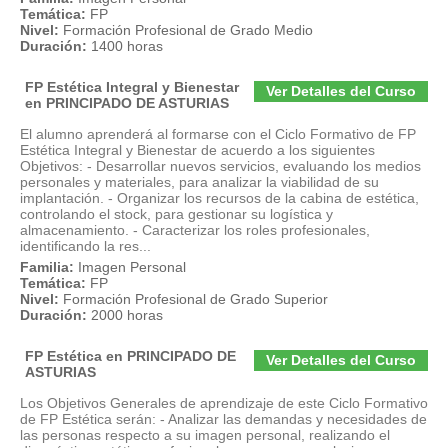
Temática:
FP
Nivel:
Formación Profesional de Grado Medio
Duración:
1400 horas
FP Estética Integral y Bienestar
Ver Detalles del Curso
en PRINCIPADO DE ASTURIAS
El alumno aprenderá al formarse con el Ciclo Formativo de FP
Estética Integral y Bienestar de acuerdo a los siguientes
Objetivos: - Desarrollar nuevos servicios, evaluando los medios
personales y materiales, para analizar la viabilidad de su
implantación. - Organizar los recursos de la cabina de estética,
controlando el stock, para gestionar su logística y
almacenamiento. - Caracterizar los roles profesionales,
identificando la res...
Familia:
Imagen Personal
Temática:
FP
Nivel:
Formación Profesional de Grado Superior
Duración:
2000 horas
FP Estética en PRINCIPADO DE
Ver Detalles del Curso
ASTURIAS
Los Objetivos Generales de aprendizaje de este Ciclo Formativo
de FP Estética serán: - Analizar las demandas y necesidades de
las personas respecto a su imagen personal, realizando el