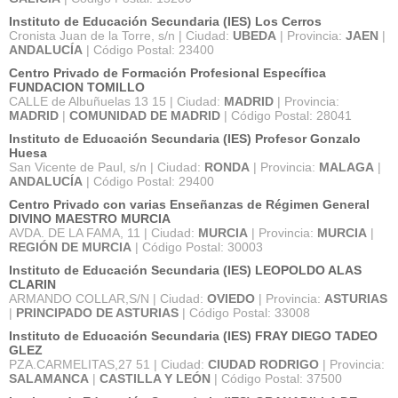
Instituto de Educación Secundaria (IES) Los Cerros
Cronista Juan de la Torre, s/n | Ciudad:
UBEDA
| Provincia:
JAEN
|
ANDALUCÍA
| Código Postal: 23400
Centro Privado de Formación Profesional Específica
FUNDACION TOMILLO
CALLE de Albuñuelas 13 15 | Ciudad:
MADRID
| Provincia:
MADRID
|
COMUNIDAD DE MADRID
| Código Postal: 28041
Instituto de Educación Secundaria (IES) Profesor Gonzalo
Huesa
San Vicente de Paul, s/n | Ciudad:
RONDA
| Provincia:
MALAGA
|
ANDALUCÍA
| Código Postal: 29400
Centro Privado con varias Enseñanzas de Régimen General
DIVINO MAESTRO MURCIA
AVDA. DE LA FAMA, 11 | Ciudad:
MURCIA
| Provincia:
MURCIA
|
REGIÓN DE MURCIA
| Código Postal: 30003
Instituto de Educación Secundaria (IES) LEOPOLDO ALAS
CLARIN
ARMANDO COLLAR,S/N | Ciudad:
OVIEDO
| Provincia:
ASTURIAS
|
PRINCIPADO DE ASTURIAS
| Código Postal: 33008
Instituto de Educación Secundaria (IES) FRAY DIEGO TADEO
GLEZ
PZA.CARMELITAS,27 51 | Ciudad:
CIUDAD RODRIGO
| Provincia:
SALAMANCA
|
CASTILLA Y LEÓN
| Código Postal: 37500