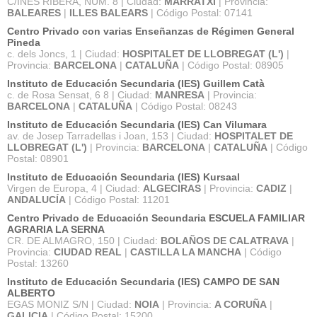
C/INES RIBERA, NÚM. 8 | Ciudad:
MARRATXI
| Provincia:
BALEARES
|
ILLES BALEARS
| Código Postal: 07141
Centro Privado con varias Enseñanzas de Régimen General
Pineda
c. dels Joncs, 1 | Ciudad:
HOSPITALET DE LLOBREGAT (L')
|
Provincia:
BARCELONA
|
CATALUÑA
| Código Postal: 08905
Instituto de Educación Secundaria (IES) Guillem Catà
c. de Rosa Sensat, 6 8 | Ciudad:
MANRESA
| Provincia:
BARCELONA
|
CATALUÑA
| Código Postal: 08243
Instituto de Educación Secundaria (IES) Can Vilumara
av. de Josep Tarradellas i Joan, 153 | Ciudad:
HOSPITALET DE
LLOBREGAT (L')
| Provincia:
BARCELONA
|
CATALUÑA
| Código
Postal: 08901
Instituto de Educación Secundaria (IES) Kursaal
Virgen de Europa, 4 | Ciudad:
ALGECIRAS
| Provincia:
CADIZ
|
ANDALUCÍA
| Código Postal: 11201
Centro Privado de Educación Secundaria ESCUELA FAMILIAR
AGRARIA LA SERNA
CR. DE ALMAGRO, 150 | Ciudad:
BOLAÑOS DE CALATRAVA
|
Provincia:
CIUDAD REAL
|
CASTILLA LA MANCHA
| Código
Postal: 13260
Instituto de Educación Secundaria (IES) CAMPO DE SAN
ALBERTO
EGAS MONIZ S/N | Ciudad:
NOIA
| Provincia:
A CORUÑA
|
GALICIA
| Código Postal: 15200