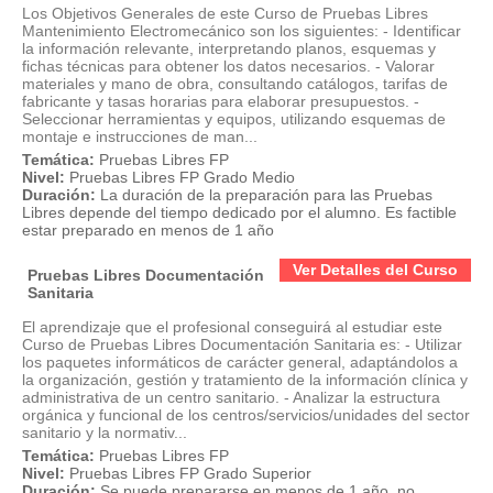
Los Objetivos Generales de este Curso de Pruebas Libres
Mantenimiento Electromecánico son los siguientes: - Identificar
la información relevante, interpretando planos, esquemas y
fichas técnicas para obtener los datos necesarios. - Valorar
materiales y mano de obra, consultando catálogos, tarifas de
fabricante y tasas horarias para elaborar presupuestos. -
Seleccionar herramientas y equipos, utilizando esquemas de
montaje e instrucciones de man...
Temática:
Pruebas Libres FP
Nivel:
Pruebas Libres FP Grado Medio
Duración:
La duración de la preparación para las Pruebas
Libres depende del tiempo dedicado por el alumno. Es factible
estar preparado en menos de 1 año
Ver Detalles del Curso
Pruebas Libres Documentación
Sanitaria
El aprendizaje que el profesional conseguirá al estudiar este
Curso de Pruebas Libres Documentación Sanitaria es: - Utilizar
los paquetes informáticos de carácter general, adaptándolos a
la organización, gestión y tratamiento de la información clínica y
administrativa de un centro sanitario. - Analizar la estructura
orgánica y funcional de los centros/servicios/unidades del sector
sanitario y la normativ...
Temática:
Pruebas Libres FP
Nivel:
Pruebas Libres FP Grado Superior
Duración:
Se puede prepararse en menos de 1 año, no