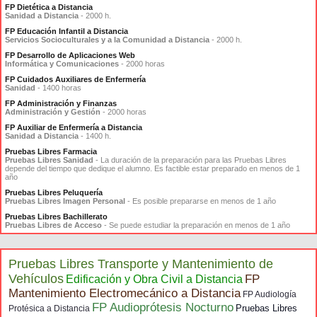
FP Dietética a Distancia
Sanidad a Distancia
- 2000 h.
FP Educación Infantil a Distancia
Servicios Socioculturales y a la Comunidad a Distancia
- 2000 h.
FP Desarrollo de Aplicaciones Web
Informática y Comunicaciones
- 2000 horas
FP Cuidados Auxiliares de Enfermería
Sanidad
- 1400 horas
FP Administración y Finanzas
Administración y Gestión
- 2000 horas
FP Auxiliar de Enfermería a Distancia
Sanidad a Distancia
- 1400 h.
Pruebas Libres Farmacia
Pruebas Libres Sanidad
- La duración de la preparación para las Pruebas Libres
depende del tiempo que dedique el alumno. Es factible estar preparado en menos de 1
año
Pruebas Libres Peluquería
Pruebas Libres Imagen Personal
- Es posible prepararse en menos de 1 año
Pruebas Libres Bachillerato
Pruebas Libres de Acceso
- Se puede estudiar la preparación en menos de 1 año
Pruebas Libres Transporte y Mantenimiento de
Vehículos
FP
Edificación y Obra Civil a Distancia
Mantenimiento Electromecánico a Distancia
FP Audiología
FP Audioprótesis Nocturno
Pruebas Libres
Protésica a Distancia