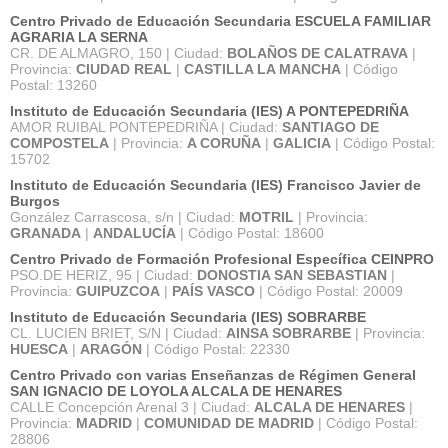
Centro Privado de Educación Secundaria ESCUELA FAMILIAR
AGRARIA LA SERNA
CR. DE ALMAGRO, 150 | Ciudad:
BOLAÑOS DE CALATRAVA
|
Provincia:
CIUDAD REAL
|
CASTILLA LA MANCHA
| Código
Postal: 13260
Instituto de Educación Secundaria (IES) A PONTEPEDRIÑA
AMOR RUIBAL PONTEPEDRIÑA | Ciudad:
SANTIAGO DE
COMPOSTELA
| Provincia:
A CORUÑA
|
GALICIA
| Código Postal:
15702
Instituto de Educación Secundaria (IES) Francisco Javier de
Burgos
González Carrascosa, s/n | Ciudad:
MOTRIL
| Provincia:
GRANADA
|
ANDALUCÍA
| Código Postal: 18600
Centro Privado de Formación Profesional Específica CEINPRO
PSO.DE HERIZ, 95 | Ciudad:
DONOSTIA SAN SEBASTIAN
|
Provincia:
GUIPUZCOA
|
PAÍS VASCO
| Código Postal: 20009
Instituto de Educación Secundaria (IES) SOBRARBE
CL. LUCIEN BRIET, S/N | Ciudad:
AINSA SOBRARBE
| Provincia:
HUESCA
|
ARAGÓN
| Código Postal: 22330
Centro Privado con varias Enseñanzas de Régimen General
SAN IGNACIO DE LOYOLA ALCALA DE HENARES
CALLE Concepción Arenal 3 | Ciudad:
ALCALA DE HENARES
|
Provincia:
MADRID
|
COMUNIDAD DE MADRID
| Código Postal:
28806