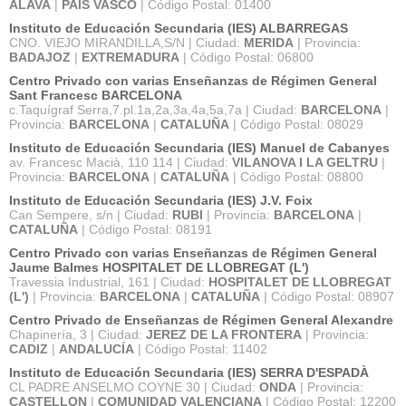
ALAVA
|
PAÍS VASCO
| Código Postal: 01400
Instituto de Educación Secundaria (IES) ALBARREGAS
CNO. VIEJO MIRANDILLA,S/N | Ciudad:
MERIDA
| Provincia:
BADAJOZ
|
EXTREMADURA
| Código Postal: 06800
Centro Privado con varias Enseñanzas de Régimen General
Sant Francesc BARCELONA
c.Taquígraf Serra,7.pl.1a,2a,3a,4a,5a,7a | Ciudad:
BARCELONA
|
Provincia:
BARCELONA
|
CATALUÑA
| Código Postal: 08029
Instituto de Educación Secundaria (IES) Manuel de Cabanyes
av. Francesc Macià, 110 114 | Ciudad:
VILANOVA I LA GELTRU
|
Provincia:
BARCELONA
|
CATALUÑA
| Código Postal: 08800
Instituto de Educación Secundaria (IES) J.V. Foix
Can Sempere, s/n | Ciudad:
RUBI
| Provincia:
BARCELONA
|
CATALUÑA
| Código Postal: 08191
Centro Privado con varias Enseñanzas de Régimen General
Jaume Balmes HOSPITALET DE LLOBREGAT (L')
Travessia Industrial, 161 | Ciudad:
HOSPITALET DE LLOBREGAT
(L')
| Provincia:
BARCELONA
|
CATALUÑA
| Código Postal: 08907
Centro Privado de Enseñanzas de Régimen General Alexandre
Chapinería, 3 | Ciudad:
JEREZ DE LA FRONTERA
| Provincia:
CADIZ
|
ANDALUCÍA
| Código Postal: 11402
Instituto de Educación Secundaria (IES) SERRA D'ESPADÀ
CL PADRE ANSELMO COYNE 30 | Ciudad:
ONDA
| Provincia:
CASTELLON
|
COMUNIDAD VALENCIANA
| Código Postal: 12200