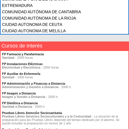
EXTREMADURA
COMUNIDAD AUTÓNOMA DE CANTABRIA
COMUNIDAD AUTÓNOMA DE LA RIOJA
CIUDAD AUTONOMA DE CEUTA
CIUDAD AUTONOMA DE MELILLA
Cursos de Interés
FP Farmacia y Parafarmacia
Sanidad
- 2000 horas
FP Instalaciones Eléctricas
Electricidad y Electrónica
- 2000 horas
FP Auxiliar de Enfermería
Sanidad
- 1400 horas
FP Administración y Finanzas a Distancia
Administración y Gestión a Distancia
- 2000 h.
FP Imagen a Distancia
Imagen y Sonido a Distancia
- 2000 h.
FP Dietética a Distancia
Sanidad a Distancia
- 2000 h.
Pruebas Libres Atención Sociosanitaria
Pruebas Libres Servicios Socioculturales y a la Comunidad
- La duración de la
preparación para las Pruebas Libres depende del tiempo dedicado por el alumno. Se
puede estudiar la preparación en menos de 1 año