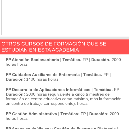
OTROS CURSOS DE FORMACIÓN QUE SE
ESTUDIAN EN ESTA ACADEMIA
FP Atención Sociosanitaria
|
Temática:
FP
|
Duración:
2000
horas horas
FP Cuidados Auxiliares de Enfermería
|
Temática:
FP
|
Duración:
1400 horas horas
FP Desarrollo de Aplicaciones Informáticas
|
Temática:
FP
|
Duración:
2000 horas (equivalente a cinco trimestres de
formación en centro educativo como máximo, más la formación
en centro de trabajo correspondiente). horas
FP Gestión Administrativa
|
Temática:
FP
|
Duración:
2000
horas horas
FP Agencias de Viajes y Gestión de Eventos a Distancia
|