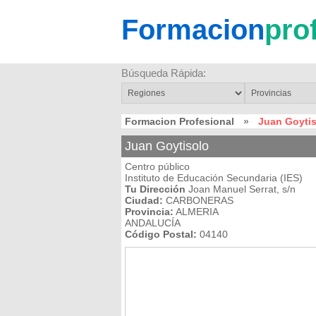
Formacion
pro
Búsqueda Rápida:
Formacion Profesional
»
Juan Goyti
Juan Goytisolo
Centro público
Instituto de Educación Secundaria (IES)
Tu Dirección
Joan Manuel Serrat, s/n
Ciudad:
CARBONERAS
Provincia:
ALMERIA
ANDALUCÍA
Código Postal:
04140