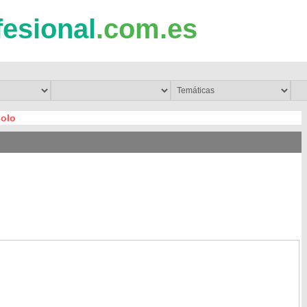
fesional
.com.es
solo