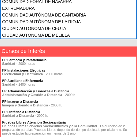
COMUNIDAD FORAL DE NAVARRA
EXTREMADURA
COMUNIDAD AUTÓNOMA DE CANTABRIA
COMUNIDAD AUTÓNOMA DE LA RIOJA
CIUDAD AUTONOMA DE CEUTA
CIUDAD AUTONOMA DE MELILLA
Cursos de Interés
FP Farmacia y Parafarmacia
Sanidad
- 2000 horas
FP Instalaciones Eléctricas
Electricidad y Electrónica
- 2000 horas
FP Auxiliar de Enfermería
Sanidad
- 1400 horas
FP Administración y Finanzas a Distancia
Administración y Gestión a Distancia
- 2000 h.
FP Imagen a Distancia
Imagen y Sonido a Distancia
- 2000 h.
FP Dietética a Distancia
Sanidad a Distancia
- 2000 h.
Pruebas Libres Atención Sociosanitaria
Pruebas Libres Servicios Socioculturales y a la Comunidad
- La duración de la
preparación para las Pruebas Libres depende del tiempo dedicado por el alumno. Se
puede estudiar la preparación en menos de 1 año