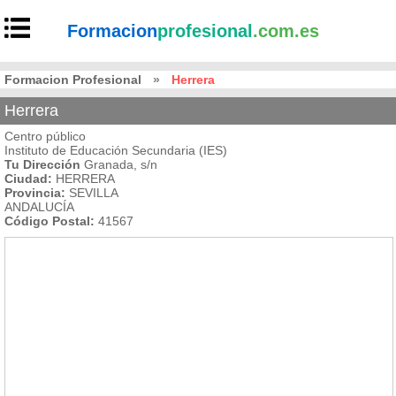
Formacion
profesional
.com.es
Formacion Profesional
»
Herrera
Herrera
Centro público
Instituto de Educación Secundaria (IES)
Tu Dirección
Granada, s/n
Ciudad:
HERRERA
Provincia:
SEVILLA
ANDALUCÍA
Código Postal:
41567