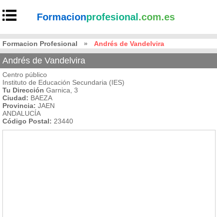
Formacion
profesional
.com.es
Formacion Profesional
»
Andrés de Vandelvira
Andrés de Vandelvira
Centro público
Instituto de Educación Secundaria (IES)
Tu Dirección
Garnica, 3
Ciudad:
BAEZA
Provincia:
JAEN
ANDALUCÍA
Código Postal:
23440