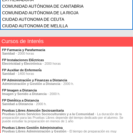
COMUNIDAD AUTÓNOMA DE CANTABRIA
COMUNIDAD AUTÓNOMA DE LA RIOJA
CIUDAD AUTONOMA DE CEUTA
CIUDAD AUTONOMA DE MELILLA
Cursos de Interés
FP Farmacia y Parafarmacia
Sanidad
- 2000 horas
FP Instalaciones Eléctricas
Electricidad y Electrónica
- 2000 horas
FP Auxiliar de Enfermería
Sanidad
- 1400 horas
FP Administración y Finanzas a Distancia
Administración y Gestión a Distancia
- 2000 h.
FP Imagen a Distancia
Imagen y Sonido a Distancia
- 2000 h.
FP Dietética a Distancia
Sanidad a Distancia
- 2000 h.
Pruebas Libres Atención Sociosanitaria
Pruebas Libres Servicios Socioculturales y a la Comunidad
- La duración de la
preparación para las Pruebas Libres depende del tiempo dedicado por el alumno. Se
puede estudiar la preparación en menos de 1 año
Pruebas Libres Gestión Administrativa
Pruebas Libres Administración y Gestión
- El tiempo de preparación es muy