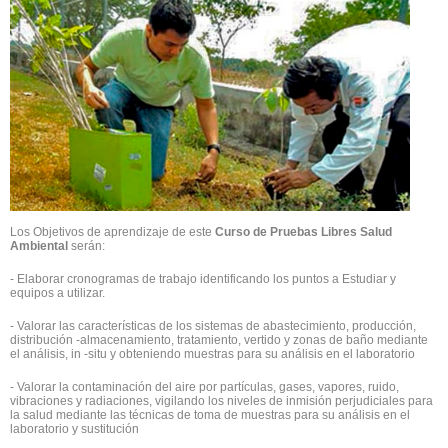
Los Objetivos de aprendizaje de este
Curso de Pruebas Libres Salud
Ambiental
serán:
- Elaborar cronogramas de trabajo identificando los puntos a Estudiar y
equipos a utilizar.
- Valorar las características de los sistemas de abastecimiento, producción,
distribución -almacenamiento, tratamiento, vertido y zonas de baño mediante
el análisis, in -situ y obteniendo muestras para su análisis en el laboratorio
- Valorar la contaminación del aire por partículas, gases, vapores, ruido,
vibraciones y radiaciones, vigilando los niveles de inmisión perjudiciales para
la salud mediante las técnicas de toma de muestras para su análisis en el
laboratorio y sustitución