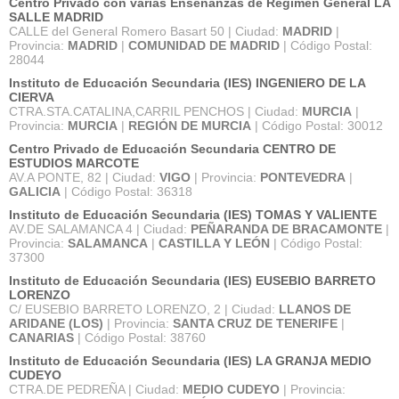
Centro Privado con varias Enseñanzas de Régimen General LA
SALLE MADRID
CALLE del General Romero Basart 50 | Ciudad:
MADRID
|
Provincia:
MADRID
|
COMUNIDAD DE MADRID
| Código Postal:
28044
Instituto de Educación Secundaria (IES) INGENIERO DE LA
CIERVA
CTRA.STA.CATALINA,CARRIL PENCHOS | Ciudad:
MURCIA
|
Provincia:
MURCIA
|
REGIÓN DE MURCIA
| Código Postal: 30012
Centro Privado de Educación Secundaria CENTRO DE
ESTUDIOS MARCOTE
AV.A PONTE, 82 | Ciudad:
VIGO
| Provincia:
PONTEVEDRA
|
GALICIA
| Código Postal: 36318
Instituto de Educación Secundaria (IES) TOMAS Y VALIENTE
AV.DE SALAMANCA 4 | Ciudad:
PEÑARANDA DE BRACAMONTE
|
Provincia:
SALAMANCA
|
CASTILLA Y LEÓN
| Código Postal:
37300
Instituto de Educación Secundaria (IES) EUSEBIO BARRETO
LORENZO
C/ EUSEBIO BARRETO LORENZO, 2 | Ciudad:
LLANOS DE
ARIDANE (LOS)
| Provincia:
SANTA CRUZ DE TENERIFE
|
CANARIAS
| Código Postal: 38760
Instituto de Educación Secundaria (IES) LA GRANJA MEDIO
CUDEYO
CTRA.DE PEDREÑA | Ciudad:
MEDIO CUDEYO
| Provincia: