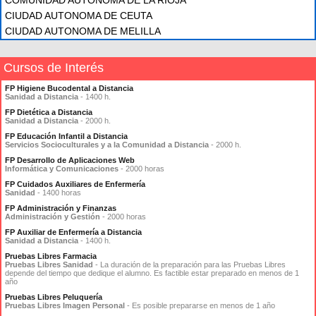
COMUNIDAD AUTÓNOMA DE LA RIOJA
CIUDAD AUTONOMA DE CEUTA
CIUDAD AUTONOMA DE MELILLA
Cursos de Interés
FP Higiene Bucodental a Distancia
Sanidad a Distancia
- 1400 h.
FP Dietética a Distancia
Sanidad a Distancia
- 2000 h.
FP Educación Infantil a Distancia
Servicios Socioculturales y a la Comunidad a Distancia
- 2000 h.
FP Desarrollo de Aplicaciones Web
Informática y Comunicaciones
- 2000 horas
FP Cuidados Auxiliares de Enfermería
Sanidad
- 1400 horas
FP Administración y Finanzas
Administración y Gestión
- 2000 horas
FP Auxiliar de Enfermería a Distancia
Sanidad a Distancia
- 1400 h.
Pruebas Libres Farmacia
Pruebas Libres Sanidad
- La duración de la preparación para las Pruebas Libres
depende del tiempo que dedique el alumno. Es factible estar preparado en menos de 1
año
Pruebas Libres Peluquería
Pruebas Libres Imagen Personal
- Es posible prepararse en menos de 1 año