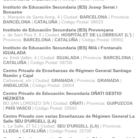
Instituto de Educación Secundaria (IES) Josep Serrat i
Bonastre
c. Marquès de Santa Anna, 4 | Ciudad:
BARCELONA
| Provincia:
BARCELONA
|
CATALUÑA
| Código Postal: 08023
Instituto de Educación Secundaria (IES) Provençana
c. de Sant Pius X, 8 | Ciudad:
HOSPITALET DE LLOBREGAT (L')
|
Provincia:
BARCELONA
|
CATALUÑA
| Código Postal: 08901
Instituto de Educación Secundaria (IES) Milà i Fontanals
IGUALADA
av. Emili Vallès, 4 | Ciudad:
IGUALADA
| Provincia:
BARCELONA
|
CATALUÑA
| Código Postal: 08700
Centro Privado de Enseñanzas de Régimen General Santiago
Ramón y Cajal
Cañaveral, s/n | Ciudad:
GRANADA
| Provincia:
GRANADA
|
ANDALUCÍA
| Código Postal: 18004
Centro Privado de Educación Secundaria OÑATI GESTIO
HEZIKETA
BO.SAN LORENZO S/N | Ciudad:
OÑATI
| Provincia:
GUIPUZCOA
|
PAÍS VASCO
| Código Postal: 20560
Centro Privado con varias Enseñanzas de Régimen General La
Salle SEU D'URGELL (LA)
c. La Salle, 27 51 | Ciudad:
SEU D'URGELL (LA)
| Provincia:
LLEIDA
|
CATALUÑA
| Código Postal: 25700