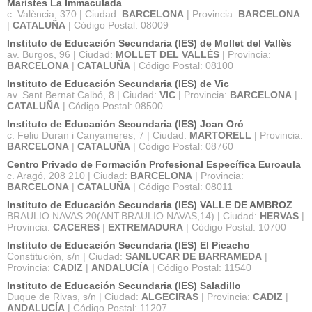
Maristes La Immaculada
c. València, 370 | Ciudad:
BARCELONA
| Provincia:
BARCELONA
|
CATALUÑA
| Código Postal: 08009
Instituto de Educación Secundaria (IES) de Mollet del Vallès
av. Burgos, 96 | Ciudad:
MOLLET DEL VALLÈS
| Provincia:
BARCELONA
|
CATALUÑA
| Código Postal: 08100
Instituto de Educación Secundaria (IES) de Vic
av. Sant Bernat Calbó, 8 | Ciudad:
VIC
| Provincia:
BARCELONA
|
CATALUÑA
| Código Postal: 08500
Instituto de Educación Secundaria (IES) Joan Oró
c. Feliu Duran i Canyameres, 7 | Ciudad:
MARTORELL
| Provincia:
BARCELONA
|
CATALUÑA
| Código Postal: 08760
Centro Privado de Formación Profesional Específica Euroaula
c. Aragó, 208 210 | Ciudad:
BARCELONA
| Provincia:
BARCELONA
|
CATALUÑA
| Código Postal: 08011
Instituto de Educación Secundaria (IES) VALLE DE AMBROZ
BRAULIO NAVAS 20(ANT.BRAULIO NAVAS,14) | Ciudad:
HERVAS
|
Provincia:
CACERES
|
EXTREMADURA
| Código Postal: 10700
Instituto de Educación Secundaria (IES) El Picacho
Constitución, s/n | Ciudad:
SANLUCAR DE BARRAMEDA
|
Provincia:
CADIZ
|
ANDALUCÍA
| Código Postal: 11540
Instituto de Educación Secundaria (IES) Saladillo
Duque de Rivas, s/n | Ciudad:
ALGECIRAS
| Provincia:
CADIZ
|
ANDALUCÍA
| Código Postal: 11207