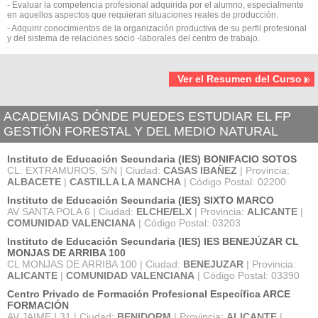
- Evaluar la competencia profesional adquirida por el alumno, especialmente
en aquellos aspectos que requieran situaciones reales de producción.
- Adquirir conocimientos de la organización productiva de su perfil profesional
y del sistema de relaciones socio -laborales del centro de trabajo.
Ver el Resumen del Curso
ACADEMIAS DÓNDE PUEDES ESTUDIAR EL FP
GESTIÓN FORESTAL Y DEL MEDIO NATURAL
Instituto de Educación Secundaria (IES) BONIFACIO SOTOS
CL. EXTRAMUROS, S/N | Ciudad:
CASAS IBAÑEZ
| Provincia:
ALBACETE
|
CASTILLA LA MANCHA
| Código Postal: 02200
Instituto de Educación Secundaria (IES) SIXTO MARCO
AV SANTA POLA 6 | Ciudad:
ELCHE/ELX
| Provincia:
ALICANTE
|
COMUNIDAD VALENCIANA
| Código Postal: 03203
Instituto de Educación Secundaria (IES) IES BENEJÚZAR CL
MONJAS DE ARRIBA 100
CL MONJAS DE ARRIBA 100 | Ciudad:
BENEJUZAR
| Provincia:
ALICANTE
|
COMUNIDAD VALENCIANA
| Código Postal: 03390
Centro Privado de Formación Profesional Específica ARCE
FORMACIÓN
AV JAIME I 31 | Ciudad:
BENIDORM
| Provincia:
ALICANTE
|