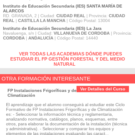
Instituto de Educación Secundaria (IES) SANTA MARÍA DE
ALARCOS
RD. GRANADA, 2 | Ciudad:
CIUDAD REAL
| Provincia:
CIUDAD
REAL
|
CASTILLA LA MANCHA
| Código Postal: 13004
Instituto de Educación Secundaria (IES) La Jara
Navaluenga, s/n | Ciudad:
VILLANUEVA DE CORDOBA
| Provincia:
CORDOBA
|
ANDALUCÍA
| Código Postal: 14440
VER TODAS LAS ACADEMIAS DÓNDE PUEDES
ESTUDIAR EL FP GESTIÓN FORESTAL Y DEL MEDIO
NATURAL
OTRA FORMACIÓN INTERESANTE
Ver Detalles del Curso
FP Instalaciones Frigoríficas y de
Climatización
El aprendizaje que el alumno conseguirá al estudiar este Ciclo
Formativo de FP Instalaciones Frigoríficas y de Climatización
es: - Seleccionar la información técnica y reglamentaria,
analizando normativa, catálogos, planos, esquemas, entre
otros, para elaborar la documentación de la instalación (técnica
y administrativa). - Seleccionar y comparar los equipos y
elementos de las instalaciones evaluando las caract...