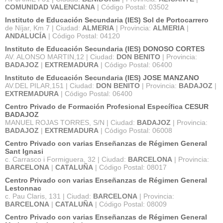
COMUNIDAD VALENCIANA
| Código Postal: 03502
Instituto de Educación Secundaria (IES) Sol de Portocarrero
de Níjar, Km 7 | Ciudad:
ALMERIA
| Provincia:
ALMERIA
|
ANDALUCÍA
| Código Postal: 04120
Instituto de Educación Secundaria (IES) DONOSO CORTES
AV. ALONSO MARTIN,12 | Ciudad:
DON BENITO
| Provincia:
BADAJOZ
|
EXTREMADURA
| Código Postal: 06400
Instituto de Educación Secundaria (IES) JOSE MANZANO
AV.DEL PILAR,151 | Ciudad:
DON BENITO
| Provincia:
BADAJOZ
|
EXTREMADURA
| Código Postal: 06400
Centro Privado de Formación Profesional Específica CESUR
BADAJOZ
MANUEL ROJAS TORRES, S/N | Ciudad:
BADAJOZ
| Provincia:
BADAJOZ
|
EXTREMADURA
| Código Postal: 06008
Centro Privado con varias Enseñanzas de Régimen General
Sant Ignasi
c. Carrasco i Formiguera, 32 | Ciudad:
BARCELONA
| Provincia:
BARCELONA
|
CATALUÑA
| Código Postal: 08017
Centro Privado con varias Enseñanzas de Régimen General
Lestonnac
c. Pau Claris, 131 | Ciudad:
BARCELONA
| Provincia:
BARCELONA
|
CATALUÑA
| Código Postal: 08009
Centro Privado con varias Enseñanzas de Régimen General