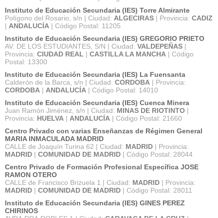
Instituto de Educación Secundaria (IES) Torre Almirante
Polígono del Rosario, s/n | Ciudad:
ALGECIRAS
| Provincia:
CADIZ
|
ANDALUCÍA
| Código Postal: 11205
Instituto de Educación Secundaria (IES) GREGORIO PRIETO
AV. DE LOS ESTUDIANTES, S/N | Ciudad:
VALDEPEÑAS
|
Provincia:
CIUDAD REAL
|
CASTILLA LA MANCHA
| Código
Postal: 13300
Instituto de Educación Secundaria (IES) La Fuensanta
Calderón de la Barca, s/n | Ciudad:
CORDOBA
| Provincia:
CORDOBA
|
ANDALUCÍA
| Código Postal: 14010
Instituto de Educación Secundaria (IES) Cuenca Minera
Juan Ramón Jiménez, s/n | Ciudad:
MINAS DE RIOTINTO
|
Provincia:
HUELVA
|
ANDALUCÍA
| Código Postal: 21660
Centro Privado con varias Enseñanzas de Régimen General
MARIA INMACULADA MADRID
CALLE de Joaquín Turina 62 | Ciudad:
MADRID
| Provincia:
MADRID
|
COMUNIDAD DE MADRID
| Código Postal: 28044
Centro Privado de Formación Profesional Específica JOSE
RAMON OTERO
CALLE de Francisco Brizuela 1 | Ciudad:
MADRID
| Provincia:
MADRID
|
COMUNIDAD DE MADRID
| Código Postal: 28011
Instituto de Educación Secundaria (IES) GINES PEREZ
CHIRINOS