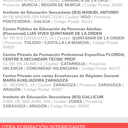
AVDA.DRA.ROBLES,1 | Ciudad:
CARAVACA DE LA CRUZ
|
Provincia:
MURCIA
|
REGIÓN DE MURCIA
| Código Postal: 30400
Instituto de Educación Secundaria (IES) MANUEL ANTONIO
AV.DE MADRID S/N APART.3138 | Ciudad:
VIGO
| Provincia:
PONTEVEDRA
|
GALICIA
| Código Postal: 36214
Centro Público de Educación de Personas Adultas
(Presencial) LUIS VIVES QUINTANAR DE LA ORDEN
AV. REYES CATOLICOS, 14 | Ciudad:
QUINTANAR DE LA ORDEN
| Provincia:
TOLEDO
|
CASTILLA LA MANCHA
| Código Postal:
45800
Centro Privado de Formación Profesional Específica FLORIDA,
CENTRE E.SECUNDARI TECNIC PROF.
CL REI EN JAUME I 2 | Ciudad:
CATARROJA
| Provincia:
VALENCIA
|
COMUNIDAD VALENCIANA
| Código Postal: 46470
Centro Privado con varias Enseñanzas de Régimen General
MARÍA AUXILIADORA ZARAGOZA
CL. MORNÉS, 14 | Ciudad:
ZARAGOZA
| Provincia:
ZARAGOZA
|
ARAGÓN
| Código Postal: 50007
Instituto de Educación Secundaria (IES) GALLICUM
CAMI. DE SAN JUAN, S/N | Ciudad:
ZUERA
| Provincia:
ZARAGOZA
|
ARAGÓN
| Código Postal: 50800
OTRA FORMACIÓN INTERESANTE