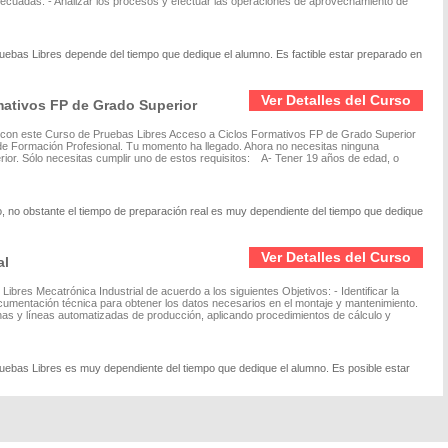
adecuadas. - Analizar los procesos y efectuar las operaciones de aprovechamiento de
ruebas Libres depende del tiempo que dedique el alumno. Es factible estar preparado en
Ver Detalles del Curso
mativos FP de Grado Superior
e con este Curso de Pruebas Libres Acceso a Ciclos Formativos FP de Grado Superior
 de Formación Profesional. Tu momento ha llegado. Ahora no necesitas ninguna
erior. Sólo necesitas cumplir uno de estos requisitos: A- Tener 19 años de edad, o
, no obstante el tiempo de preparación real es muy dependiente del tiempo que dedique
Ver Detalles del Curso
al
ibres Mecatrónica Industrial de acuerdo a los siguientes Objetivos: - Identificar la
ocumentación técnica para obtener los datos necesarios en el montaje y mantenimiento.
as y líneas automatizadas de producción, aplicando procedimientos de cálculo y
ruebas Libres es muy dependiente del tiempo que dedique el alumno. Es posible estar