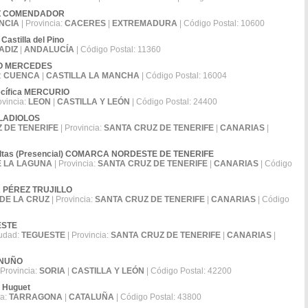
EREZ COMENDADOR
NCIA
| Provincia:
CACERES
|
EXTREMADURA
| Código Postal: 10600
Castilla del Pino
ADIZ
|
ANDALUCÍA
| Código Postal: 11360
DRO MERCEDES
:
CUENCA
|
CASTILLA LA MANCHA
| Código Postal: 16004
pecífica MERCURIO
ovincia:
LEON
|
CASTILLA Y LEÓN
| Código Postal: 24400
 GLADIOLOS
 DE TENERIFE
| Provincia:
SANTA CRUZ DE TENERIFE
|
CANARIAS
|
dultas (Presencial) COMARCA NORDESTE DE TENERIFE
E LA LAGUNA
| Provincia:
SANTA CRUZ DE TENERIFE
|
CANARIAS
| Código
ÍA PÉREZ TRUJILLO
DE LA CRUZ
| Provincia:
SANTA CRUZ DE TENERIFE
|
CANARIAS
| Código
UESTE
udad:
TEGUESTE
| Provincia:
SANTA CRUZ DE TENERIFE
|
CANARIAS
|
A NUÑO
 Provincia:
SORIA
|
CASTILLA Y LEÓN
| Código Postal: 42200
e Huguet
ia:
TARRAGONA
|
CATALUÑA
| Código Postal: 43800