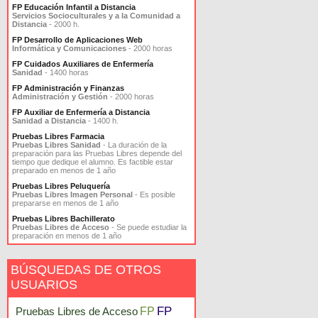
FP Educación Infantil a Distancia
Servicios Socioculturales y a la Comunidad a
Distancia
- 2000 h.
FP Desarrollo de Aplicaciones Web
Informática y Comunicaciones
- 2000 horas
FP Cuidados Auxiliares de Enfermería
Sanidad
- 1400 horas
FP Administración y Finanzas
Administración y Gestión
- 2000 horas
FP Auxiliar de Enfermería a Distancia
Sanidad a Distancia
- 1400 h.
Pruebas Libres Farmacia
Pruebas Libres Sanidad
- La duración de la
preparación para las Pruebas Libres depende del
tiempo que dedique el alumno. Es factible estar
preparado en menos de 1 año
Pruebas Libres Peluquería
Pruebas Libres Imagen Personal
- Es posible
prepararse en menos de 1 año
Pruebas Libres Bachillerato
Pruebas Libres de Acceso
- Se puede estudiar la
preparación en menos de 1 año
BÚSQUEDAS DE OTROS
USUARIOS
FP
Pruebas Libres de Acceso
FP