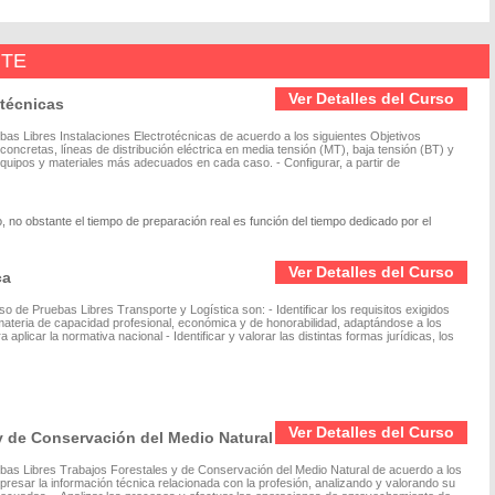
NTE
Ver Detalles del Curso
otécnicas
ebas Libres Instalaciones Electrotécnicas de acuerdo a los siguientes Objetivos
 concretas, líneas de distribución eléctrica en media tensión (MT), baja tensión (BT) y
quipos y materiales más adecuados en cada caso. - Configurar, a partir de
 no obstante el tiempo de preparación real es función del tiempo dedicado por el
Ver Detalles del Curso
ca
 de Pruebas Libres Transporte y Logística son: - Identificar los requisitos exigidos
 materia de capacidad profesional, económica y de honorabilidad, adaptándose a los
plicar la normativa nacional - Identificar y valorar las distintas formas jurídicas, los
Ver Detalles del Curso
y de Conservación del Medio Natural
uebas Libres Trabajos Forestales y de Conservación del Medio Natural de acuerdo a los
presar la información técnica relacionada con la profesión, analizando y valorando su