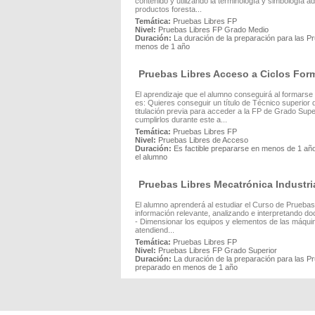
contenido y utilizando la terminología y simbología 
productos foresta...
Temática:
Pruebas Libres FP
Nivel:
Pruebas Libres FP Grado Medio
Duración:
La duración de la preparación para las P
menos de 1 año
Pruebas Libres Acceso a Ciclos For
El aprendizaje que el alumno conseguirá al formars
es: Quieres conseguir un título de Técnico superior
titulación previa para acceder a la FP de Grado Sup
cumplirlos durante este a...
Temática:
Pruebas Libres FP
Nivel:
Pruebas Libres de Acceso
Duración:
Es factible prepararse en menos de 1 año
el alumno
Pruebas Libres Mecatrónica Industri
El alumno aprenderá al estudiar el Curso de Pruebas L
información relevante, analizando e interpretando d
- Dimensionar los equipos y elementos de las máquin
atendiend...
Temática:
Pruebas Libres FP
Nivel:
Pruebas Libres FP Grado Superior
Duración:
La duración de la preparación para las P
preparado en menos de 1 año