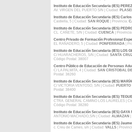
Instituto de Educación Secundaria (IES) P
AV. VIRGEN DEL PUERTO S/N | Ciudad:
PLASE
Instituto de Educación Secundaria (IES) Carlos 
Castiella, 5 | Ciudad:
SAN ROQUE
| Provincia:
C
Instituto de Educación Secundaria (IES) PE
CL. CAÑETE, S/N | Ciudad:
CUENCA
| Provincia
Centro Privado de Formación Profesional Es
EL RAÑADERO, 5 | Ciudad:
PONFERRADA
| Pr
Instituto de Educación Secundaria (IES) LOS
C/ HUARACHEROS, S/N | Ciudad:
SANTA CRUZ
Código Postal: 38007
Centro Público de Educación de Personas A
C/ LA PALMITA, 4 | Ciudad:
SAN CRISTOBAL D
Postal: 38260
Instituto de Educación Secundaria (IES) MAR
C/ VICTORIA VENTOSO, S/N | Ciudad:
PUERTO 
Postal: 38400
Instituto de Educación Secundaria (IES) TEG
CTRA. GENERAL CAMINO LOS LAURELES | Ci
Código Postal: 38280
Instituto de Educación Secundaria (IES) GAY
ANTONIO MACHADO,S/N | Ciudad:
ALMAZAN
|
Instituto de Educación Secundaria (IES) Jaum
c. Creu de Cames, s/n | Ciudad:
VALLS
| Provinc