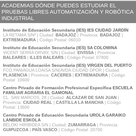
ACADEMIAS DÓNDE PUEDES ESTUDIAR EL
PRUEBAS LIBRES AUTOMATIZACIÓN Y ROBÓTICA
INDUSTRIAL
Instituto de Educación Secundaria (IES) IES CIUDAD JARDÍN
LA RETAMA S/Nº | Ciudad:
BADAJOZ
| Provincia:
BADAJOZ
|
EXTREMADURA
| Código Postal: 06010
Instituto de Educación Secundaria (IES) SA COLOMINA
VICENT SERRA ORVAY, S/N | Ciudad:
EIVISSA
| Provincia:
BALEARES
|
ILLES BALEARS
| Código Postal: 07800
Instituto de Educación Secundaria (IES) VIRGEN DEL PUERTO
FCO.PANIAGUA LOAISA S/N(AVDA.CIUDAD DPOR | Ciudad:
PLASENCIA
| Provincia:
CACERES
|
EXTREMADURA
| Código
Postal: 10600
Centro Privado de Formación Profesional Específica ESCUELA
FAMILIAR AGRARIA EL GAMONAL
CL. SAN MARCOS, 28 | Ciudad:
ALCAZAR DE SAN JUAN
|
Provincia:
CIUDAD REAL
|
CASTILLA LA MANCHA
| Código
Postal: 13600
Centro Privado de Educación Secundaria UROLA GARAIKO
LANBIDE ESKOLA
BELOKI HIRIBIDEA S/N | Ciudad:
ZUMARRAGA
| Provincia:
GUIPUZCOA
|
PAÍS VASCO
| Código Postal: 20700