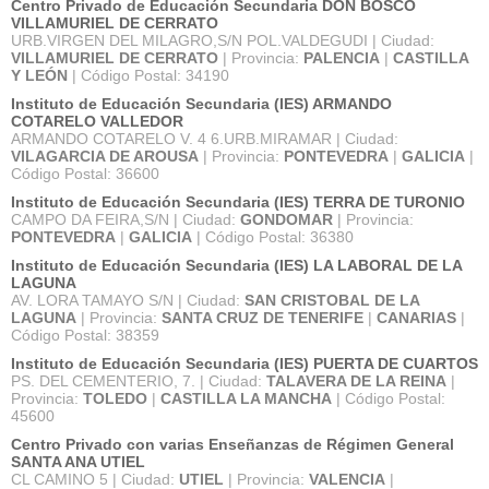
Centro Privado de Educación Secundaria DON BOSCO
VILLAMURIEL DE CERRATO
URB.VIRGEN DEL MILAGRO,S/N POL.VALDEGUDI | Ciudad:
VILLAMURIEL DE CERRATO
| Provincia:
PALENCIA
|
CASTILLA
Y LEÓN
| Código Postal: 34190
Instituto de Educación Secundaria (IES) ARMANDO
COTARELO VALLEDOR
ARMANDO COTARELO V. 4 6.URB.MIRAMAR | Ciudad:
VILAGARCIA DE AROUSA
| Provincia:
PONTEVEDRA
|
GALICIA
|
Código Postal: 36600
Instituto de Educación Secundaria (IES) TERRA DE TURONIO
CAMPO DA FEIRA,S/N | Ciudad:
GONDOMAR
| Provincia:
PONTEVEDRA
|
GALICIA
| Código Postal: 36380
Instituto de Educación Secundaria (IES) LA LABORAL DE LA
LAGUNA
AV. LORA TAMAYO S/N | Ciudad:
SAN CRISTOBAL DE LA
LAGUNA
| Provincia:
SANTA CRUZ DE TENERIFE
|
CANARIAS
|
Código Postal: 38359
Instituto de Educación Secundaria (IES) PUERTA DE CUARTOS
PS. DEL CEMENTERIO, 7. | Ciudad:
TALAVERA DE LA REINA
|
Provincia:
TOLEDO
|
CASTILLA LA MANCHA
| Código Postal:
45600
Centro Privado con varias Enseñanzas de Régimen General
SANTA ANA UTIEL
CL CAMINO 5 | Ciudad:
UTIEL
| Provincia:
VALENCIA
|