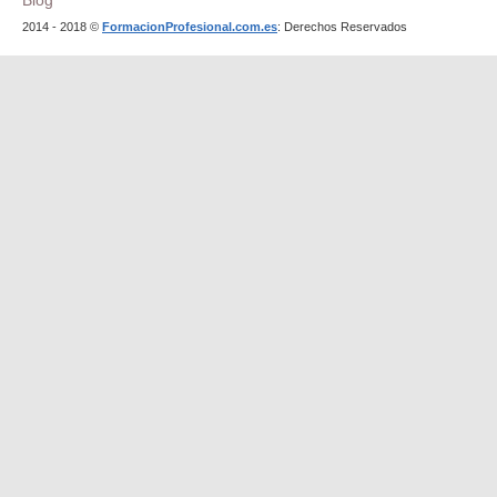
Blog
2014 - 2018 ©
FormacionProfesional.com.es
: Derechos Reservados