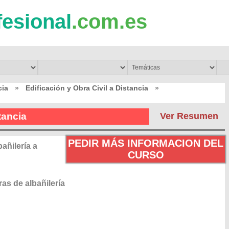
fesional
.com.es
cia
»
Edificación y Obra Civil a Distancia
»
tancia
Ver Resumen
PEDIR MÁS INFORMACION DEL
añilería a
CURSO
as de albañilería