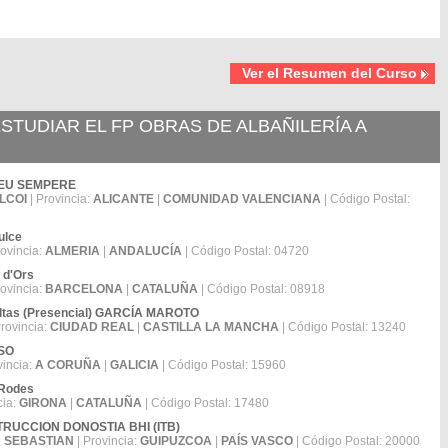
Ver el Resumen del Curso
TUDIAR EL FP OBRAS DE ALBAÑILERÍA A
DREU SEMPERE
LCOI
| Provincia:
ALICANTE
|
COMUNIDAD VALENCIANA
| Código Postal:
ulce
rovincia:
ALMERIA
|
ANDALUCÍA
| Código Postal: 04720
 d'Ors
rovincia:
BARCELONA
|
CATALUÑA
| Código Postal: 08918
ultas (Presencial) GARCÍA MAROTO
Provincia:
CIUDAD REAL
|
CASTILLA LA MANCHA
| Código Postal: 13240
OSO
vincia:
A CORUÑA
|
GALICIA
| Código Postal: 15960
e Rodes
cia:
GIRONA
|
CATALUÑA
| Código Postal: 17480
NSTRUCCION DONOSTIA BHI (ITB)
 SEBASTIAN
| Provincia:
GUIPUZCOA
|
PAÍS VASCO
| Código Postal: 20000