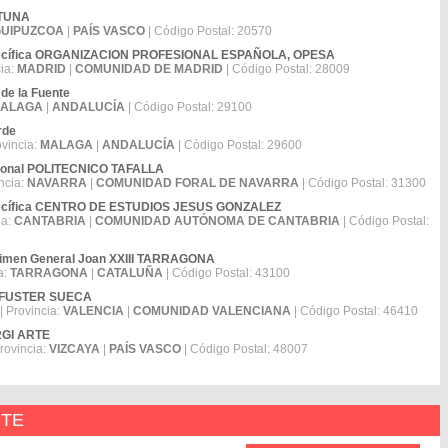
LTUNA
UIPUZCOA
|
PAÍS VASCO
| Código Postal: 20570
Específica ORGANIZACION PROFESIONAL ESPAÑOLA, OPESA
cia:
MADRID
|
COMUNIDAD DE MADRID
| Código Postal: 28009
 de la Fuente
ALAGA
|
ANDALUCÍA
| Código Postal: 29100
rde
ovincia:
MALAGA
|
ANDALUCÍA
| Código Postal: 29600
esional POLITECNICO TAFALLA
ncia:
NAVARRA
|
COMUNIDAD FORAL DE NAVARRA
| Código Postal: 31300
Específica CENTRO DE ESTUDIOS JESUS GONZALEZ
ia:
CANTABRIA
|
COMUNIDAD AUTÓNOMA DE CANTABRIA
| Código Postal:
gimen General Joan XXIII TARRAGONA
a:
TARRAGONA
|
CATALUÑA
| Código Postal: 43100
AN FUSTER SUECA
| Provincia:
VALENCIA
|
COMUNIDAD VALENCIANA
| Código Postal: 46410
ARGI ARTE
rovincia:
VIZCAYA
|
PAÍS VASCO
| Código Postal: 48007
NTE