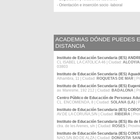
- Orientación e inserción socio -Iaboral
ACADEMIAS DÓNDE PUEDES ES
DISTANCIA
Instituto de Educación Secundaria (IES) AN
CL ISABEL LA CATOLICA 46 | Ciudad:
ALCOY/A
03803
Instituto de Educación Secundaria (IES) Aguad
Alhambra, 11 | Ciudad:
ROQUETAS DE MAR
| P
Instituto de Educación Secundaria (IES) Eugeni
av. Maresme, 192 212 | Ciudad:
BADALONA
| P
Centro Público de Educación de Personas Ad
CL. ENCOMIENDA, 8 | Ciudad:
SOLANA (LA)
| 
Instituto de Educación Secundaria (IES) COR
AV.DE LA CORUÑA,S/N | Ciudad:
RIBEIRA
| Pro
Instituto de Educación Secundaria (IES) Illa d
ctra. de les Arenes, s/n | Ciudad:
ROSES
| Provin
Instituto de Educación Secundaria (IES) CO
NAO,S/N.BO.DE ALZA | Ciudad:
DONOSTIA SAN