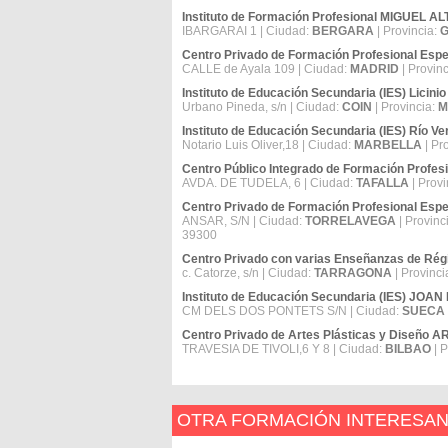
Instituto de Formación Profesional MIGUEL A
IBARGARAI 1 | Ciudad:
BERGARA
| Provincia:
G
Centro Privado de Formación Profesional 
CALLE de Ayala 109 | Ciudad:
MADRID
| Provin
Instituto de Educación Secundaria (IES) Licinio
Urbano Pineda, s/n | Ciudad:
COIN
| Provincia:
M
Instituto de Educación Secundaria (IES) Río Ve
Notario Luis Oliver,18 | Ciudad:
MARBELLA
| Pr
Centro Público Integrado de Formación Prof
AVDA. DE TUDELA, 6 | Ciudad:
TAFALLA
| Provi
Centro Privado de Formación Profesional 
ANSAR, S/N | Ciudad:
TORRELAVEGA
| Provinc
39300
Centro Privado con varias Enseñanzas de Ré
c. Catorze, s/n | Ciudad:
TARRAGONA
| Provinci
Instituto de Educación Secundaria (IES) JO
CM DELS DOS PONTETS S/N | Ciudad:
SUECA
Centro Privado de Artes Plásticas y Diseño 
TRAVESIA DE TIVOLI,6 Y 8 | Ciudad:
BILBAO
| P
OTRA FORMACIÓN INTERESA