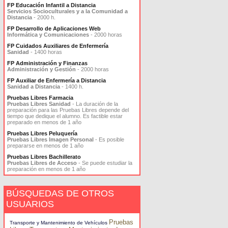
FP Educación Infantil a Distancia
Servicios Socioculturales y a la Comunidad a
Distancia
- 2000 h.
FP Desarrollo de Aplicaciones Web
Informática y Comunicaciones
- 2000 horas
FP Cuidados Auxiliares de Enfermería
Sanidad
- 1400 horas
FP Administración y Finanzas
Administración y Gestión
- 2000 horas
FP Auxiliar de Enfermería a Distancia
Sanidad a Distancia
- 1400 h.
Pruebas Libres Farmacia
Pruebas Libres Sanidad
- La duración de la
preparación para las Pruebas Libres depende del
tiempo que dedique el alumno. Es factible estar
preparado en menos de 1 año
Pruebas Libres Peluquería
Pruebas Libres Imagen Personal
- Es posible
prepararse en menos de 1 año
Pruebas Libres Bachillerato
Pruebas Libres de Acceso
- Se puede estudiar la
preparación en menos de 1 año
BÚSQUEDAS DE OTROS
USUARIOS
Pruebas
Transporte y Mantenimiento de Vehículos