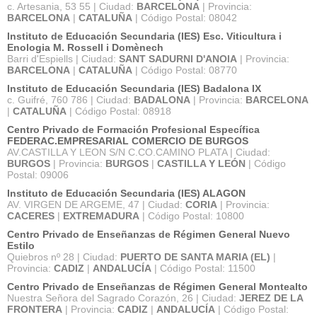
c. Artesania, 53 55 | Ciudad:
BARCELONA
| Provincia:
BARCELONA
|
CATALUÑA
| Código Postal: 08042
Instituto de Educación Secundaria (IES) Esc. Viticultura i
Enologia M. Rossell i Domènech
Barri d'Espiells | Ciudad:
SANT SADURNI D'ANOIA
| Provincia:
BARCELONA
|
CATALUÑA
| Código Postal: 08770
Instituto de Educación Secundaria (IES) Badalona IX
c. Guifré, 760 786 | Ciudad:
BADALONA
| Provincia:
BARCELONA
|
CATALUÑA
| Código Postal: 08918
Centro Privado de Formación Profesional Específica
FEDERAC.EMPRESARIAL COMERCIO DE BURGOS
AV.CASTILLA Y LEON S/N C.CO.CAMINO PLATA | Ciudad:
BURGOS
| Provincia:
BURGOS
|
CASTILLA Y LEÓN
| Código
Postal: 09006
Instituto de Educación Secundaria (IES) ALAGON
AV. VIRGEN DE ARGEME, 47 | Ciudad:
CORIA
| Provincia:
CACERES
|
EXTREMADURA
| Código Postal: 10800
Centro Privado de Enseñanzas de Régimen General Nuevo
Estilo
Quiebros nº 28 | Ciudad:
PUERTO DE SANTA MARIA (EL)
|
Provincia:
CADIZ
|
ANDALUCÍA
| Código Postal: 11500
Centro Privado de Enseñanzas de Régimen General Montealto
Nuestra Señora del Sagrado Corazón, 26 | Ciudad:
JEREZ DE LA
FRONTERA
| Provincia:
CADIZ
|
ANDALUCÍA
| Código Postal: