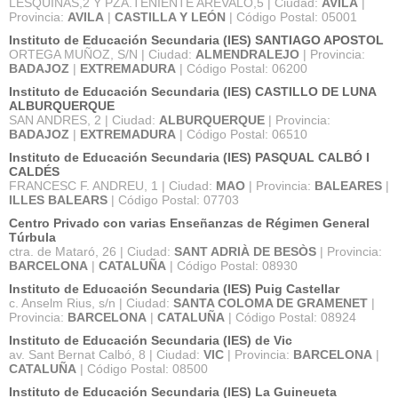
LESQUINAS,2 Y PZA.TENIENTE AREVALO,5 | Ciudad:
AVILA
|
Provincia:
AVILA
|
CASTILLA Y LEÓN
| Código Postal: 05001
Instituto de Educación Secundaria (IES) SANTIAGO APOSTOL
ORTEGA MUÑOZ, S/N | Ciudad:
ALMENDRALEJO
| Provincia:
BADAJOZ
|
EXTREMADURA
| Código Postal: 06200
Instituto de Educación Secundaria (IES) CASTILLO DE LUNA
ALBURQUERQUE
SAN ANDRES, 2 | Ciudad:
ALBURQUERQUE
| Provincia:
BADAJOZ
|
EXTREMADURA
| Código Postal: 06510
Instituto de Educación Secundaria (IES) PASQUAL CALBÓ I
CALDÉS
FRANCESC F. ANDREU, 1 | Ciudad:
MAO
| Provincia:
BALEARES
|
ILLES BALEARS
| Código Postal: 07703
Centro Privado con varias Enseñanzas de Régimen General
Túrbula
ctra. de Mataró, 26 | Ciudad:
SANT ADRIÀ DE BESÒS
| Provincia:
BARCELONA
|
CATALUÑA
| Código Postal: 08930
Instituto de Educación Secundaria (IES) Puig Castellar
c. Anselm Rius, s/n | Ciudad:
SANTA COLOMA DE GRAMENET
|
Provincia:
BARCELONA
|
CATALUÑA
| Código Postal: 08924
Instituto de Educación Secundaria (IES) de Vic
av. Sant Bernat Calbó, 8 | Ciudad:
VIC
| Provincia:
BARCELONA
|
CATALUÑA
| Código Postal: 08500
Instituto de Educación Secundaria (IES) La Guineueta