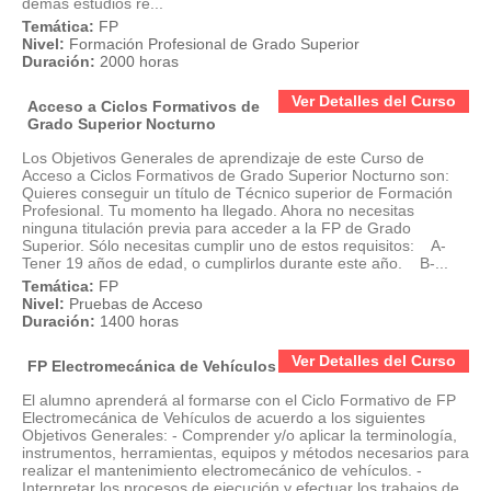
demás estudios re...
Temática:
FP
Nivel:
Formación Profesional de Grado Superior
Duración:
2000 horas
Ver Detalles del Curso
Acceso a Ciclos Formativos de
Grado Superior Nocturno
Los Objetivos Generales de aprendizaje de este Curso de
Acceso a Ciclos Formativos de Grado Superior Nocturno son:
Quieres conseguir un título de Técnico superior de Formación
Profesional. Tu momento ha llegado. Ahora no necesitas
ninguna titulación previa para acceder a la FP de Grado
Superior. Sólo necesitas cumplir uno de estos requisitos: A-
Tener 19 años de edad, o cumplirlos durante este año. B-...
Temática:
FP
Nivel:
Pruebas de Acceso
Duración:
1400 horas
Ver Detalles del Curso
FP Electromecánica de Vehículos
El alumno aprenderá al formarse con el Ciclo Formativo de FP
Electromecánica de Vehículos de acuerdo a los siguientes
Objetivos Generales: - Comprender y/o aplicar la terminología,
instrumentos, herramientas, equipos y métodos necesarios para
realizar el mantenimiento electromecánico de vehículos. -
Interpretar los procesos de ejecución y efectuar los trabajos de