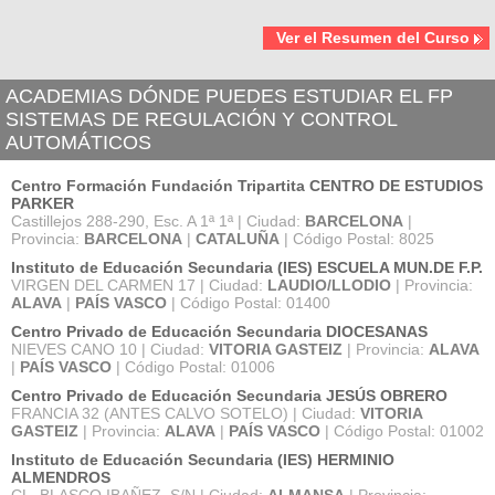
Ver el Resumen del Curso
ACADEMIAS DÓNDE PUEDES ESTUDIAR EL FP
SISTEMAS DE REGULACIÓN Y CONTROL
AUTOMÁTICOS
Centro Formación Fundación Tripartita CENTRO DE ESTUDIOS
PARKER
Castillejos 288-290, Esc. A 1ª 1ª | Ciudad:
BARCELONA
|
Provincia:
BARCELONA
|
CATALUÑA
| Código Postal: 8025
Instituto de Educación Secundaria (IES) ESCUELA MUN.DE F.P.
VIRGEN DEL CARMEN 17 | Ciudad:
LAUDIO/LLODIO
| Provincia:
ALAVA
|
PAÍS VASCO
| Código Postal: 01400
Centro Privado de Educación Secundaria DIOCESANAS
NIEVES CANO 10 | Ciudad:
VITORIA GASTEIZ
| Provincia:
ALAVA
|
PAÍS VASCO
| Código Postal: 01006
Centro Privado de Educación Secundaria JESÚS OBRERO
FRANCIA 32 (ANTES CALVO SOTELO) | Ciudad:
VITORIA
GASTEIZ
| Provincia:
ALAVA
|
PAÍS VASCO
| Código Postal: 01002
Instituto de Educación Secundaria (IES) HERMINIO
ALMENDROS
CL. BLASCO IBAÑEZ, S/N | Ciudad:
ALMANSA
| Provincia: