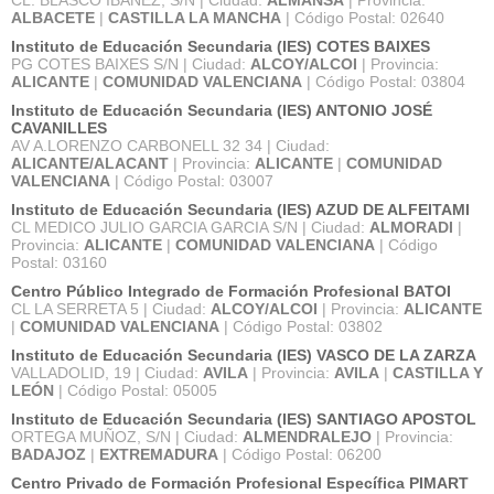
ALBACETE
|
CASTILLA LA MANCHA
| Código Postal: 02640
Instituto de Educación Secundaria (IES) COTES BAIXES
PG COTES BAIXES S/N | Ciudad:
ALCOY/ALCOI
| Provincia:
ALICANTE
|
COMUNIDAD VALENCIANA
| Código Postal: 03804
Instituto de Educación Secundaria (IES) ANTONIO JOSÉ
CAVANILLES
AV A.LORENZO CARBONELL 32 34 | Ciudad:
ALICANTE/ALACANT
| Provincia:
ALICANTE
|
COMUNIDAD
VALENCIANA
| Código Postal: 03007
Instituto de Educación Secundaria (IES) AZUD DE ALFEITAMI
CL MEDICO JULIO GARCIA GARCIA S/N | Ciudad:
ALMORADI
|
Provincia:
ALICANTE
|
COMUNIDAD VALENCIANA
| Código
Postal: 03160
Centro Público Integrado de Formación Profesional BATOI
CL LA SERRETA 5 | Ciudad:
ALCOY/ALCOI
| Provincia:
ALICANTE
|
COMUNIDAD VALENCIANA
| Código Postal: 03802
Instituto de Educación Secundaria (IES) VASCO DE LA ZARZA
VALLADOLID, 19 | Ciudad:
AVILA
| Provincia:
AVILA
|
CASTILLA Y
LEÓN
| Código Postal: 05005
Instituto de Educación Secundaria (IES) SANTIAGO APOSTOL
ORTEGA MUÑOZ, S/N | Ciudad:
ALMENDRALEJO
| Provincia:
BADAJOZ
|
EXTREMADURA
| Código Postal: 06200
Centro Privado de Formación Profesional Específica PIMART