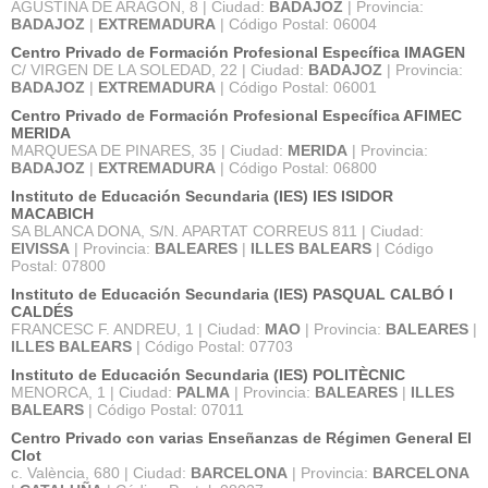
AGUSTINA DE ARAGON, 8 | Ciudad:
BADAJOZ
| Provincia:
BADAJOZ
|
EXTREMADURA
| Código Postal: 06004
Centro Privado de Formación Profesional Específica IMAGEN
C/ VIRGEN DE LA SOLEDAD, 22 | Ciudad:
BADAJOZ
| Provincia:
BADAJOZ
|
EXTREMADURA
| Código Postal: 06001
Centro Privado de Formación Profesional Específica AFIMEC
MERIDA
MARQUESA DE PINARES, 35 | Ciudad:
MERIDA
| Provincia:
BADAJOZ
|
EXTREMADURA
| Código Postal: 06800
Instituto de Educación Secundaria (IES) IES ISIDOR
MACABICH
SA BLANCA DONA, S/N. APARTAT CORREUS 811 | Ciudad:
EIVISSA
| Provincia:
BALEARES
|
ILLES BALEARS
| Código
Postal: 07800
Instituto de Educación Secundaria (IES) PASQUAL CALBÓ I
CALDÉS
FRANCESC F. ANDREU, 1 | Ciudad:
MAO
| Provincia:
BALEARES
|
ILLES BALEARS
| Código Postal: 07703
Instituto de Educación Secundaria (IES) POLITÈCNIC
MENORCA, 1 | Ciudad:
PALMA
| Provincia:
BALEARES
|
ILLES
BALEARS
| Código Postal: 07011
Centro Privado con varias Enseñanzas de Régimen General El
Clot
c. València, 680 | Ciudad:
BARCELONA
| Provincia:
BARCELONA