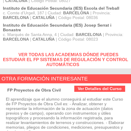
|
CATALUÑA
| Código Postal: 08027
Instituto de Educación Secundaria (IES) Escola del Treball
c. Comte d'Urgell, 187 | Ciudad:
BARCELONA
| Provincia:
BARCELONA
|
CATALUÑA
| Código Postal: 08036
Instituto de Educación Secundaria (IES) Josep Serrat i
Bonastre
c. Marquès de Santa Anna, 4 | Ciudad:
BARCELONA
| Provincia:
BARCELONA
|
CATALUÑA
| Código Postal: 08023
VER TODAS LAS ACADEMIAS DÓNDE PUEDES
ESTUDIAR EL FP SISTEMAS DE REGULACIÓN Y CONTROL
AUTOMÁTICOS
OTRA FORMACIÓN INTERESANTE
Ver Detalles del Curso
FP Proyectos de Obra Civil
El aprendizaje que el alumno conseguirá al estudiar este Curso
de FP Proyectos de Obra Civil es: - Analizar, obtener y
representar la información de la zona de actuación (datos
previos y de campo), operando con instrumentos y útiles
topográficos y procesando la información registrada, para
realizar levantamientos de terrenos y construcciones. - Elaborar
memorias, pliegos de condiciones, mediciones, presupuestos y