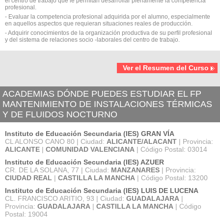
el centro de trabajo que le permitan desarrollar plenamente la competencia
profesional.
- Evaluar la competencia profesional adquirida por el alumno, especialmente
en aquellos aspectos que requieran situaciones reales de producción.
- Adquirir conocimientos de la organización productiva de su perfil profesional
y del sistema de relaciones socio -laborales del centro de trabajo.
Ver el Resumen del Curso
ACADEMIAS DÓNDE PUEDES ESTUDIAR EL FP
MANTENIMIENTO DE INSTALACIONES TÉRMICAS
Y DE FLUIDOS NOCTURNO
Instituto de Educación Secundaria (IES) GRAN VÍA
CL ALONSO CANO 80 | Ciudad:
ALICANTE/ALACANT
| Provincia:
ALICANTE
|
COMUNIDAD VALENCIANA
| Código Postal: 03014
Instituto de Educación Secundaria (IES) AZUER
CR. DE LA SOLANA, 77 | Ciudad:
MANZANARES
| Provincia:
CIUDAD REAL
|
CASTILLA LA MANCHA
| Código Postal: 13200
Instituto de Educación Secundaria (IES) LUIS DE LUCENA
CL. FRANCISCO ARITIO, 93 | Ciudad:
GUADALAJARA
|
Provincia:
GUADALAJARA
|
CASTILLA LA MANCHA
| Código
Postal: 19004