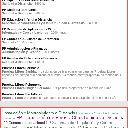
Sanidad a Distancia
- 1400 h.
FP Dietética a Distancia
Sanidad a Distancia
- 2000 h.
FP Educación Infantil a Distancia
Servicios Socioculturales y a la Comunidad a Distancia
- 2000 h.
FP Desarrollo de Aplicaciones Web
Informática y Comunicaciones
- 2000 horas
FP Cuidados Auxiliares de Enfermería
Sanidad
- 1400 horas
FP Administración y Finanzas
Administración y Gestión
- 2000 horas
FP Auxiliar de Enfermería a Distancia
Sanidad a Distancia
- 1400 h.
Pruebas Libres Farmacia
Pruebas Libres Sanidad
- La duración de la preparación para las Pruebas Libres
depende del tiempo que dedique el alumno. Es factible estar preparado en menos de 1
año
Pruebas Libres Peluquería
Pruebas Libres Imagen Personal
- Es posible prepararse en menos de 1 año
Pruebas Libres Bachillerato
Pruebas Libres de Acceso
- Se puede estudiar la preparación en menos de 1 año
Instalación y Mantenimiento a Distancia
Informática y Comunicaciones a
FP Elaboración de Vinos y Otras Bebidas a Distancia
Distancia
FP Sistemas de Regulación y Control
FP Comercio Internacional
FP Electromecánica de Vehículos a Distancia
Automáticos