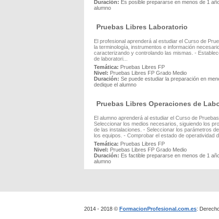
Duración:
Es posible prepararse en menos de 1 año,
alumno
Pruebas Libres Laboratorio
El profesional aprenderá al estudiar el Curso de Pru
la terminología, instrumentos e información necesario
caracterizando y controlando las mismas. - Establec
de laboratori...
Temática:
Pruebas Libres FP
Nivel:
Pruebas Libres FP Grado Medio
Duración:
Se puede estudiar la preparación en meno
dedique el alumno
Pruebas Libres Operaciones de Labo
El alumno aprenderá al estudiar el Curso de Pruebas
Seleccionar los medios necesarios, siguiendo los pro
de las instalaciones. - Seleccionar los parámetros d
los equipos. - Comprobar el estado de operatividad d
Temática:
Pruebas Libres FP
Nivel:
Pruebas Libres FP Grado Medio
Duración:
Es factible prepararse en menos de 1 año,
alumno
2014 - 2018 ©
FormacionProfesional.com.es
: Derech