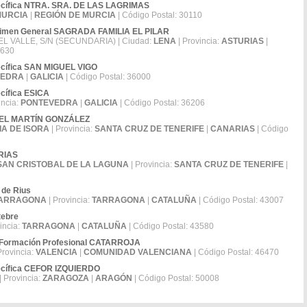
pecífica NTRA. SRA. DE LAS LAGRIMAS
MURCIA
|
REGIÓN DE MURCIA
| Código Postal: 30110
égimen General SAGRADA FAMILIA EL PILAR
L VALLE, S/N (SECUNDARIA) | Ciudad:
LENA
| Provincia:
ASTURIAS
|
3630
ecífica SAN MIGUEL VIGO
VEDRA
|
GALICIA
| Código Postal: 36000
cífica ESICA
incia:
PONTEVEDRA
|
GALICIA
| Código Postal: 36206
ANUEL MARTÍN GONZÁLEZ
IA DE ISORA
| Provincia:
SANTA CRUZ DE TENERIFE
|
CANARIAS
| Código
ARIAS
SAN CRISTOBAL DE LA LAGUNA
| Provincia:
SANTA CRUZ DE TENERIFE
|
 de Rius
ARRAGONA
| Provincia:
TARRAGONA
|
CATALUÑA
| Código Postal: 43007
tebre
incia:
TARRAGONA
|
CATALUÑA
| Código Postal: 43580
 de Formación Profesional CATARROJA
Provincia:
VALENCIA
|
COMUNIDAD VALENCIANA
| Código Postal: 46470
pecífica CEFOR IZQUIERDO
| Provincia:
ZARAGOZA
|
ARAGÓN
| Código Postal: 50008