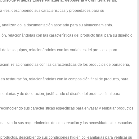
Curso de Pruebas Libres Panadería, Repostería y Confitería
serán:
lia -res, describiendo sus características y propiedades para su
iares, analizan do la documentación asociada para su almacenamiento.
ación, relacionándolas con las características del producto final para su diseño o
 de los equipos, relacionándolos con las variables del pro -ceso para
mación, relacionándolas con las características de los productos de panadería,
s en restauración, relacionándolas con la composición final de producto, para
entarias y de decoración, justificando el diseño del producto final para
 reconociendo sus características específicas para envasar y embalar productos
, analizando sus requerimientos de conservación y las necesidades de espacios
s productos, describiendo sus condiciones higiénico -sanitarias para verificar su