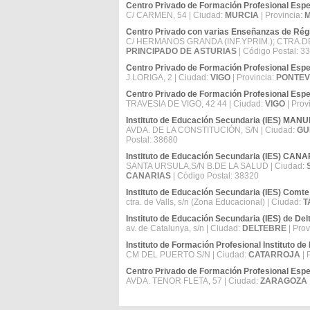
Centro Privado de Formación Profesional Es
C/ CARMEN, 54 | Ciudad:
MURCIA
| Provincia:
Centro Privado con varias Enseñanzas de R
C/ HERMANOS GRANDA (INF.YPRIM.); CTRA.DE
PRINCIPADO DE ASTURIAS
| Código Postal: 3
Centro Privado de Formación Profesional Esp
J.LORIGA, 2 | Ciudad:
VIGO
| Provincia:
PONTE
Centro Privado de Formación Profesional Espe
TRAVESIA DE VIGO, 42 44 | Ciudad:
VIGO
| Prov
Instituto de Educación Secundaria (IES) M
AVDA. DE LA CONSTITUCIÓN, S/N | Ciudad:
GU
Postal: 38680
Instituto de Educación Secundaria (IES) CAN
SANTA URSULA,S/N B.DE LA SALUD | Ciudad:
CANARIAS
| Código Postal: 38320
Instituto de Educación Secundaria (IES) Comte
ctra. de Valls, s/n (Zona Educacional) | Ciudad:
T
Instituto de Educación Secundaria (IES) de Del
av. de Catalunya, s/n | Ciudad:
DELTEBRE
| Prov
Instituto de Formación Profesional Instituto
CM DEL PUERTO S/N | Ciudad:
CATARROJA
| 
Centro Privado de Formación Profesional Es
AVDA. TENOR FLETA, 57 | Ciudad:
ZARAGOZA