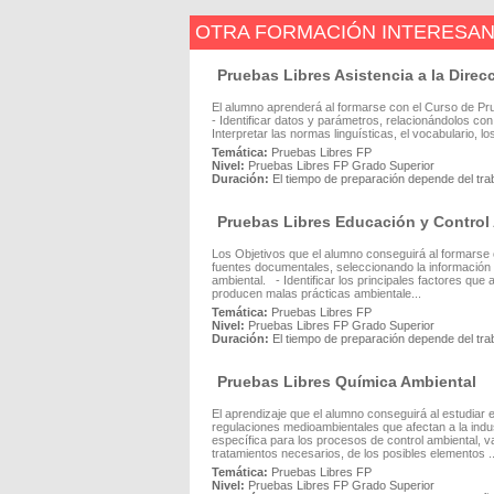
OTRA FORMACIÓN INTERESA
Pruebas Libres Asistencia a la Direc
El alumno aprenderá al formarse con el Curso de Pru
- Identificar datos y parámetros, relacionándolos co
Interpretar las normas linguísticas, el vocabulario, 
Temática:
Pruebas Libres FP
Nivel:
Pruebas Libres FP Grado Superior
Duración:
El tiempo de preparación depende del tra
Pruebas Libres Educación y Control
Los Objetivos que el alumno conseguirá al formarse 
fuentes documentales, seleccionando la información ap
ambiental. - Identificar los principales factores que
producen malas prácticas ambientale...
Temática:
Pruebas Libres FP
Nivel:
Pruebas Libres FP Grado Superior
Duración:
El tiempo de preparación depende del tra
Pruebas Libres Química Ambiental
El aprendizaje que el alumno conseguirá al estudiar
regulaciones medioambientales que afectan a la indus
específica para los procesos de control ambiental, va
tratamientos necesarios, de los posibles elementos ..
Temática:
Pruebas Libres FP
Nivel:
Pruebas Libres FP Grado Superior