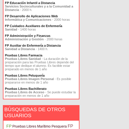
FP Educación Infantil a Distancia
Servicios Socioculturales y a la Comunidad a
Distancia
- 2000 h.
FP Desarrollo de Aplicaciones Web
Informática y Comunicaciones
- 2000 horas
FP Cuidados Auxiliares de Enfermería
Sanidad
- 1400 horas
FP Administración y Finanzas
Administración y Gestión
- 2000 horas
FP Auxiliar de Enfermería a Distancia
Sanidad a Distancia
- 1400 h.
Pruebas Libres Farmacia
Pruebas Libres Sanidad
- La duración de la
preparación para las Pruebas Libres depende del
tiempo que dedique el alumno. Es factible estar
preparado en menos de 1 año
Pruebas Libres Peluquería
Pruebas Libres Imagen Personal
- Es posible
prepararse en menos de 1 año
Pruebas Libres Bachillerato
Pruebas Libres de Acceso
- Se puede estudiar la
preparación en menos de 1 año
BÚSQUEDAS DE OTROS
USUARIOS
FP
FP
Pruebas Libres Marítimo Pesquera