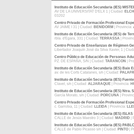
Instituto de Educación Secundaria (IES) MISTE
AV DE LA UNIVERSITAT D'ELX 1 | Ciudad:
ELCH
03202
Centro Privado de Formación Profesional E
AV JAIME I 31 | Ciudad:
BENIDORM
| Provincia:
Instituto de Educación Secundaria (IES) de Te
rbla. d'Egara, 331 | Ciudad:
TERRASSA
| Provin
Centro Privado de Enseñanzas de Régimen Ge
Libertador Joaquín José da Silva Xavier, 1 | Ciu
Centro Público de Educación de Personas Adu
PZ. DE ESPAÑA, S/N | Ciudad:
TARANCON
| Pr
Instituto de Educación Secundaria (IES) Baix
av. de les Corts Catalanes, s/n | Ciudad:
PALAF
Instituto de Educación Secundaria (IES) Fuent
Clavel, s/n | Ciudad:
ALJARAQUE
| Provincia:
H
Instituto de Educación Secundaria (IES) Ntra. Sr
García Morato, s/n | Ciudad:
PORCUNA
| Provinc
Centro Privado de Formación Profesional Espec
c. Garrotxa, 11 | Ciudad:
LLEIDA
| Provincia:
LLE
Instituto de Educación Secundaria (IES) ISLAS
CALLE de Jesús Maestro 3 | Ciudad:
MADRID
| 
Instituto de Educación Secundaria (IES) PAB
CALLE de Pablo Picasso s/n | Ciudad:
PINTO
| P