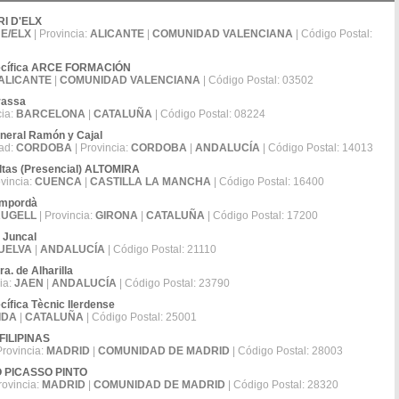
RI D'ELX
E/ELX
| Provincia:
ALICANTE
|
COMUNIDAD VALENCIANA
| Código Postal:
specífica ARCE FORMACIÓN
ALICANTE
|
COMUNIDAD VALENCIANA
| Código Postal: 03502
rrassa
cia:
BARCELONA
|
CATALUÑA
| Código Postal: 08224
neral Ramón y Cajal
dad:
CORDOBA
| Provincia:
CORDOBA
|
ANDALUCÍA
| Código Postal: 14013
ltas (Presencial) ALTOMIRA
ovincia:
CUENCA
|
CASTILLA LA MANCHA
| Código Postal: 16400
 Empordà
RUGELL
| Provincia:
GIRONA
|
CATALUÑA
| Código Postal: 17200
e Juncal
UELVA
|
ANDALUCÍA
| Código Postal: 21110
a. de Alharilla
ia:
JAEN
|
ANDALUCÍA
| Código Postal: 23790
ífica Tècnic Ilerdense
IDA
|
CATALUÑA
| Código Postal: 25001
 FILIPINAS
Provincia:
MADRID
|
COMUNIDAD DE MADRID
| Código Postal: 28003
LO PICASSO PINTO
rovincia:
MADRID
|
COMUNIDAD DE MADRID
| Código Postal: 28320