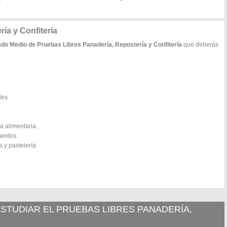
ía y Confitería
do Medio de Pruebas Libres Panadería, Repostería y Confitería
que deberás
des.
a alimentaria.
mentos.
 y pastelería.
TUDIAR EL PRUEBAS LIBRES PANADERÍA,