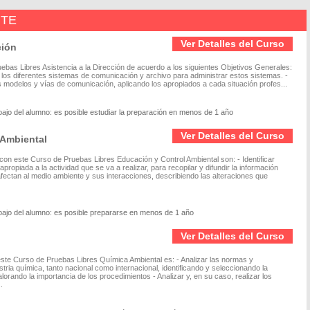
NTE
Ver Detalles del Curso
ción
ebas Libres Asistencia a la Dirección de acuerdo a los siguientes Objetivos Generales:
n los diferentes sistemas de comunicación y archivo para administrar estos sistemas. -
los modelos y vías de comunicación, aplicando los apropiados a cada situación profes...
bajo del alumno: es posible estudiar la preparación en menos de 1 año
Ver Detalles del Curso
 Ambiental
con este Curso de Pruebas Libres Educación y Control Ambiental son: - Identificar
ropiada a la actividad que se va a realizar, para recopilar y difundir la información
 afectan al medio ambiente y sus interacciones, describiendo las alteraciones que
bajo del alumno: es posible prepararse en menos de 1 año
Ver Detalles del Curso
 este Curso de Pruebas Libres Química Ambiental es: - Analizar las normas y
tria química, tanto nacional como internacional, identificando y seleccionando la
lorando la importancia de los procedimientos - Analizar y, en su caso, realizar los
.