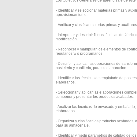
Los Objetivos Generales de aprendizaje de este
- Identificar y seleccionar materias primas y auxi
aprovisionamiento.
- Verificar y clasificar materias primas y auxil
- Interpretar y describir fichas técnicas de fabric
modificación.
- Reconocer y manipular los elementos de control
regularlos y/ o programarlos.
- Describir y aplicar las operaciones de transfor
pastelería y confitería, para su elaboración.
- Identificar las técnicas de emplatado de postre
elaborarlos.
- Seleccionar y aplicar las elaboraciones complem
componer y presentar los productos acabados.
- Analizar las técnicas de envasado y embalado,
elaborados.
- Organizar y clasificar los productos acabados
para su almacenaje.
- Identificar y medir parámetros de calidad de lo