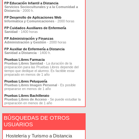
FP Educación Infantil a Distancia
Servicios Socioculturales y a la Comunidad a
Distancia
- 2000 h.
FP Desarrollo de Aplicaciones Web
Informática y Comunicaciones
- 2000 horas
FP Cuidados Auxiliares de Enfermería
Sanidad
- 1400 horas
FP Administración y Finanzas
Administración y Gestión
- 2000 horas
FP Auxiliar de Enfermería a Distancia
Sanidad a Distancia
- 1400 h.
Pruebas Libres Farmacia
Pruebas Libres Sanidad
- La duración de la
preparación para las Pruebas Libres depende del
tiempo que dedique el alumno. Es factible estar
preparado en menos de 1 año
Pruebas Libres Peluquería
Pruebas Libres Imagen Personal
- Es posible
prepararse en menos de 1 año
Pruebas Libres Bachillerato
Pruebas Libres de Acceso
- Se puede estudiar la
preparación en menos de 1 año
BÚSQUEDAS DE OTROS
USUARIOS
Hostelería y Turismo a Distancia