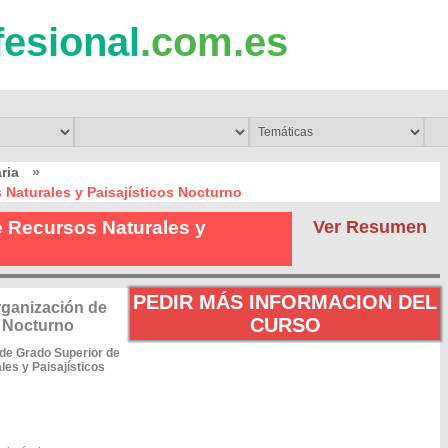
fesional
.com.es
ria
»
Naturales y Paisajísticos Nocturno
e Recursos Naturales y
Ver Resumen
PEDIR MÁS INFORMACION DEL
rganización de
CURSO
s Nocturno
de Grado Superior de
es y Paisajísticos