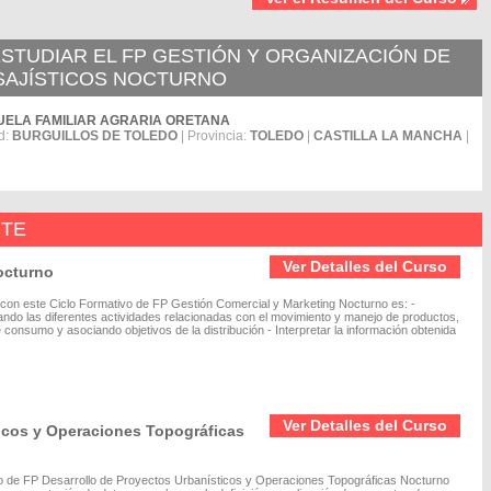
TUDIAR EL FP GESTIÓN Y ORGANIZACIÓN DE
SAJÍSTICOS NOCTURNO
ESCUELA FAMILIAR AGRARIA ORETANA
d:
BURGUILLOS DE TOLEDO
| Provincia:
TOLEDO
|
CASTILLA LA MANCHA
|
NTE
Ver Detalles del Curso
octurno
 con este Ciclo Formativo de FP Gestión Comercial y Marketing Nocturno es: -
nando las diferentes actividades relacionadas con el movimiento y manejo de productos,
consumo y asociando objetivos de la distribución - Interpretar la información obtenida
Ver Detalles del Curso
ticos y Operaciones Topográficas
vo de FP Desarrollo de Proyectos Urbanísticos y Operaciones Topográficas Nocturno