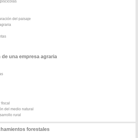
piscícolas
uración del paisaje
agraria
ntas
 de una empresa agraria
as
 fiscal
ón del medio natural
arrollo rural
hamientos forestales