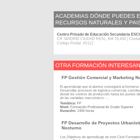
ACADEMIAS DÓNDE PUEDES ES
RECURSOS NATURALES Y PAI
Centro Privado de Educación Secundaria 
CR. MADRID CIUDAD REAL, KM 78,400 | Ciuda
Código Postal: 45112
OTRA FORMACIÓN INTERESA
FP Gestión Comercial y Marketing N
El aprendizaje que el alumno conseguirá al formarse
Desarrollar procesos de logística comercial, coordi
desde los centros de producción hasta los puntos de 
de las variables macro/micro -...
Temática:
FP
Nivel:
Formación Profesional de Grado Superior
Duración:
1400 horas
FP Desarrollo de Proyectos Urbanís
Nocturno
Los Objetivos de aprendizaje de este Ciclo Formati