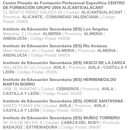
Centro Privado de Formación Profesional Específica CENTRO
DE FORMACIÓN GRUPO 2000 ALICANTE/ALACANT
CL BENITO PÉREZ GALDÓS 68 | Ciudad:
ALICANTE/ALACANT
|
Provincia:
ALICANTE
|
COMUNIDAD VALENCIANA
| Código
Postal: 03005
Instituto de Educación Secundaria (IES) Los Ángeles
Maestría, 2 | Ciudad:
ALMERIA
| Provincia:
ALMERIA
|
ANDALUCÍA
| Código Postal: 04008
Instituto de Educación Secundaria (IES) Río Andarax
Mare Nostrum, s/n | Ciudad:
ALMERIA
| Provincia:
ALMERIA
|
ANDALUCÍA
| Código Postal: 04009
Instituto de Educación Secundaria (IES) VASCO DE LA ZARZA
VALLADOLID, 19 | Ciudad:
AVILA
| Provincia:
AVILA
|
CASTILLA Y
LEÓN
| Código Postal: 05005
Instituto de Educación Secundaria (IES) HERMENEGILDO
MARTIN BORRO
URB. EL MANCHO | Ciudad:
CEBREROS
| Provincia:
AVILA
|
CASTILLA Y LEÓN
| Código Postal: 05260
Instituto de Educación Secundaria (IES) JORGE SANTAYANA
SANTO TOMAS S/N | Ciudad:
AVILA
| Provincia:
AVILA
|
CASTILLA Y LEÓN
| Código Postal: 05003
Instituto de Educación Secundaria (IES) MUÑOZ TORRERO
AV. N.S.DE BELEN, 8 | Ciudad:
CABEZA DEL BUEY
| Provincia:
BADAJOZ
|
EXTREMADURA
| Código Postal: 06600