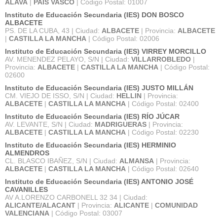
ALAVA
|
PAÍS VASCO
| Código Postal: 01007
Instituto de Educación Secundaria (IES) DON BOSCO
ALBACETE
PS. DE LA CUBA, 43 | Ciudad:
ALBACETE
| Provincia:
ALBACETE
|
CASTILLA LA MANCHA
| Código Postal: 02006
Instituto de Educación Secundaria (IES) VIRREY MORCILLO
AV. MENENDEZ PELAYO, S/N | Ciudad:
VILLARROBLEDO
|
Provincia:
ALBACETE
|
CASTILLA LA MANCHA
| Código Postal:
02600
Instituto de Educación Secundaria (IES) JUSTO MILLÁN
CM. VIEJO DE ISSO, S/N | Ciudad:
HELLIN
| Provincia:
ALBACETE
|
CASTILLA LA MANCHA
| Código Postal: 02400
Instituto de Educación Secundaria (IES) RÍO JÚCAR
AV. LEVANTE, S/N | Ciudad:
MADRIGUERAS
| Provincia:
ALBACETE
|
CASTILLA LA MANCHA
| Código Postal: 02230
Instituto de Educación Secundaria (IES) HERMINIO
ALMENDROS
CL. BLASCO IBAÑEZ, S/N | Ciudad:
ALMANSA
| Provincia:
ALBACETE
|
CASTILLA LA MANCHA
| Código Postal: 02640
Instituto de Educación Secundaria (IES) ANTONIO JOSÉ
CAVANILLES
AV A.LORENZO CARBONELL 32 34 | Ciudad:
ALICANTE/ALACANT
| Provincia:
ALICANTE
|
COMUNIDAD
VALENCIANA
| Código Postal: 03007