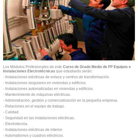
Los Módulos Profesionales de este
Curso de Grado Medio de FP Equipos e
Instalaciones Electrotécnicas
que estudiarás serán:
- Instalaciones eléctricas de enlace y centros de transformación.
- Instalaciones singulares en viviendas y edificios.
- Instalaciones automatizadas en viviendas y edificios.
- Mantenimiento de máquinas eléctricas.
- Administración, gestión y comercialización en la pequeña empresa.
- Relaciones en el equipo de trabajo.
- Calidad.
- Seguridad en las instalaciones eléctricas.
- Electrotecnia.
- Instalaciones eléctricas de interior.
- Automatismos y cuadros eléctricos.