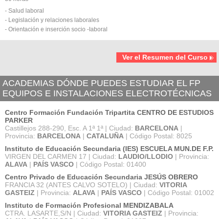
- Salud laboral
- Legislación y relaciones laborales
- Orientación e inserción socio -Iaboral
Ver el Resumen del Curso
ACADEMIAS DÓNDE PUEDES ESTUDIAR EL FP
EQUIPOS E INSTALACIONES ELECTROTÉCNICAS
Centro Formación Fundación Tripartita CENTRO DE ESTUDIOS
PARKER
Castillejos 288-290, Esc. A 1ª 1ª | Ciudad:
BARCELONA
|
Provincia:
BARCELONA
|
CATALUÑA
| Código Postal: 8025
Instituto de Educación Secundaria (IES) ESCUELA MUN.DE F.P.
VIRGEN DEL CARMEN 17 | Ciudad:
LAUDIO/LLODIO
| Provincia:
ALAVA
|
PAÍS VASCO
| Código Postal: 01400
Centro Privado de Educación Secundaria JESÚS OBRERO
FRANCIA 32 (ANTES CALVO SOTELO) | Ciudad:
VITORIA
GASTEIZ
| Provincia:
ALAVA
|
PAÍS VASCO
| Código Postal: 01002
Instituto de Formación Profesional MENDIZABALA
CTRA. LASARTE,S/N | Ciudad:
VITORIA GASTEIZ
| Provincia: