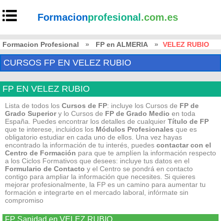
Formacion
profesional
.com.es
Formacion Profesional
»
FP en ALMERIA
»
VELEZ RUBIO
CURSOS FP EN VELEZ RUBIO
FP EN VELEZ RUBIO
Lista de todos los
Cursos de FP
: incluye los Cursos de
FP de
Grado Superior
y lo Cursos de
FP de Grado Medio
en toda
España. Puedes encontrar los detalles de cualquier
Título de FP
que te interese, incluidos los
Módulos Profesionales
que es
obligatorio estudiar en cada uno de ellos. Una vez hayas
encontrado la información de tu interés, puedes
contactar con el
Centro de Formación
para que te amplíen la información respecto
a los Ciclos Formativos que desees: incluye tus datos en el
Formulario de Contacto
y el Centro se pondrá en contacto
contigo para ampliar la información que necesites. Si quieres
mejorar profesionalmente, la FP es un camino para aumentar tu
formación e integrarte en el mercado laboral, infórmate sin
compromiso
FP Sanidad en VELEZ RUBIO