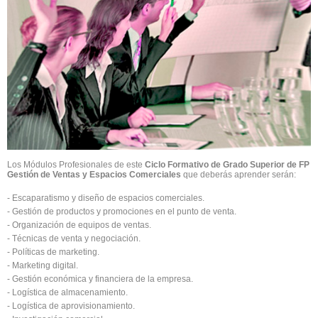
Los Módulos Profesionales de este
Ciclo Formativo de Grado Superior de FP
Gestión de Ventas y Espacios Comerciales
que deberás aprender serán:
- Escaparatismo y diseño de espacios comerciales.
- Gestión de productos y promociones en el punto de venta.
- Organización de equipos de ventas.
- Técnicas de venta y negociación.
- Políticas de marketing.
- Marketing digital.
- Gestión económica y financiera de la empresa.
- Logística de almacenamiento.
- Logística de aprovisionamiento.