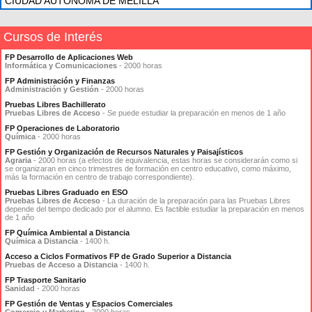
CIUDAD AUTONOMA DE MELILLA
Cursos de Interés
FP Desarrollo de Aplicaciones Web
Informática y Comunicaciones
- 2000 horas
FP Administración y Finanzas
Administración y Gestión
- 2000 horas
Pruebas Libres Bachillerato
Pruebas Libres de Acceso
- Se puede estudiar la preparación en menos de 1 año
FP Operaciones de Laboratorio
Química
- 2000 horas
FP Gestión y Organización de Recursos Naturales y Paisajísticos
Agraria
- 2000 horas (a efectos de equivalencia, estas horas se considerarán como si
se organizaran en cinco trimestres de formación en centro educativo, como máximo,
más la formación en centro de trabajo correspondiente).
Pruebas Libres Graduado en ESO
Pruebas Libres de Acceso
- La duración de la preparación para las Pruebas Libres
depende del tiempo dedicado por el alumno. Es factible estudiar la preparación en menos
de 1 año
FP Química Ambiental a Distancia
Química a Distancia
- 1400 h.
Acceso a Ciclos Formativos FP de Grado Superior a Distancia
Pruebas de Acceso a Distancia
- 1400 h.
FP Trasporte Sanitario
Sanidad
- 2000 horas
FP Gestión de Ventas y Espacios Comerciales
Comercio y Marketing
- 2000 horas