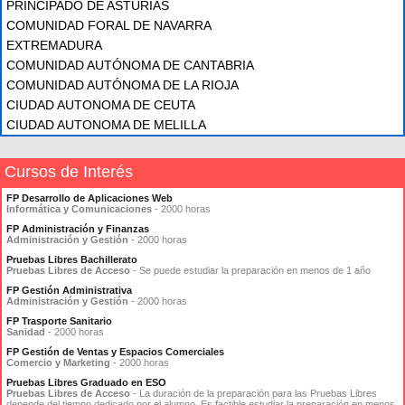
PRINCIPADO DE ASTURIAS
COMUNIDAD FORAL DE NAVARRA
EXTREMADURA
COMUNIDAD AUTÓNOMA DE CANTABRIA
COMUNIDAD AUTÓNOMA DE LA RIOJA
CIUDAD AUTONOMA DE CEUTA
CIUDAD AUTONOMA DE MELILLA
Cursos de Interés
FP Desarrollo de Aplicaciones Web
Informática y Comunicaciones
- 2000 horas
FP Administración y Finanzas
Administración y Gestión
- 2000 horas
Pruebas Libres Bachillerato
Pruebas Libres de Acceso
- Se puede estudiar la preparación en menos de 1 año
FP Gestión Administrativa
Administración y Gestión
- 2000 horas
FP Trasporte Sanitario
Sanidad
- 2000 horas
FP Gestión de Ventas y Espacios Comerciales
Comercio y Marketing
- 2000 horas
Pruebas Libres Graduado en ESO
Pruebas Libres de Acceso
- La duración de la preparación para las Pruebas Libres
depende del tiempo dedicado por el alumno. Es factible estudiar la preparación en menos