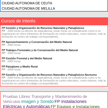
CIUDAD AUTONOMA DE CEUTA
CIUDAD AUTONOMA DE MELILLA
Cursos de Interés
FP Gestión y Organización de Recursos Naturales y Paisajísticos
FP
- 2000 horas (a efectos de equivalencia, estas horas se considerarán como si se
organizaran en cinco trimestres de formación en centro educativo, como máximo, más la
formación en centro de trabajo correspondiente).
FP Aprovechamiento y Conservación del Medio Natural
FP
- 2000 horas
FP Trabajos Forestales y de Conservación del Medio Natural
FP
- 2000 horas
FP Gestión Forestal y del Medio Natural
FP
- 2000 horas
FP Paisajismo y Medio Rural
FP
- 2000 horas
FP Gestión y Organización de Recursos Naturales y Paisajísticos Nocturno
FP
- 2000 horas (a efectos de equivalencia, estas horas se considerarán como si se
organizaran en cinco trimestres de formación en centro educativo, como máximo, más la
formación en centro de trabajo correspondiente).
Pruebas Libres Transporte y Mantenimiento de
Imagen y Sonido
FP Instalaciones
Vehículos
Eléctricas y Automáticas
FP Equipos e Instalaciones