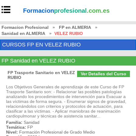
Formacion
profesional
.com.es
Formacion Profesional
»
FP en ALMERIA
»
Sanidad en ALMERIA
»
VELEZ RUBIO
CURSOS FP EN VELEZ RUBIO
FP Sanidad en VELEZ RUBIO
FP Trasporte Sanitario en VELEZ
Ver Detalles del Curso
RUBIO
Los Objetivos Generales de aprendizaje de este Curso de FP
Trasporte Sanitario son: - Relacionar las posibles patologías
analizando los procedimientos de intervención para Evacuar a
las víctimas de forma segura. - Enumerar signos de gravedad,
relacionándolos con criterios y protocolos de actuación, para
clasificar a las víctimas. - Aplicar maniobras de reanimación
cardiopulmonar y técnicas de asistencia sanitar...
Familia:
Sanidad
Temática:
FP
Nivel:
Formación Profesional de Grado Medio